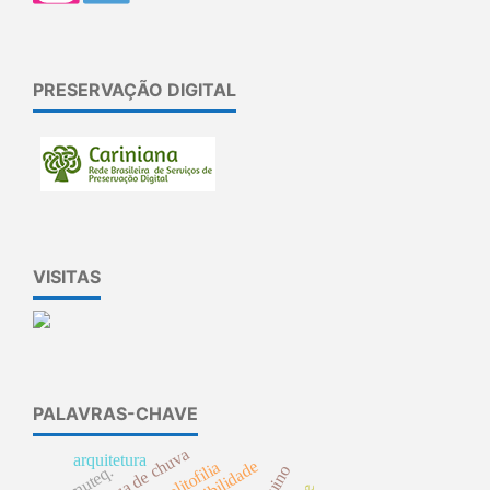
PRESERVAÇÃO DIGITAL
VISITAS
PALAVRAS-CHAVE
Água de chuva
arquitetura
sensibilidade
melitofilia
iramuteq.
arduino