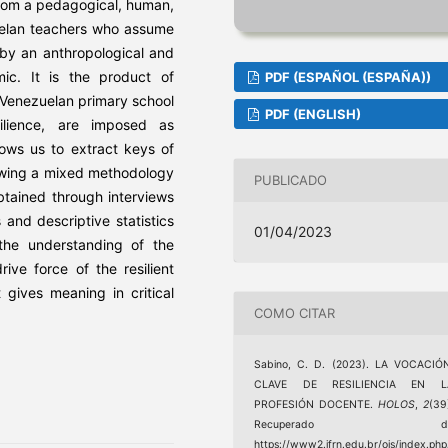
from a pedagogical, human,
uelan teachers who assume
by an anthropological and
ic. It is the product of
PDF (ESPAÑOL (ESPAÑA))
n Venezuelan primary school
PDF (ENGLISH)
ilience, are imposed as
lows us to extract keys of
lowing a mixed methodology
PUBLICADO
btained through interviews
and descriptive statistics
01/04/2023
 the understanding of the
ive force of the resilient
 gives meaning in critical
COMO CITAR
Sabino, C. D. (2023). LA VOCACIÓ
CLAVE DE RESILIENCIA EN L
PROFESIÓN DOCENTE.
HOLOS
,
2
(39
Recuperado d
https://www2.ifrn.edu.br/ojs/index.php