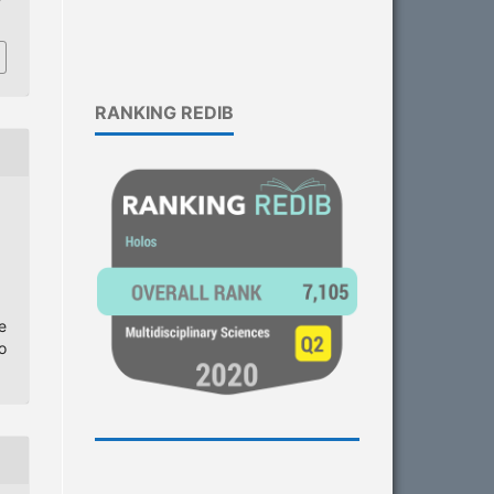
RANKING REDIB
e
o