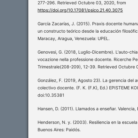
277-296. Retrieved Octubre 03, 2020, from
https://doi.org/10.17081/psico.21.40.3075
García Zacarías, J. (2015). Praxis docente human
un constructo teórico desde la educación filosófica
Maracay, Aragua, Venezuela: UPEL.
Genovesi, G. (2018, Luglio-Dicembre). L'auto-chiam
vocazione nella professione docente. Ricerche P
Trimestrale(208-209), 12-39. Retrieved Octubre 
González, F. (2019, Agosto 23). La gerencia del a
colectivo docente. (F. K. (F.K), Ed.) EPISTEME KOI
doi:10.35381
Hansen, D. (2011). Llamados a enseñar. Valencia, 
Henderson, N. y. (2003). Resiliencia en la escuela (
Buenos Aires: Paidós.