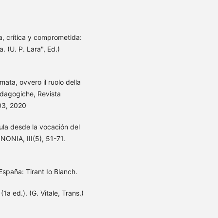
a, crítica y comprometida:
. (U. P. Lara", Ed.)
ata, ovvero il ruolo della
edagogiche, Revista
03, 2020
ula desde la vocación del
NONIA, III(5), 51-71.
España: Tirant Io Blanch.
1a ed.). (G. Vitale, Trans.)