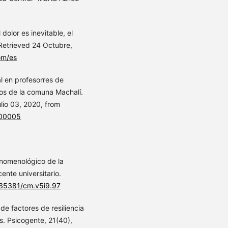
 dolor es inevitable, el
 Retrieved 24 Octubre,
om/es
al en profesorres de
os de la comuna Machalí.
lio 03, 2020, from
100005
fenomenológico de la
cente universitario.
0.35381/cm.v5i9.97
 de factores de resiliencia
. Psicogente, 21(40),