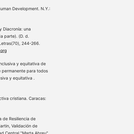
 Human Development. N.Y.:
 y Diacronía: una
 parte). (D. d.
 Letras(70), 244-266.
.org
clusiva y equitativa de
e permanente para todos
iva y equitativa .
tiva cristiana. Caracas:
a de Resiliencia de
rtin, Validación de
dad Central "Marta Abreu"