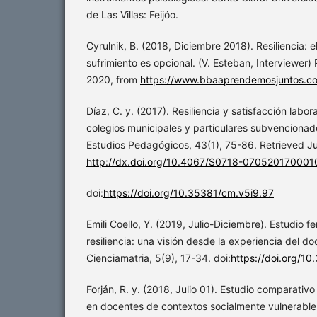
de Las Villas: Feijóo.
Cyrulnik, B. (2018, Diciembre 2018). Resiliencia: el
sufrimiento es opcional. (V. Esteban, Interviewer)
2020, from
https://www.bbaaprendemosjuntos.c
Díaz, C. y. (2017). Resiliencia y satisfacción labor
colegios municipales y particulares subvencionad
Estudios Pedagógicos, 43(1), 75-86. Retrieved Ju
http://dx.doi.org/10.4067/S0718-07052017000
doi:
https://doi.org/10.35381/cm.v5i9.97
Emili Coello, Y. (2019, Julio-Diciembre). Estudio 
resiliencia: una visión desde la experiencia del do
Cienciamatria, 5(9), 17-34. doi:
https://doi.org/1
Forján, R. y. (2018, Julio 01). Estudio comparativo
en docentes de contextos socialmente vulnerables