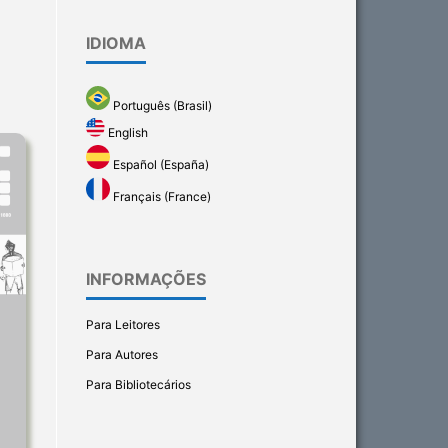
IDIOMA
Português (Brasil)
English
Español (España)
Français (France)
INFORMAÇÕES
Para Leitores
Para Autores
Para Bibliotecários