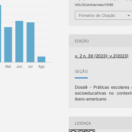
HOLOS/article/view/15185
Fomatos de Citação
EDIÇÃO
v. 2 n. 39 (2023): v.2(2023)
SEÇÃO
Dossiê - Práticas escolares 
socioeducativas no context
ibero-americano
LICENÇA