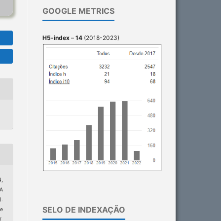
GOOGLE METRICS
H5-index
–
14
(2018-2023)
N,
A
).
SELO DE INDEXAÇÃO
e
/