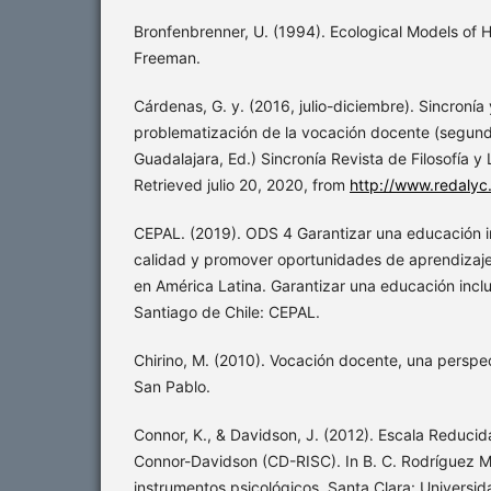
Bronfenbrenner, U. (1994). Ecological Models of
Freeman.
Cárdenas, G. y. (2016, julio-diciembre). Sincronía
problematización de la vocación docente (segunda
Guadalajara, Ed.) Sincronía Revista de Filosofía y
Retrieved julio 20, 2020, from
http://www.redalyc
CEPAL. (2019). ODS 4 Garantizar una educación in
calidad y promover oportunidades de aprendizaj
en América Latina. Garantizar una educación inclus
Santiago de Chile: CEPAL.
Chirino, M. (2010). Vocación docente, una perspec
San Pablo.
Connor, K., & Davidson, J. (2012). Escala Reducid
Connor-Davidson (CD-RISC). In B. C. Rodríguez Ma
instrumentos psicológicos. Santa Clara: Universi