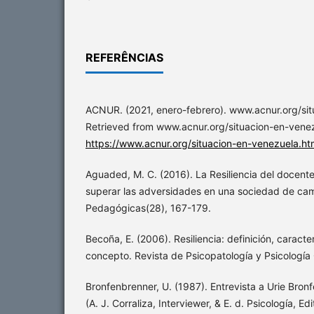
REFERÊNCIAS
ACNUR. (2021, enero-febrero). www.acnur.org/sit
Retrieved from www.acnur.org/situacion-en-venez
https://www.acnur.org/situacion-en-venezuela.ht
Aguaded, M. C. (2016). La Resiliencia del docente
superar las adversidades en una sociedad de ca
Pedagógicas(28), 167-179.
Becoña, E. (2006). Resiliencia: definición, caracter
concepto. Revista de Psicopatología y Psicología 
Bronfenbrenner, U. (1987). Entrevista a Urie Bron
(A. J. Corraliza, Interviewer, & E. d. Psicología, Edi