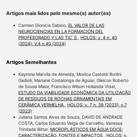
Artigos mais lidos pelo mesmo(s) autor(es)
Carmen Dionicia Sabino,
EL VALOR DE LAS
NEUROCIENCIAS EN LA FORMACIÓN DEL
PROFESORADO Y LAS TIC´S
,
HOLOS: v. 4 n. 40
(2024): V.4 n.40 (2024)
Artigos Semelhantes
Kayrone Marvila de Almeida, Monica Castoldi Borlini
Gadioli, Mariane Costalonga de Aguiar, Gleicon Roberto
de Sousa Maior, Francisco Wilson Hollanda VIdal,
ESTUDO DA VIABILIDADE ECONÔMICA DA UTILIZAÇÃO
DE RESÍDUOS DE ROCHAS ORNAMENTAIS EM
CERÂMICA VERMELHA
,
HOLOS: v. 7 n. 39 (2023): v.7
(2023)
Juliana Santos Alves de Souza, DAVID DE ANDRADE
COSTA, Carlos Eduardo Veiga de Carvalho, Vanessa
Trindade Bittar,
MICROPLÁSTICOS EM ÁGUA DOCE:
CARACTERIZAÇÃO, FONTES E IMPACTOS
,
HOLOS: v.