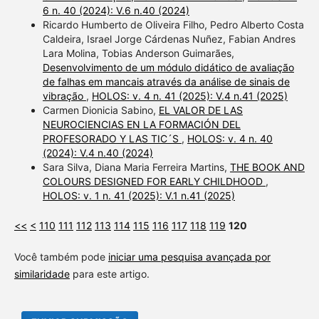
6 n. 40 (2024): V.6 n.40 (2024)
Ricardo Humberto de Oliveira Filho, Pedro Alberto Costa
Caldeira, Israel Jorge Cárdenas Nuñez, Fabian Andres
Lara Molina, Tobias Anderson Guimarães,
Desenvolvimento de um módulo didático de avaliação
de falhas em mancais através da análise de sinais de
vibração
,
HOLOS: v. 4 n. 41 (2025): V.4 n.41 (2025)
Carmen Dionicia Sabino,
EL VALOR DE LAS
NEUROCIENCIAS EN LA FORMACIÓN DEL
PROFESORADO Y LAS TIC´S
,
HOLOS: v. 4 n. 40
(2024): V.4 n.40 (2024)
Sara Silva, Diana Maria Ferreira Martins,
THE BOOK AND
COLOURS DESIGNED FOR EARLY CHILDHOOD
,
HOLOS: v. 1 n. 41 (2025): V.1 n.41 (2025)
<<
<
110
111
112
113
114
115
116
117
118
119
120
Você também pode
iniciar uma pesquisa avançada por
similaridade
para este artigo.