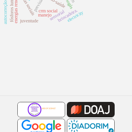
fósforos luminescentes
energias renovávies
mídias sociais
previsão
biogás
autocorreção
brincadeira.
crm social
sensorial
electricity
manejo
juventude