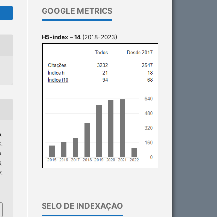
GOOGLE METRICS
H5-index
–
14
(2018-2023)
a,
C.
O:
S
,
.
6
SELO DE INDEXAÇÃO