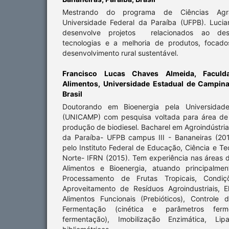
Mestrando do programa de Ciências Agrár
Universidade Federal da Paraíba (UFPB). Luci
desenvolve projetos relacionados ao des
tecnologias e a melhoria de produtos, focad
desenvolvimento rural sustentável.
Francisco Lucas Chaves Almeida,
Facul
Alimentos, Universidade Estadual de Campina
Brasil
Doutorando em Bioenergia pela Universidad
(UNICAMP) com pesquisa voltada para área de 
produção de biodiesel. Bacharel em Agroindústria
da Paraíba- UFPB campus III - Bananeiras (20
pelo Instituto Federal de Educação, Ciência e T
Norte- IFRN (2015). Tem experiência nas áreas 
Alimentos e Bioenergia, atuando principalme
Processamento de Frutas Tropicais, Condiçõe
Aproveitamento de Resíduos Agroindustriais, 
Alimentos Funcionais (Prebióticos), Controle
Fermentação (cinética e parâmetros ferm
fermentação), Imobilização Enzimática, Lipa