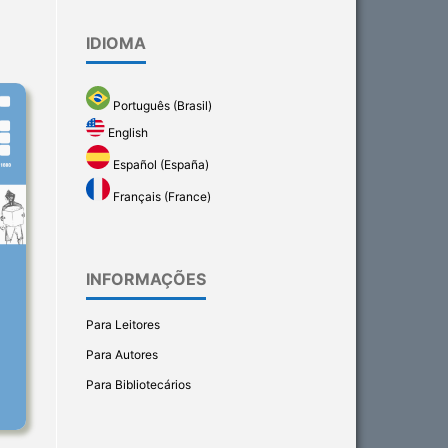
IDIOMA
Português (Brasil)
English
Español (España)
Français (France)
INFORMAÇÕES
Para Leitores
Para Autores
Para Bibliotecários