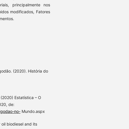
iais, principalmente nos
midos modificados, Fatores
imentos.
odão. (2020). História do
(2020) Estatística – O
020, de:
Algodao-no-
Mundo.aspx
oil biodiesel and its