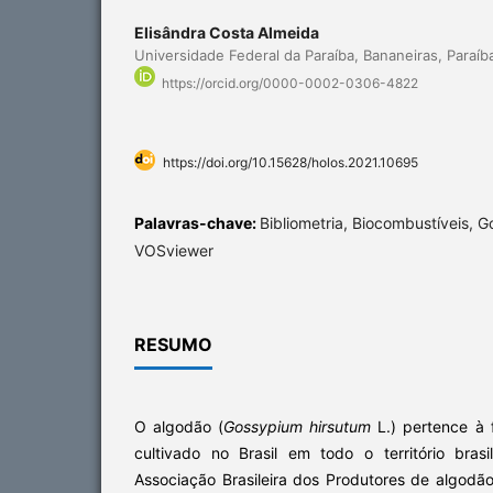
Elisândra Costa Almeida
Universidade Federal da Paraíba, Bananeiras, Paraíba
https://orcid.org/0000-0002-0306-4822
https://doi.org/10.15628/holos.2021.10695
Palavras-chave:
Bibliometria, Biocombustíveis, G
VOSviewer
RESUMO
O algodão (
Gossypium hirsutum
L.) pertence à 
cultivado no Brasil em todo o território bra
Associação Brasileira dos Produtores de algodão