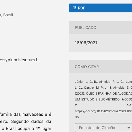
PDF
, Brasil
PUBLICADO
18/06/2021
ossypium hirsutum L.,
COMO CITAR
Júnior, L. G. B., Almeida, F. L. C., Lun
L. C., Castro, M. P. J., & Almeida, E. 
(2021). ÓLEO E FARINHA DE ALGODÃ
UM ESTUDO BIBLIOMÉTRICO.
HOLO
2
, 1–17
https://doi.org/10.15628/holos.2021.10
família das malváceas e é
95
sileiro. Segundo dados da
Fomatos de Citação
 o Brasil ocupa o 4º lugar