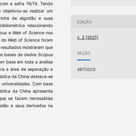
com a safra 18/19. Tendo
 objetivou-se realizar um
arinha de algodão e suas
EDIÇÃO
bibliométrica relacionando
pus
e
Web of Science
nos
v. 2 (2021)
s do
Web of Science
foram
 resultados mostraram que
SEÇÃO
 nas bases de dados
Scopus
om base em toda a análise
ara a área de separação e
ARTIGOS
blica da China destaca-se
s universidades. Com base
ública da China apresenta
que se fazem necessárias
godão e seus derivados na