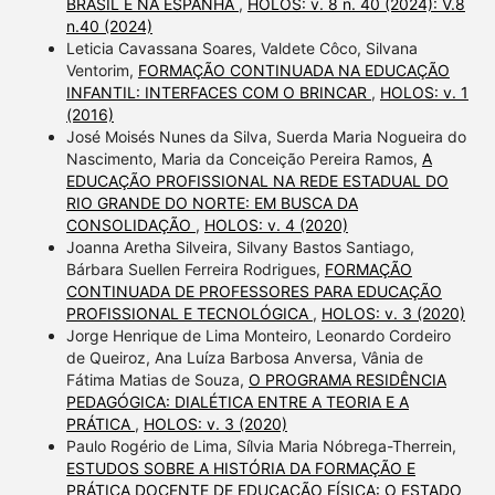
BRASIL E NA ESPANHA
,
HOLOS: v. 8 n. 40 (2024): V.8
n.40 (2024)
Leticia Cavassana Soares, Valdete Côco, Silvana
Ventorim,
FORMAÇÃO CONTINUADA NA EDUCAÇÃO
INFANTIL: INTERFACES COM O BRINCAR
,
HOLOS: v. 1
(2016)
José Moisés Nunes da Silva, Suerda Maria Nogueira do
Nascimento, Maria da Conceição Pereira Ramos,
A
EDUCAÇÃO PROFISSIONAL NA REDE ESTADUAL DO
RIO GRANDE DO NORTE: EM BUSCA DA
CONSOLIDAÇÃO
,
HOLOS: v. 4 (2020)
Joanna Aretha Silveira, Silvany Bastos Santiago,
Bárbara Suellen Ferreira Rodrigues,
FORMAÇÃO
CONTINUADA DE PROFESSORES PARA EDUCAÇÃO
PROFISSIONAL E TECNOLÓGICA
,
HOLOS: v. 3 (2020)
Jorge Henrique de Lima Monteiro, Leonardo Cordeiro
de Queiroz, Ana Luíza Barbosa Anversa, Vânia de
Fátima Matias de Souza,
O PROGRAMA RESIDÊNCIA
PEDAGÓGICA: DIALÉTICA ENTRE A TEORIA E A
PRÁTICA
,
HOLOS: v. 3 (2020)
Paulo Rogério de Lima, Sílvia Maria Nóbrega-Therrein,
ESTUDOS SOBRE A HISTÓRIA DA FORMAÇÃO E
PRÁTICA DOCENTE DE EDUCAÇÃO FÍSICA: O ESTADO