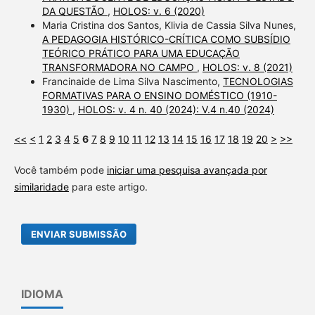
DA QUESTÃO
,
HOLOS: v. 6 (2020)
Maria Cristina dos Santos, Klivia de Cassia Silva Nunes,
A PEDAGOGIA HISTÓRICO-CRÍTICA COMO SUBSÍDIO
TEÓRICO PRÁTICO PARA UMA EDUCAÇÃO
TRANSFORMADORA NO CAMPO
,
HOLOS: v. 8 (2021)
Francinaide de Lima Silva Nascimento,
TECNOLOGIAS
FORMATIVAS PARA O ENSINO DOMÉSTICO (1910-
1930)
,
HOLOS: v. 4 n. 40 (2024): V.4 n.40 (2024)
<<
<
1
2
3
4
5
6
7
8
9
10
11
12
13
14
15
16
17
18
19
20
>
>>
Você também pode
iniciar uma pesquisa avançada por
similaridade
para este artigo.
ENVIAR SUBMISSÃO
IDIOMA