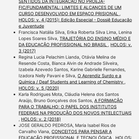
SENTIDOS DA INTEGRAÇÃO NO PROEJA-
FIC/FUNDAMENTAL: LIMITES E ALCANCES DE UM
CURSO DESENVOLVIDO EM ESPAÇO PRISIONAL
,
HOLOS: v. 4 (2015): Edição Especial - Dossiê Educação
e Juventude
Francisca Natália Silva, Erika Roberta Silva Lima, Lenina
Lopes Soares Silva,
TRAJETÓRIA DO ENSINO MÉDIO E
DA EDUCAÇÃO PROFISSIONAL NO BRASIL
,
HOLOS: v.
3 (2017)
Regina Lucia Pelachim Lianda, Otávia Melina de
Resende Costa, Bianca Alvin de Andrade Silveira,
Izabela Azevedo Santos, Karine Gabrielle Fernandes,
Izadora Nelly Pavani e Silva,
O Aprendiz Surdo e a
Química / Deaf Students and Learning of Chemistry
,
HOLOS: v. 5 (2020)
Karla Rodrigues Mota, Cláudia Helena dos Santos
Araújo, Bruno Gonçalves dos Santos,
A FORMAÇÃO
PARA O TRABALHO: O PAPEL DOS INSTITUTOS
FEDERAIS NA PRODUÇÃO DOS NOVOS INTELECTUAIS
,
HOLOS: v. 2 (2018)
JOSE GERALDO PEDROSA, Maria Isabel Rios de
Carvalho Viana,
CONCEITOS PARA PENSAR A
EDUCAÇÃO PROFISSIONAL E TECNOLÓGICA
,
HOLOS: