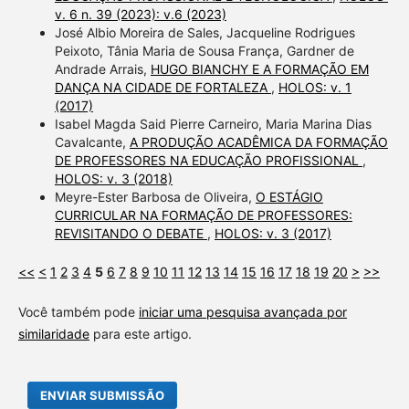
v. 6 n. 39 (2023): v.6 (2023)
José Albio Moreira de Sales, Jacqueline Rodrigues
Peixoto, Tânia Maria de Sousa França, Gardner de
Andrade Arrais,
HUGO BIANCHY E A FORMAÇÃO EM
DANÇA NA CIDADE DE FORTALEZA
,
HOLOS: v. 1
(2017)
Isabel Magda Said Pierre Carneiro, Maria Marina Dias
Cavalcante,
A PRODUÇÃO ACADÊMICA DA FORMAÇÃO
DE PROFESSORES NA EDUCAÇÃO PROFISSIONAL
,
HOLOS: v. 3 (2018)
Meyre-Ester Barbosa de Oliveira,
O ESTÁGIO
CURRICULAR NA FORMAÇÃO DE PROFESSORES:
REVISITANDO O DEBATE
,
HOLOS: v. 3 (2017)
<<
<
1
2
3
4
5
6
7
8
9
10
11
12
13
14
15
16
17
18
19
20
>
>>
Você também pode
iniciar uma pesquisa avançada por
similaridade
para este artigo.
ENVIAR SUBMISSÃO