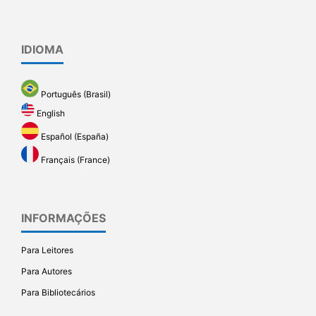
IDIOMA
Português (Brasil)
English
Español (España)
Français (France)
INFORMAÇÕES
Para Leitores
Para Autores
Para Bibliotecários