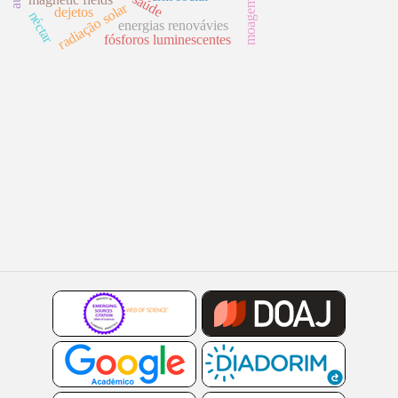
radiação solar
dejetos
néctar
energias renovávies
fósforos luminescentes