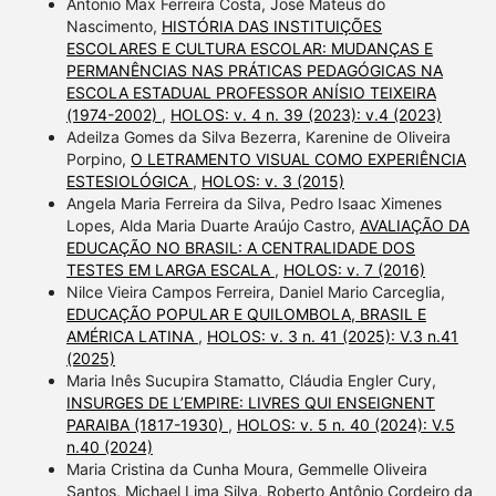
Antonio Max Ferreira Costa, José Mateus do
Nascimento,
HISTÓRIA DAS INSTITUIÇÕES
ESCOLARES E CULTURA ESCOLAR: MUDANÇAS E
PERMANÊNCIAS NAS PRÁTICAS PEDAGÓGICAS NA
ESCOLA ESTADUAL PROFESSOR ANÍSIO TEIXEIRA
(1974-2002)
,
HOLOS: v. 4 n. 39 (2023): v.4 (2023)
Adeilza Gomes da Silva Bezerra, Karenine de Oliveira
Porpino,
O LETRAMENTO VISUAL COMO EXPERIÊNCIA
ESTESIOLÓGICA
,
HOLOS: v. 3 (2015)
Angela Maria Ferreira da Silva, Pedro Isaac Ximenes
Lopes, Alda Maria Duarte Araújo Castro,
AVALIAÇÃO DA
EDUCAÇÃO NO BRASIL: A CENTRALIDADE DOS
TESTES EM LARGA ESCALA
,
HOLOS: v. 7 (2016)
Nilce Vieira Campos Ferreira, Daniel Mario Carceglia,
EDUCAÇÃO POPULAR E QUILOMBOLA, BRASIL E
AMÉRICA LATINA
,
HOLOS: v. 3 n. 41 (2025): V.3 n.41
(2025)
Maria Inês Sucupira Stamatto, Cláudia Engler Cury,
INSURGES DE L’EMPIRE: LIVRES QUI ENSEIGNENT
PARAIBA (1817-1930)
,
HOLOS: v. 5 n. 40 (2024): V.5
n.40 (2024)
Maria Cristina da Cunha Moura, Gemmelle Oliveira
Santos, Michael Lima Silva, Roberto Antônio Cordeiro da