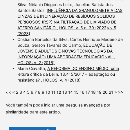
Silva, Nirlania Diógenes Leite, Juceline Batista dos
Santos Bastos,
INFLUÊNCIA DA GRANULOMETRIA DAS
CINZAS DE INCINERAÇÃO DE RESÍDUOS SÓLIDOS
PERIGOSOS (RSP) NA FILTRAÇÃO DE LIXIVIADO DE
ATERRO SANITÁRIO
,
HOLOS: v. 5 n. 39 (2023): v.5
(2023)
Cristiana Barcelos da Silva, Carlos Henrique Medeiro de
Souza, Gerson Tavares do Carmo,
EDUCAÇÃO DE
JOVENS E ADULTOS E NOVAS TECNOLOGIAS DA
INFORMAÇÃO: UMA ABORDAGEM EDUCACIONAL
,
HOLOS: v. 2 (2016)
Maria Ciavatta,
A REFORMA DO ENSINO MÉDIO: uma
leitura crítica da Lei n. 13.415/2017 – adaptação ou
resistência?
,
HOLOS: v. 4 (2018)
<<
<
2
3
4
5
6
7
8
9
10
11
12
13
14
15
16
17
18
19
20
21
>
>>
Você também pode
iniciar uma pesquisa avançada por
similaridade
para este artigo.