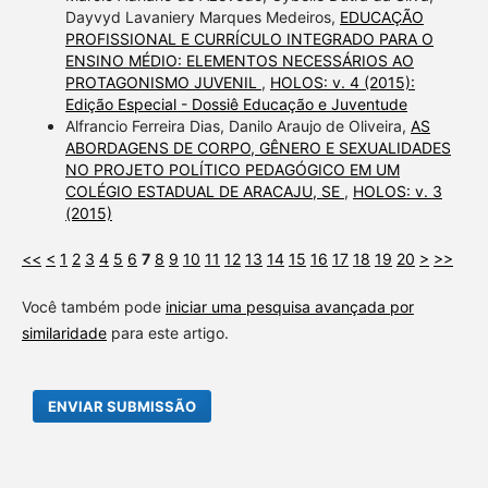
Dayvyd Lavaniery Marques Medeiros,
EDUCAÇÃO
PROFISSIONAL E CURRÍCULO INTEGRADO PARA O
ENSINO MÉDIO: ELEMENTOS NECESSÁRIOS AO
PROTAGONISMO JUVENIL
,
HOLOS: v. 4 (2015):
Edição Especial - Dossiê Educação e Juventude
Alfrancio Ferreira Dias, Danilo Araujo de Oliveira,
AS
ABORDAGENS DE CORPO, GÊNERO E SEXUALIDADES
NO PROJETO POLÍTICO PEDAGÓGICO EM UM
COLÉGIO ESTADUAL DE ARACAJU, SE
,
HOLOS: v. 3
(2015)
<<
<
1
2
3
4
5
6
7
8
9
10
11
12
13
14
15
16
17
18
19
20
>
>>
Você também pode
iniciar uma pesquisa avançada por
similaridade
para este artigo.
ENVIAR SUBMISSÃO