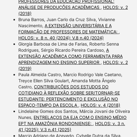
PROFESSORES DA EDUCAÇÃO PROFISSIONAL:
ANÁLISE DE PRODUÇÕES ACADÊMICAS
,
HOLOS: v. 2
(2018)
Bruna Barros, Juan Carlo da Cruz Silva, Vivianne
Nascimento,
A EXTENSÃO UNIVERSITÁRIA E A
FORMAÇÃO DE PROFESSORES DE MATEMÁTICA:
,
HOLOS: v. 8 n. 40 (2024): V.8 n.40 (2024)
Glorgia Barbosa de Lima de Farias, Roberto Senna
Rodrigues, Sérgio Ricardo Pereira Cardoso,
A
EXTENSÃO ACADÊMICA COMO FERRAMENTA PARA
APRENDIZAGEM NO ENSINO SUPERIOR
,
HOLOS: v. 2
(2019)
Paula Almeida Castro, Marcio Rodrigo Vale Caetano,
Treyce Ellen Silva Goulart, Amanda Motta Ângelo
Castro,
CONTRIBUIÇÕES DOS ESTUDOS DO
COTIDIANO À REFLEXÃO SOBRE SER/TORNAR-SE
ESTUDANTE: PERTENCIMENTO E EXCLUSÃO NO
ESPAÇO-TEMPO DA ESCOLA
,
HOLOS: v. 4 (2018)
Lindelaine Gomes dos Santos, Márcia Jovani de Oliveira
Nunes,
ENTRELAÇOS DA EJA COM O ENSINO MÉDIO
EPT NA AMAZÔNIA RONDONIENSE:
,
HOLOS: v. 3 n.
41 (2025): V.3 n.41 (2025)
Marcio Adriano de Azevedo, Cybelle Dutra da Silva,