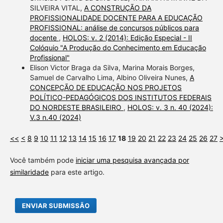
SILVEIRA VITAL,
A CONSTRUÇÃO DA
PROFISSIONALIDADE DOCENTE PARA A EDUCAÇÃO
PROFISSIONAL: análise de concursos públicos para
docente
,
HOLOS: v. 2 (2014): Edição Especial - II
Colóquio "A Produção do Conhecimento em Educação
Profissional"
Elison Victor Braga da Silva, Marina Morais Borges,
Samuel de Carvalho Lima, Albino Oliveira Nunes,
A
CONCEPÇÃO DE EDUCAÇÃO NOS PROJETOS
POLÍTICO-PEDAGÓGICOS DOS INSTITUTOS FEDERAIS
DO NORDESTE BRASILEIRO
,
HOLOS: v. 3 n. 40 (2024):
V.3 n.40 (2024)
<<
<
8
9
10
11
12
13
14
15
16
17
18
19
20
21
22
23
24
25
26
27
Você também pode
iniciar uma pesquisa avançada por
similaridade
para este artigo.
ENVIAR SUBMISSÃO