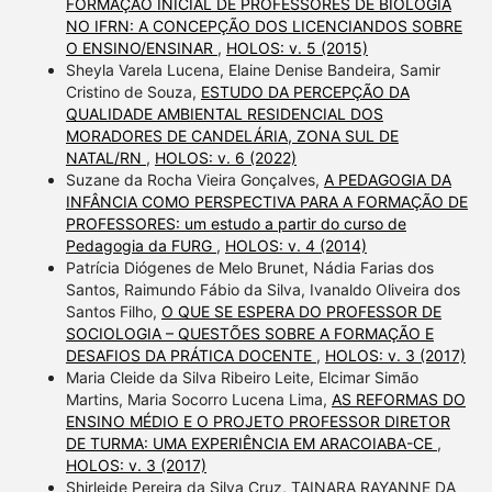
FORMAÇÃO INICIAL DE PROFESSORES DE BIOLOGIA
NO IFRN: A CONCEPÇÃO DOS LICENCIANDOS SOBRE
O ENSINO/ENSINAR
,
HOLOS: v. 5 (2015)
Sheyla Varela Lucena, Elaine Denise Bandeira, Samir
Cristino de Souza,
ESTUDO DA PERCEPÇÃO DA
QUALIDADE AMBIENTAL RESIDENCIAL DOS
MORADORES DE CANDELÁRIA, ZONA SUL DE
NATAL/RN
,
HOLOS: v. 6 (2022)
Suzane da Rocha Vieira Gonçalves,
A PEDAGOGIA DA
INFÂNCIA COMO PERSPECTIVA PARA A FORMAÇÃO DE
PROFESSORES: um estudo a partir do curso de
Pedagogia da FURG
,
HOLOS: v. 4 (2014)
Patrícia Diógenes de Melo Brunet, Nádia Farias dos
Santos, Raimundo Fábio da Silva, Ivanaldo Oliveira dos
Santos Filho,
O QUE SE ESPERA DO PROFESSOR DE
SOCIOLOGIA – QUESTÕES SOBRE A FORMAÇÃO E
DESAFIOS DA PRÁTICA DOCENTE
,
HOLOS: v. 3 (2017)
Maria Cleide da Silva Ribeiro Leite, Elcimar Simão
Martins, Maria Socorro Lucena Lima,
AS REFORMAS DO
ENSINO MÉDIO E O PROJETO PROFESSOR DIRETOR
DE TURMA: UMA EXPERIÊNCIA EM ARACOIABA-CE
,
HOLOS: v. 3 (2017)
Shirleide Pereira da Silva Cruz, TAINARA RAYANNE DA