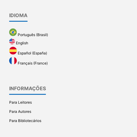
IDIOMA
Português (Brasil)
English
Español (España)
Français (France)
INFORMAÇÕES
Para Leitores
Para Autores
Para Bibliotecários