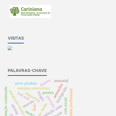
VISITAS
PALAVRAS-CHAVE
dejetos
sensorial
novo produto
sensações
biodigestão
energias renovávies
formação continuada
trajetória profissional.
integração ensino-saúde
prisões
biogás
measuring
ball mill
previsão
crm social
imersão
magnetic fields
mining
radiação solar
Ímãs
manejo