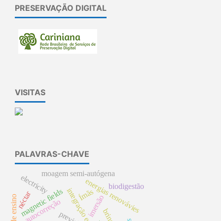
PRESERVAÇÃO DIGITAL
VISITAS
PALAVRAS-CHAVE
moagem semi-autógena
electricity
energias renovávies
biodigestão
integração ensino-saúde
Ímãs
magnetic fields
néctar
imersão
autocorreção
previsão