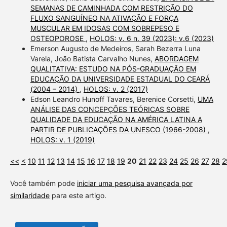
SEMANAS DE CAMINHADA COM RESTRIÇÃO DO
FLUXO SANGUÍNEO NA ATIVAÇÃO E FORÇA
MUSCULAR EM IDOSAS COM SOBREPESO E
OSTEOPOROSE
,
HOLOS: v. 6 n. 39 (2023): v.6 (2023)
Emerson Augusto de Medeiros, Sarah Bezerra Luna
Varela, João Batista Carvalho Nunes,
ABORDAGEM
QUALITATIVA: ESTUDO NA PÓS-GRADUAÇÃO EM
EDUCAÇÃO DA UNIVERSIDADE ESTADUAL DO CEARÁ
(2004 – 2014)
,
HOLOS: v. 2 (2017)
Edson Leandro Hunoff Tavares, Berenice Corsetti,
UMA
ANÁLISE DAS CONCEPÇÕES TEÓRICAS SOBRE
QUALIDADE DA EDUCAÇÃO NA AMÉRICA LATINA A
PARTIR DE PUBLICAÇÕES DA UNESCO (1966-2008)
,
HOLOS: v. 1 (2019)
<<
<
10
11
12
13
14
15
16
17
18
19
20
21
22
23
24
25
26
27
28
2
Você também pode
iniciar uma pesquisa avançada por
similaridade
para este artigo.