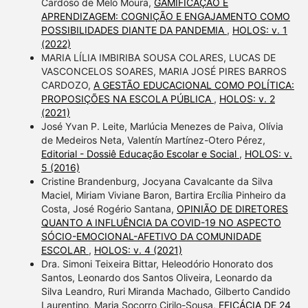
Cardoso de Melo Moura,
GAMIFICAÇÃO E
APRENDIZAGEM: COGNIÇÃO E ENGAJAMENTO COMO
POSSIBILIDADES DIANTE DA PANDEMIA
,
HOLOS: v. 1
(2022)
MARIA LÍLIA IMBIRIBA SOUSA COLARES, LUCAS DE
VASCONCELOS SOARES, MARIA JOSÉ PIRES BARROS
CARDOZO,
A GESTÃO EDUCACIONAL COMO POLÍTICA:
PROPOSIÇÕES NA ESCOLA PÚBLICA
,
HOLOS: v. 2
(2021)
José Yvan P. Leite, Marlúcia Menezes de Paiva, Olívia
de Medeiros Neta, Valentín Martínez-Otero Pérez,
Editorial - Dossiê Educação Escolar e Social
,
HOLOS: v.
5 (2016)
Cristine Brandenburg, Jocyana Cavalcante da Silva
Maciel, Miriam Viviane Baron, Bartira Ercília Pinheiro da
Costa, José Rogério Santana,
OPINIÃO DE DIRETORES
QUANTO A INFLUÊNCIA DA COVID-19 NO ASPECTO
SÓCIO-EMOCIONAL-AFETIVO DA COMUNIDADE
ESCOLAR
,
HOLOS: v. 4 (2021)
Dra. Simoni Teixeira Bittar, Heleodório Honorato dos
Santos, Leonardo dos Santos Oliveira, Leonardo da
Silva Leandro, Ruri Miranda Machado, Gilberto Candido
Laurentino, Maria Socorro Cirilo-Sousa,
EFICÁCIA DE 24