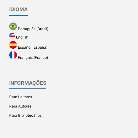
IDIOMA
Português (Brasil)
English
Español (España)
Français (France)
INFORMAÇÕES
Para Leitores
Para Autores
Para Bibliotecários