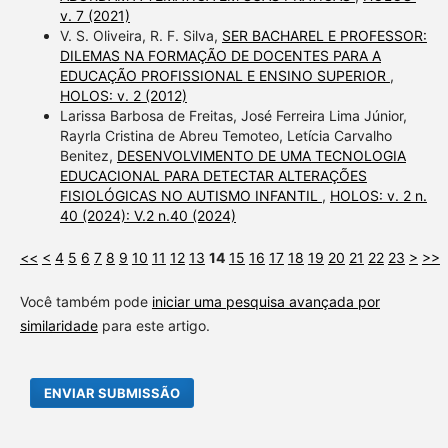
v. 7 (2021)
V. S. Oliveira, R. F. Silva,
SER BACHAREL E PROFESSOR:
DILEMAS NA FORMAÇÃO DE DOCENTES PARA A
EDUCAÇÃO PROFISSIONAL E ENSINO SUPERIOR
,
HOLOS: v. 2 (2012)
Larissa Barbosa de Freitas, José Ferreira Lima Júnior,
Rayrla Cristina de Abreu Temoteo, Letícia Carvalho
Benitez,
DESENVOLVIMENTO DE UMA TECNOLOGIA
EDUCACIONAL PARA DETECTAR ALTERAÇÕES
FISIOLÓGICAS NO AUTISMO INFANTIL
,
HOLOS: v. 2 n.
40 (2024): V.2 n.40 (2024)
<<
<
4
5
6
7
8
9
10
11
12
13
14
15
16
17
18
19
20
21
22
23
>
>>
Você também pode
iniciar uma pesquisa avançada por
similaridade
para este artigo.
ENVIAR SUBMISSÃO