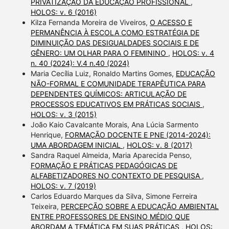
PRIVATIZAÇÃO DA EDUCAÇÃO PROFISSIONAL
,
HOLOS: v. 6 (2016)
Kilza Fernanda Moreira de Viveiros,
O ACESSO E
PERMANÊNCIA À ESCOLA COMO ESTRATÉGIA DE
DIMINUIÇÃO DAS DESIGUALDADES SOCIAIS E DE
GÊNERO: UM OLHAR PARA O FEMININO
,
HOLOS: v. 4
n. 40 (2024): V.4 n.40 (2024)
Maria Cecília Luiz, Ronaldo Martins Gomes,
EDUCAÇÃO
NÃO-FORMAL E COMUNIDADE TERAPÊUTICA PARA
DEPENDENTES QUÍMICOS: ARTICULAÇÃO DE
PROCESSOS EDUCATIVOS EM PRÁTICAS SOCIAIS
,
HOLOS: v. 3 (2015)
João Kaio Cavalcante Morais, Ana Lúcia Sarmento
Henrique,
FORMAÇÃO DOCENTE E PNE (2014-2024):
UMA ABORDAGEM INICIAL
,
HOLOS: v. 8 (2017)
Sandra Raquel Almeida, Maria Aparecida Penso,
FORMAÇÃO E PRÁTICAS PEDAGÓGICAS DE
ALFABETIZADORES NO CONTEXTO DE PESQUISA
,
HOLOS: v. 7 (2019)
Carlos Eduardo Marques da Silva, Simone Ferreira
Teixeira,
PERCEPÇÃO SOBRE A EDUCAÇÃO AMBIENTAL
ENTRE PROFESSORES DE ENSINO MÉDIO QUE
ABORDAM A TEMÁTICA EM SUAS PRÁTICAS
,
HOLOS: