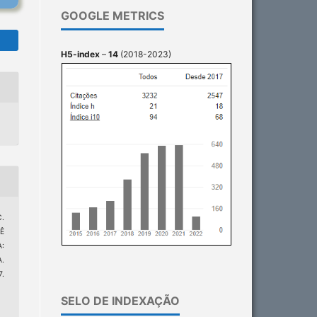
GOOGLE METRICS
H5-index
–
14
(2018-2023)
C.
Ê
:
.
.
5
SELO DE INDEXAÇÃO