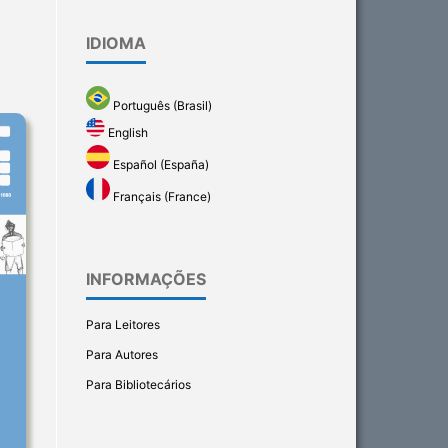
IDIOMA
Português (Brasil)
English
Español (España)
Français (France)
INFORMAÇÕES
Para Leitores
Para Autores
Para Bibliotecários