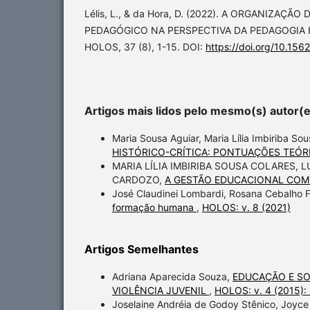
Lélis, L., & da Hora, D. (2022). A ORGANIZAÇÃ
PEDAGÓGICO NA PERSPECTIVA DA PEDAGOGIA 
HOLOS, 37 (8), 1-15. DOI:
https://doi.org/10.156
Artigos mais lidos pelo mesmo(s) autor(
Maria Sousa Aguiar, Maria Lília Imbiriba So
HISTÓRICO-CRÍTICA: PONTUAÇÕES TEÓ
MARIA LÍLIA IMBIRIBA SOUSA COLARES,
CARDOZO,
A GESTÃO EDUCACIONAL COM
José Claudinei Lombardi, Rosana Cebalho 
formação humana
,
HOLOS: v. 8 (2021)
Artigos Semelhantes
Adriana Aparecida Souza,
EDUCAÇÃO E SO
VIOLÊNCIA JUVENIL
,
HOLOS: v. 4 (2015):
Joselaine Andréia de Godoy Stênico, Joyc