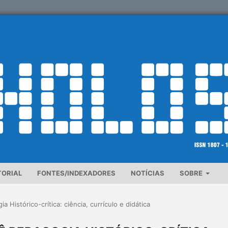
TORIAL
FONTES/INDEXADORES
NOTÍCIAS
SOBRE
a Histórico-crítica: ciência, currículo e didática