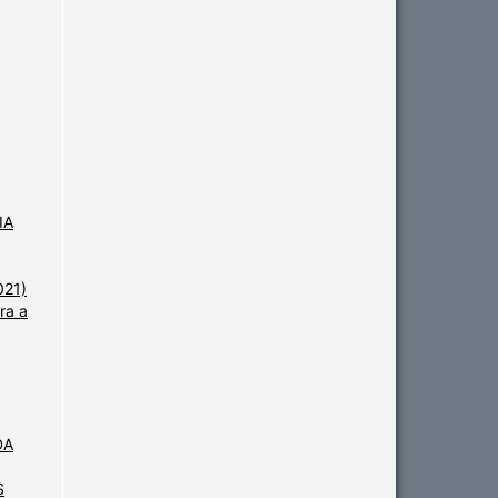
IA
021)
ra a
DA
S