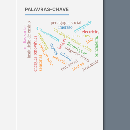
PALAVRAS-CHAVE
biodigestão
pedagogia social
instituição de ensino
mídias sociais
imersão
levantamentos
integração ensino-saúde
electricity
measuring
sensações
Ímãs
energias renovávies
brincadeira.
biogás
formulações
dejetos
radiação solar
magnetic fields
mining
previsão
sensorial
crm social
juventude
prisões