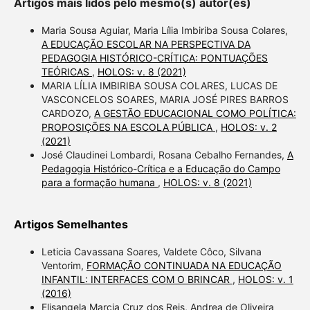
Artigos mais lidos pelo mesmo(s) autor(es)
Maria Sousa Aguiar, Maria Lília Imbiriba Sousa Colares,
A EDUCAÇÃO ESCOLAR NA PERSPECTIVA DA
PEDAGOGIA HISTÓRICO-CRÍTICA: PONTUAÇÕES
TEÓRICAS
,
HOLOS: v. 8 (2021)
MARIA LÍLIA IMBIRIBA SOUSA COLARES, LUCAS DE
VASCONCELOS SOARES, MARIA JOSÉ PIRES BARROS
CARDOZO,
A GESTÃO EDUCACIONAL COMO POLÍTICA:
PROPOSIÇÕES NA ESCOLA PÚBLICA
,
HOLOS: v. 2
(2021)
José Claudinei Lombardi, Rosana Cebalho Fernandes,
A
Pedagogia Histórico-Crítica e a Educação do Campo
para a formação humana
,
HOLOS: v. 8 (2021)
Artigos Semelhantes
Leticia Cavassana Soares, Valdete Côco, Silvana
Ventorim,
FORMAÇÃO CONTINUADA NA EDUCAÇÃO
INFANTIL: INTERFACES COM O BRINCAR
,
HOLOS: v. 1
(2016)
Elisangela Marcia Cruz dos Reis, Andrea de Oliveira