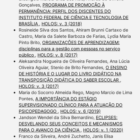
Gonçalves,
PROGRAMA DE PROMOÇÃO À
PERMANÊNCIA: PERFIL DOS DISCENTES DO
INSTITUTO FEDERAL DE CIÊNCIA E TECNOLOGIA DE
BRASÍLIA
,
HOLOS: v. 3 (2018)
Rosineide Silva dos Santos, Ahiram Brunni Cartaxo de
Castro, Maria da Salete Barboza de Farias, Lydia Maria
Pinto Brito,
ORGANIZAÇÕES DE APRENDIZAGEM:
disciplinas para a gestão com pessoas no serviço
público
,
HOLOS: v. 8 (2017)
Aleksandra Nogueira de Oliveira Fernandes, Ana Lúcia
Oliveira Aguiar, Stenio de Brito Fernandes,
O ENSINO
DE HISTÓRIA E O LUGAR DO LIVRO DIDÁTICO NA
TRANSPOSIÇÃO DIDÁTICA DO SABER ESCOLAR
,
HOLOS: v. 3 (2017)
Maria do Socorro Almeida Rego, Magno Marcio de Lima
Pontes,
A IMPORTÂNCIA DO ESTÁGIO
SUPERVISIONADO CLÍNICO PARA A ATUAÇÃO DO
PSICOPEDAGOGO
,
HOLOS: v. 6 (2019)
Jandson Wendel da Silva Bernardino,
ECLIPSES:
DESVELANDO SEUS CONCEITOS E MECANISMOS
PARA O AVANÇO DA CIÊNCIA
,
HOLOS: v. 1 (2020)
Franco da Silveira, André Zuchetto, Janis Elisa