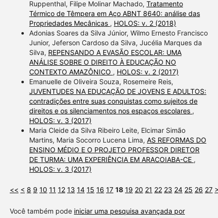
Ruppenthal, Filipe Molinar Machado,
Tratamento
Térmico de Têmpera em Aço ABNT 8640: análise das
Propriedades Mecânicas
,
HOLOS: v. 2 (2018)
Adonias Soares da Silva Júnior, Wilmo Ernesto Francisco
Junior, Jeferson Cardoso da Silva, Jucélia Marques da
Silva,
REPENSANDO A EVASÃO ESCOLAR: UMA
ANÁLISE SOBRE O DIREITO À EDUCAÇÃO NO
CONTEXTO AMAZÔNICO
,
HOLOS: v. 2 (2017)
Emanuelle de Oliveira Souza, Rosemeire Reis,
JUVENTUDES NA EDUCAÇÃO DE JOVENS E ADULTOS:
contradições entre suas conquistas como sujeitos de
direitos e os silenciamentos nos espaços escolares
,
HOLOS: v. 3 (2017)
Maria Cleide da Silva Ribeiro Leite, Elcimar Simão
Martins, Maria Socorro Lucena Lima,
AS REFORMAS DO
ENSINO MÉDIO E O PROJETO PROFESSOR DIRETOR
DE TURMA: UMA EXPERIÊNCIA EM ARACOIABA-CE
,
HOLOS: v. 3 (2017)
<<
<
8
9
10
11
12
13
14
15
16
17
18
19
20
21
22
23
24
25
26
27
Você também pode
iniciar uma pesquisa avançada por