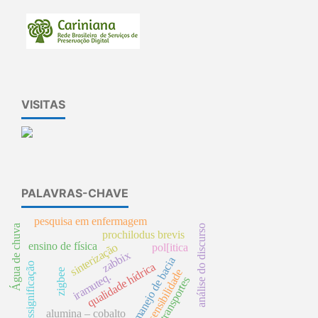
VISITAS
PALAVRAS-CHAVE
pesquisa em enfermagem
análise do discurso
Água de chuva
prochilodus brevis
ensino de física
pol[itica
sinterização
zabbix
manejo de bacia
qualidade hídrica
ressignificação
sensibilidade
zigbee
iramuteq.
transportes
alumina – cobalto