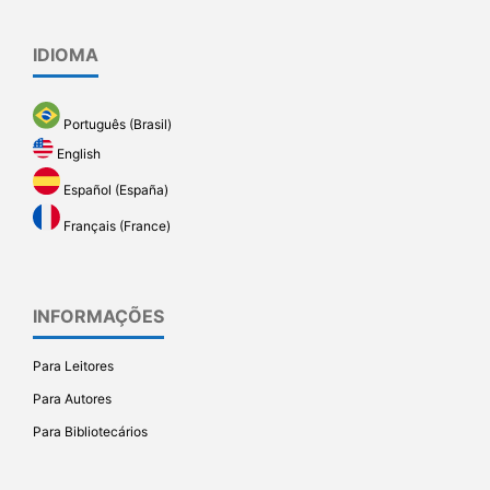
IDIOMA
Português (Brasil)
English
Español (España)
Français (France)
INFORMAÇÕES
Para Leitores
Para Autores
Para Bibliotecários