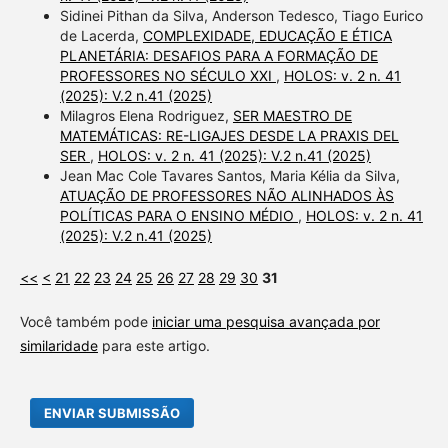
Sidinei Pithan da Silva, Anderson Tedesco, Tiago Eurico
de Lacerda,
COMPLEXIDADE, EDUCAÇÃO E ÉTICA
PLANETÁRIA: DESAFIOS PARA A FORMAÇÃO DE
PROFESSORES NO SÉCULO XXI
,
HOLOS: v. 2 n. 41
(2025): V.2 n.41 (2025)
Milagros Elena Rodriguez,
SER MAESTRO DE
MATEMÁTICAS: RE-LIGAJES DESDE LA PRAXIS DEL
SER
,
HOLOS: v. 2 n. 41 (2025): V.2 n.41 (2025)
Jean Mac Cole Tavares Santos, Maria Kélia da Silva,
ATUAÇÃO DE PROFESSORES NÃO ALINHADOS ÀS
POLÍTICAS PARA O ENSINO MÉDIO
,
HOLOS: v. 2 n. 41
(2025): V.2 n.41 (2025)
<<
<
21
22
23
24
25
26
27
28
29
30
31
Você também pode
iniciar uma pesquisa avançada por
similaridade
para este artigo.
ENVIAR SUBMISSÃO