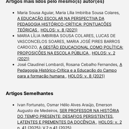
Artigos mais lidos pelo mesmo(s) autor(es)
Maria Sousa Aguiar, Maria Lília Imbiriba Sousa Colares,
A EDUCAÇÃO ESCOLAR NA PERSPECTIVA DA
PEDAGOGIA HISTÓRICO-CRÍTICA: PONTUAÇÕES
TEÓRICAS
,
HOLOS: v. 8 (2021)
MARIA LÍLIA IMBIRIBA SOUSA COLARES, LUCAS DE
VASCONCELOS SOARES, MARIA JOSÉ PIRES BARROS
CARDOZO,
A GESTÃO EDUCACIONAL COMO POLÍTICA:
PROPOSIÇÕES NA ESCOLA PÚBLICA
,
HOLOS: v. 2
(2021)
José Claudinei Lombardi, Rosana Cebalho Fernandes,
A
Pedagogia Histórico-Crítica e a Educação do Campo
para a formação humana
,
HOLOS: v. 8 (2021)
Artigos Semelhantes
Ivan Fortunato, Osmar Hélio Alves Araújo, Emerson
Augusto de Medeiros,
SER PROFESSOR NA HISTÓRIA
DO TEMPO PRESENTE: DESAFIOS PERSISTENTES,
LATENTES E PREMENTES DA DOCÊNCIA
,
HOLOS: v. 2
n. 41 (2025): V.2 n.41 (2025)