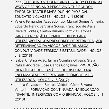
Pinel,
THE BLIND STUDENT AND HIS BODY FEELINGS:
WAYS OF BEING AND PERCEIVING THE SCHOOL
THROUGH TACTILE MAPS DURING PHYSICAL
EDUCATION CLASSES
,
HOLOS: v. 1 (2016)
Valerio Fernandes Azevedo, Igor Marcel Gomes Almeida,
Eduardo Henrique Viana Sousa, Francisco de Assis
Oliveira Fontes, Cleiton Rubens Formiga Barbosa,
CARACTERIZAÇÃO DE NANOFLUIDOS PARA
UTILIZAÇÃO EM COMPRESSORES DE REFRIGERAÇÃO:
DETERMINAÇÃO DA VISCOSIDADE DINÂMICA,
CONDUTIVIDADE TÉRMICA E ESTABILIDADE.
,
HOLOS:
v. 8 (2016)
Isabel Cristina Adão, Ernani Coimbra Oliveira, Stela
Cabral Andrade, José Carlos Gonçalves,
PRODUÇÃO
CIENTÍFICA SOBRE ANÁLISE DO DISCURSO NA
ENFERMAGEM E REFERENCIAIS TEÓRICOS MAIS
UTILIZADOS
,
HOLOS: v. 5 (2017)
Leticia Cavassana Soares, Valdete Côco, Silvana
Ventorim,
FORMAÇÃO CONTINUADA NA EDUCAÇÃO
INFANTIL: INTERFACES COM O BRINCAR
,
HOLOS: v. 1
(2016)