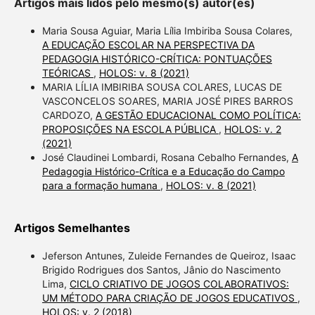
Artigos mais lidos pelo mesmo(s) autor(es)
Maria Sousa Aguiar, Maria Lília Imbiriba Sousa Colares,
A EDUCAÇÃO ESCOLAR NA PERSPECTIVA DA
PEDAGOGIA HISTÓRICO-CRÍTICA: PONTUAÇÕES
TEÓRICAS
,
HOLOS: v. 8 (2021)
MARIA LÍLIA IMBIRIBA SOUSA COLARES, LUCAS DE
VASCONCELOS SOARES, MARIA JOSÉ PIRES BARROS
CARDOZO,
A GESTÃO EDUCACIONAL COMO POLÍTICA:
PROPOSIÇÕES NA ESCOLA PÚBLICA
,
HOLOS: v. 2
(2021)
José Claudinei Lombardi, Rosana Cebalho Fernandes,
A
Pedagogia Histórico-Crítica e a Educação do Campo
para a formação humana
,
HOLOS: v. 8 (2021)
Artigos Semelhantes
Jeferson Antunes, Zuleide Fernandes de Queiroz, Isaac
Brigido Rodrigues dos Santos, Jânio do Nascimento
Lima,
CICLO CRIATIVO DE JOGOS COLABORATIVOS:
UM MÉTODO PARA CRIAÇÃO DE JOGOS EDUCATIVOS
,
HOLOS: v. 2 (2018)