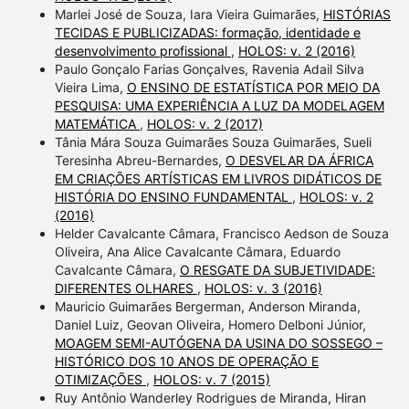
Marlei José de Souza, Iara Vieira Guimarães,
HISTÓRIAS
TECIDAS E PUBLICIZADAS: formação, identidade e
desenvolvimento profissional
,
HOLOS: v. 2 (2016)
Paulo Gonçalo Farias Gonçalves, Ravenia Adail Silva
Vieira Lima,
O ENSINO DE ESTATÍSTICA POR MEIO DA
PESQUISA: UMA EXPERIÊNCIA A LUZ DA MODELAGEM
MATEMÁTICA
,
HOLOS: v. 2 (2017)
Tânia Mára Souza Guimarães Souza Guimarães, Sueli
Teresinha Abreu-Bernardes,
O DESVELAR DA ÁFRICA
EM CRIAÇÕES ARTÍSTICAS EM LIVROS DIDÁTICOS DE
HISTÓRIA DO ENSINO FUNDAMENTAL
,
HOLOS: v. 2
(2016)
Helder Cavalcante Câmara, Francisco Aedson de Souza
Oliveira, Ana Alice Cavalcante Câmara, Eduardo
Cavalcante Câmara,
O RESGATE DA SUBJETIVIDADE:
DIFERENTES OLHARES
,
HOLOS: v. 3 (2016)
Mauricio Guimarães Bergerman, Anderson Miranda,
Daniel Luiz, Geovan Oliveira, Homero Delboni Júnior,
MOAGEM SEMI-AUTÓGENA DA USINA DO SOSSEGO –
HISTÓRICO DOS 10 ANOS DE OPERAÇÃO E
OTIMIZAÇÕES
,
HOLOS: v. 7 (2015)
Ruy Antônio Wanderley Rodrigues de Miranda, Hiran