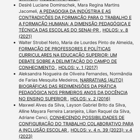
Desiré Luciane Dominschek, Mara Regina Martins
Jacomeli,
A PEDAGOGIA DA INDÚSTRIA E AS
CONTRADIÇÕES DA FORMAÇÃO PARA O TRABALHO E
A FORMAÇÃO HUMANA: A DIMENSÃO PEDAGÓGICA E
TÉCNICA DAS ESCOLAS DO SENAI-PR
,
HOLOS: v. 8
(2021)
Walter Strobel Neto, Maria de Lourdes Pinto de Almeida,
FORMAÇÃO DE PROFESSORES E POLÍTICAS
CURRICULARES NA EDUCAÇÃO SUPERIOR: UM
DEBATE SOBRE A DELIMITAÇÃO DO CAMPO DE
CONHECIMENTO
,
HOLOS: v. 1 (2017)
Aleksandra Nogueira de Oliveira Fernandes, Normândia
de Farias Mesquita Medeiros,
NARRATIVAS (AUTO)
BIOGRÁFICAS DAS REDIMENSÕES DA PRÁTICA
PEDAGÓGICA NOS PRIMEIROS ANOS DA DOCÊNCIA
NO ENSINO SUPERIOR
,
HOLOS: v. 2 (2016)
Maxwel Alves da Silva, Layson Gabriel Brito da Silva,
Alline Mayara Ferreira Laranjeira, Lilian Raquel da Silva,
Adriane Cenci,
CONHECENDO POSSIBILIDADES DE
CONFIGURAÇÃO DO TRABALHO COLABORATIVO PARA
A INCLUSÃO ESCOLAR
,
HOLOS: v. 4 n. 39 (2023): v.4
(2023)