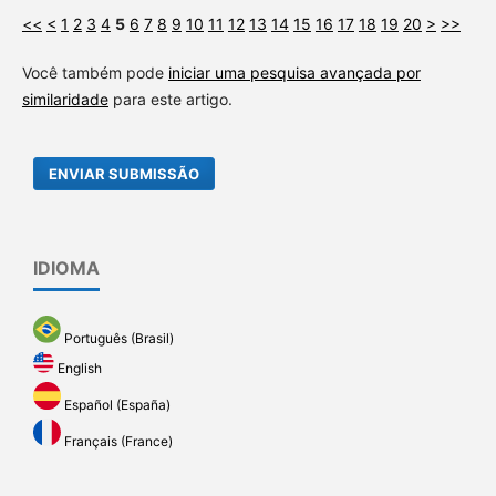
<<
<
1
2
3
4
5
6
7
8
9
10
11
12
13
14
15
16
17
18
19
20
>
>>
Você também pode
iniciar uma pesquisa avançada por
similaridade
para este artigo.
ENVIAR SUBMISSÃO
IDIOMA
Português (Brasil)
English
Español (España)
Français (France)