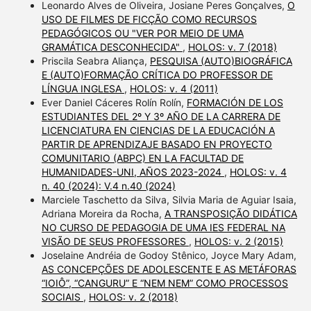
Leonardo Alves de Oliveira, Josiane Peres Gonçalves,
O
USO DE FILMES DE FICÇÃO COMO RECURSOS
PEDAGÓGICOS OU "VER POR MEIO DE UMA
GRAMÁTICA DESCONHECIDA"
,
HOLOS: v. 7 (2018)
Priscila Seabra Aliança,
PESQUISA (AUTO)BIOGRÁFICA
E (AUTO)FORMAÇÃO CRÍTICA DO PROFESSOR DE
LÍNGUA INGLESA
,
HOLOS: v. 4 (2011)
Ever Daniel Cáceres Rolín Rolín,
FORMACIÓN DE LOS
ESTUDIANTES DEL 2º Y 3º AÑO DE LA CARRERA DE
LICENCIATURA EN CIENCIAS DE LA EDUCACIÓN A
PARTIR DE APRENDIZAJE BASADO EN PROYECTO
COMUNITARIO (ABPC) EN LA FACULTAD DE
HUMANIDADES-UNI, AÑOS 2023-2024
,
HOLOS: v. 4
n. 40 (2024): V.4 n.40 (2024)
Marciele Taschetto da Silva, Silvia Maria de Aguiar Isaia,
Adriana Moreira da Rocha,
A TRANSPOSIÇÃO DIDÁTICA
NO CURSO DE PEDAGOGIA DE UMA IES FEDERAL NA
VISÃO DE SEUS PROFESSORES
,
HOLOS: v. 2 (2015)
Joselaine Andréia de Godoy Stênico, Joyce Mary Adam,
AS CONCEPÇÕES DE ADOLESCENTE E AS METÁFORAS
“IOIÔ”, “CANGURU” E “NEM NEM” COMO PROCESSOS
SOCIAIS
,
HOLOS: v. 2 (2018)