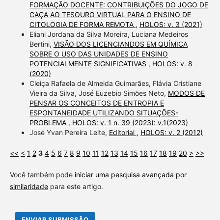
FORMAÇÃO DOCENTE: CONTRIBUIÇÕES DO JOGO DE
CAÇA AO TESOURO VIRTUAL PARA O ENSINO DE
CITOLOGIA DE FORMA REMOTA
,
HOLOS: v. 3 (2021)
Eliani Jordana da Silva Moreira, Luciana Medeiros
Bertini,
VISÃO DOS LICENCIANDOS EM QUÍMICA
SOBRE O USO DAS UNIDADES DE ENSINO
POTENCIALMENTE SIGNIFICATIVAS
,
HOLOS: v. 8
(2020)
Cleiça Rafaela de Almeida Guimarães, Flávia Cristiane
Vieira da Silva, José Euzebio Simões Neto,
MODOS DE
PENSAR OS CONCEITOS DE ENTROPIA E
ESPONTANEIDADE UTILIZANDO SITUAÇÕES-
PROBLEMA
,
HOLOS: v. 1 n. 39 (2023): v.1(2023)
José Yvan Pereira Leite,
Editorial
,
HOLOS: v. 2 (2012)
<<
<
1
2
3
4
5
6
7
8
9
10
11
12
13
14
15
16
17
18
19
20
>
>>
Você também pode
iniciar uma pesquisa avançada por
similaridade
para este artigo.
ENVIAR SUBMISSÃO