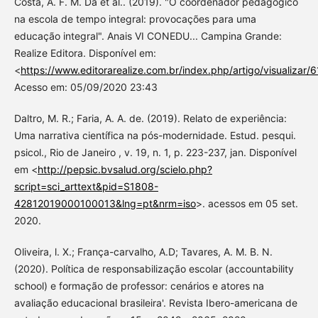
Costa, A. F. M. Da et al.. (2019). "O coordenador pedagógico
na escola de tempo integral: provocações para uma
educação integral". Anais VI CONEDU... Campina Grande:
Realize Editora. Disponível em:
<
https://www.editorarealize.com.br/index.php/artigo/visualizar/
Acesso em: 05/09/2020 23:43
Daltro, M. R.; Faria, A. A. de. (2019). Relato de experiência:
Uma narrativa científica na pós-modernidade. Estud. pesqui.
psicol., Rio de Janeiro , v. 19, n. 1, p. 223-237, jan. Disponível
em <
http://pepsic.bvsalud.org/scielo.php?
script=sci_arttext&pid=S1808-
42812019000100013&lng=pt&nrm=iso
>. acessos em 05 set.
2020.
Oliveira, l. X.; França-carvalho, A.D; Tavares, A. M. B. N.
(2020). Política de responsabilização escolar (accountability
school) e formação de professor: cenários e atores na
avaliação educacional brasileira'. Revista Ibero-americana de