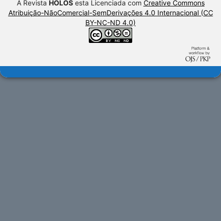
A Revista
HOLOS
esta Licenciada com
Creative Commons
Atribuição-NãoComercial-SemDerivações 4.0 Internacional (CC
BY-NC-ND 4.0)