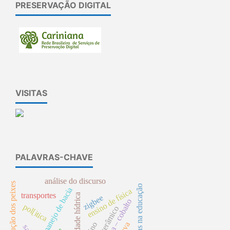
PRESERVAÇÃO DIGITAL
VISITAS
PALAVRAS-CHAVE
análise do discurso
reprodução dos peixes
tecnologias na educação
manejo de bacia
ensino de física
transportes
qualidade hídrica
zigbee
alumina – cobalto
pol[itica