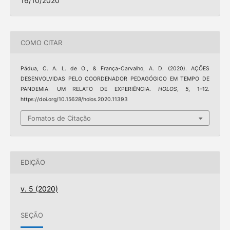
16/10/2020
COMO CITAR
Pádua, C. A. L. de O., & França-Carvalho, A. D. (2020). AÇÕES
DESENVOLVIDAS PELO COORDENADOR PEDAGÓGICO EM TEMPO DE
PANDEMIA: UM RELATO DE EXPERIÊNCIA.
HOLOS
,
5
, 1–12.
https://doi.org/10.15628/holos.2020.11393
Fomatos de Citação
EDIÇÃO
v. 5 (2020)
SEÇÃO