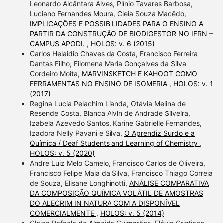
Leonardo Alcântara Alves, Plínio Tavares Barbosa,
Luciano Fernandes Moura, Cleia Souza Macêdo,
IMPLICAÇÕES E POSSIBILIDADES PARA O ENSINO A
PARTIR DA CONSTRUÇÃO DE BIODIGESTOR NO IFRN –
CAMPUS APODI.
,
HOLOS: v. 6 (2015)
Carlos Helaidio Chaves da Costa, Francisco Ferreira
Dantas Filho, Filomena Maria Gonçalves da Silva
Cordeiro Moita,
MARVINSKETCH E KAHOOT COMO
FERRAMENTAS NO ENSINO DE ISOMERIA
,
HOLOS: v. 1
(2017)
Regina Lucia Pelachim Lianda, Otávia Melina de
Resende Costa, Bianca Alvin de Andrade Silveira,
Izabela Azevedo Santos, Karine Gabrielle Fernandes,
Izadora Nelly Pavani e Silva,
O Aprendiz Surdo e a
Química / Deaf Students and Learning of Chemistry
,
HOLOS: v. 5 (2020)
Andre Luiz Melo Camelo, Francisco Carlos de Oliveira,
Francisco Felipe Maia da Silva, Francisco Thiago Correia
de Souza, Elisane Longhinotti,
ANÁLISE COMPARATIVA
DA COMPOSIÇÃO QUÍMICA VOLÁTIL DE AMOSTRAS
DO ALECRIM IN NATURA COM A DISPONÍVEL
COMERCIALMENTE
,
HOLOS: v. 5 (2014)
Cleiça Rafaela de Almeida Guimarães, Flávia Cristiane