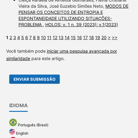
Vieira da Silva, José Euzebio Simões Neto,
MODOS DE
PENSAR OS CONCEITOS DE ENTROPIA E
ESPONTANEIDADE UTILIZANDO SITUAÇÕES-
PROBLEMA
,
HOLOS: v. 1 n. 39 (2023): v.1(2023)
1
2
3
4
5
6
7
8
9
10
11
12
13
14
15
16
17
18
19
20
>
>>
Você também pode
iniciar uma pesquisa avançada por
similaridade
para este artigo.
ENVIAR SUBMISSÃO
IDIOMA
Português (Brasil)
English