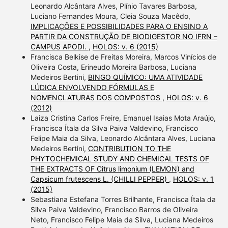
Leonardo Alcântara Alves, Plínio Tavares Barbosa,
Luciano Fernandes Moura, Cleia Souza Macêdo,
IMPLICAÇÕES E POSSIBILIDADES PARA O ENSINO A
PARTIR DA CONSTRUÇÃO DE BIODIGESTOR NO IFRN –
CAMPUS APODI.
,
HOLOS: v. 6 (2015)
Francisca Belkise de Freitas Moreira, Marcos Vinícios de
Oliveira Costa, Erineudo Moreira Barbosa, Luciana
Medeiros Bertini,
BINGO QUÍMICO: UMA ATIVIDADE
LÚDICA ENVOLVENDO FÓRMULAS E
NOMENCLATURAS DOS COMPOSTOS
,
HOLOS: v. 6
(2012)
Laiza Cristina Carlos Freire, Emanuel Isaias Mota Araújo,
Francisca Ítala da Silva Paiva Valdevino, Francisco
Felipe Maia da Silva, Leonardo Alcântara Alves, Luciana
Medeiros Bertini,
CONTRIBUTION TO THE
PHYTOCHEMICAL STUDY AND CHEMICAL TESTS OF
THE EXTRACTS OF Citrus limonium (LEMON) and
Capsicum frutescens L. (CHILLI PEPPER)
,
HOLOS: v. 1
(2015)
Sebastiana Estefana Torres Brilhante, Francisca Ítala da
Silva Paiva Valdevino, Francisco Barros de Oliveira
Neto, Francisco Felipe Maia da Silva, Luciana Medeiros