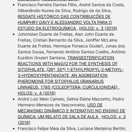
Francisco Ferreira Dantas Filho, André Santos da Costa,
Gilberlândio Nunes da Silva, Rodrigo da da Silva,
RESGATE HISTÓRICO DAS CONTRIBUIÇÕES DE
HUMPHRY DAVY E ALESSANDRO VOLTA PARA O
ESTUDO DA ELETROQUÍMICA
,
HOLOS: v. 3 (2019)
Johnnatan Duarte de Freitas, Alan John Duarte de
Freitas, Cristian Bernardo da Silva, Jeniffer McLaine
Duarte de Freitas, Henrique Fonseca Goulart, Jonas dos
Santos Sousa, Fernando Antônio Santos Coelho, Antônio
Euzébio Goulart Santana,
TRANSESTERIFICATION
REACTIONS WITH Mg0/I2 FOR THE SYNTHESIS OF
SITOPHILATE, (2R*, 3S*) 1-ETHYLPROPYL-2-METHYL-
3-HYDROXYPENTANOATE, AN AGGREGATION
PHEROMONE FOR SITOPHILUS GRANARIUS
LINNAEUS, 1785 (COLEOPTERA: CURCULIONIDAE)
,
HOLOS: v. 4 (2016)
André Luiz Melo Camelo, Selma Elaine Mazzetto, Pedro
Hermano Menezes de Vasconcelos,
USO DE
MECANISMO DINÂMICO E INTERATIVO NO ENSINO DE
QUÍMICA: UM RELATO DE SALA DE AULA
,
HOLOS: v. 3
(2016)
Francisco Felipe Maia da Silva, Luciana Medeiros Bertini,