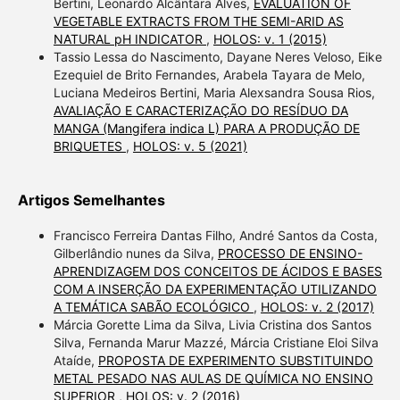
Bertini, Leonardo Alcântara Alves,
EVALUATION OF
VEGETABLE EXTRACTS FROM THE SEMI-ARID AS
NATURAL pH INDICATOR
,
HOLOS: v. 1 (2015)
Tassio Lessa do Nascimento, Dayane Neres Veloso, Eike
Ezequiel de Brito Fernandes, Arabela Tayara de Melo,
Luciana Medeiros Bertini, Maria Alexsandra Sousa Rios,
AVALIAÇÃO E CARACTERIZAÇÃO DO RESÍDUO DA
MANGA (Mangifera indica L) PARA A PRODUÇÃO DE
BRIQUETES
,
HOLOS: v. 5 (2021)
Artigos Semelhantes
Francisco Ferreira Dantas Filho, André Santos da Costa,
Gilberlândio nunes da Silva,
PROCESSO DE ENSINO-
APRENDIZAGEM DOS CONCEITOS DE ÁCIDOS E BASES
COM A INSERÇÃO DA EXPERIMENTAÇÃO UTILIZANDO
A TEMÁTICA SABÃO ECOLÓGICO
,
HOLOS: v. 2 (2017)
Márcia Gorette Lima da Silva, Livia Cristina dos Santos
Silva, Fernanda Marur Mazzé, Márcia Cristiane Eloi Silva
Ataíde,
PROPOSTA DE EXPERIMENTO SUBSTITUINDO
METAL PESADO NAS AULAS DE QUÍMICA NO ENSINO
SUPERIOR
,
HOLOS: v. 2 (2016)