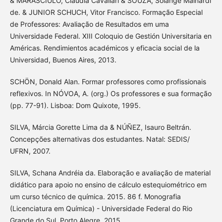
& MARASCIULO, Claudia Cavallari & SOUZA, Solange Mainardi
de. & JUNIOR SCHUCH, Vitor Francisco. Formação Especial
de Professores: Avaliação de Resultados em uma
Universidade Federal. XIII Coloquio de Gestión Universitaria en
Américas. Rendimientos académicos y eficacia social de la
Universidad, Buenos Aires, 2013.
SCHÖN, Donald Alan. Formar professores como profissionais
reflexivos. In NÓVOA, A. (org.) Os professores e sua formação
(pp. 77-91). Lisboa: Dom Quixote, 1995.
SILVA, Márcia Gorette Lima da & NÚÑEZ, Isauro Beltrán.
Concepções alternativas dos estudantes. Natal: SEDIS/
UFRN, 2007.
SILVA, Schana Andréia da. Elaboração e avaliação de material
didático para apoio no ensino de cálculo estequiométrico em
um curso técnico de química. 2015. 86 f. Monografia
(Licenciatura em Química) - Universidade Federal do Rio
Grande do Sul, Porto Alegre, 2015.