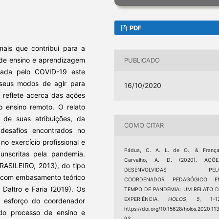
PDF
ais que contribui para a
 de ensino e aprendizagem
PUBLICADO
ada pelo COVID-19 este
o seus modos de agir para
16/10/2020
o reflete acerca das ações
 ensino remoto. O relato
 de suas atribuições, da
COMO CITAR
desafios encontrados no
 exercício profissional e
Pádua, C. A. L. de O., & França
unscritas pela pandemia.
Carvalho, A. D. (2020). AÇÕE
RASILEIRO, 2013), do tipo
DESENVOLVIDAS PEL
0), com embasamento teórico
COORDENADOR PEDAGÓGICO E
Daltro e Faria (2019). Os
TEMPO DE PANDEMIA: UM RELATO D
EXPERIÊNCIA.
HOLOS
,
5
, 1–12
o esforço do coordenador
https://doi.org/10.15628/holos.2020.11
do processo de ensino e
93