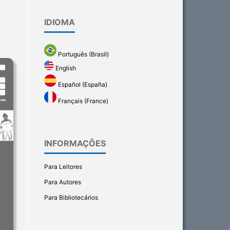
IDIOMA
Português (Brasil)
English
Español (España)
Français (France)
INFORMAÇÕES
Para Leitores
Para Autores
Para Bibliotecários