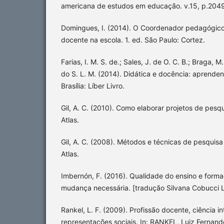
americana de estudos em educação. v.15, p.2049
Domingues, I. (2014). O Coordenador pedagógico
docente na escola. 1. ed. São Paulo: Cortez.
Farias, I. M. S. de.; Sales, J. de O. C. B.; Braga, M
do S. L. M. (2014). Didática e docência: aprenden
Brasília: Líber Livro.
Gil, A. C. (2010). Como elaborar projetos de pesqu
Atlas.
Gil, A. C. (2008). Métodos e técnicas de pesquisa 
Atlas.
Imbernón, F. (2016). Qualidade do ensino e form
mudança necessária. [tradução Silvana Cobucci Le
Rankel, L. F. (2009). Profissão docente, ciência int
representações sociais. In: RANKEL, Luiz Ferna