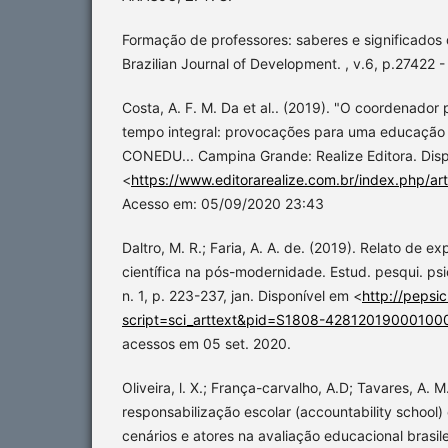
Formação de professores: saberes e significados
Brazilian Journal of Development. , v.6, p.27422 
Costa, A. F. M. Da et al.. (2019). "O coordenado
tempo integral: provocações para uma educação in
CONEDU... Campina Grande: Realize Editora. Disp
<
https://www.editorarealize.com.br/index.php/art
Acesso em: 05/09/2020 23:43
Daltro, M. R.; Faria, A. A. de. (2019). Relato de e
científica na pós-modernidade. Estud. pesqui. psico
n. 1, p. 223-237, jan. Disponível em <
http://pepsi
script=sci_arttext&pid=S1808-42812019000100
acessos em 05 set. 2020.
Oliveira, l. X.; França-carvalho, A.D; Tavares, A. M
responsabilização escolar (accountability school)
cenários e atores na avaliação educacional brasilei