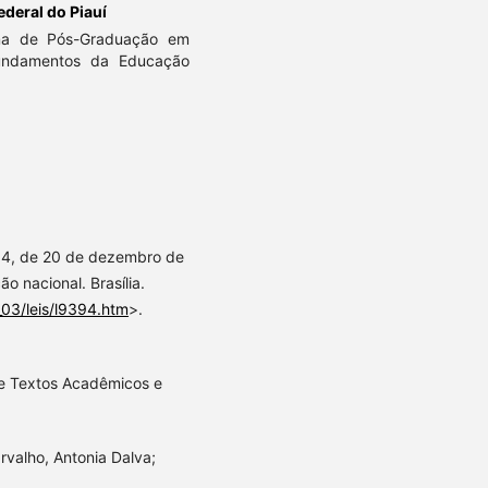
ederal do Piauí
ma de Pós-Graduação em
undamentos da Educação
.394, de 20 de dezembro de
o nacional. Brasília.
_03/leis/l9394.htm
>.
de Textos Acadêmicos e
rvalho, Antonia Dalva;