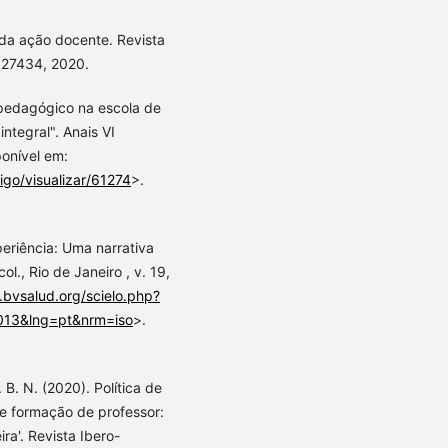
 da ação docente. Revista
- 27434, 2020.
r pedagógico na escola de
tegral". Anais VI
onível em:
igo/visualizar/61274
>.
xperiência: Uma narrativa
l., Rio de Janeiro , v. 19,
c.bvsalud.org/scielo.php?
013&lng=pt&nrm=iso
>.
. B. N. (2020). Política de
 e formação de professor:
ra'. Revista Ibero-