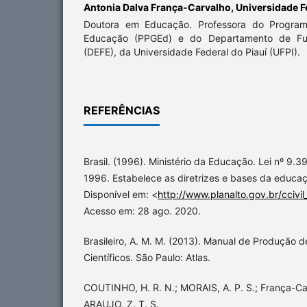
Antonia Dalva França-Carvalho,
Universidade F
Doutora em Educação. Professora do Progra
Educação (PPGEd) e do Departamento de F
(DEFE), da Universidade Federal do Piauí (UFPI).
REFERÊNCIAS
Brasil. (1996). Ministério da Educação. Lei nº 9
1996. Estabelece as diretrizes e bases da educaçã
Disponível em: <
http://www.planalto.gov.br/ccivil
Acesso em: 28 ago. 2020.
Brasileiro, A. M. M. (2013). Manual de Produção 
Científicos. São Paulo: Atlas.
COUTINHO, H. R. N.; MORAIS, A. P. S.; França-Ca
ARAUJO, Z. T. S.