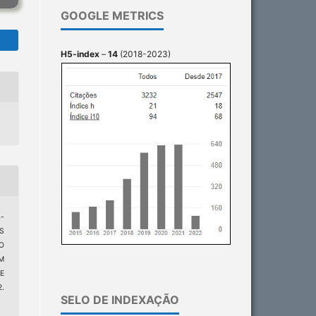
GOOGLE METRICS
H5-index
–
14
(2018-2023)
-
S
O
M
E
.
SELO DE INDEXAÇÃO
3