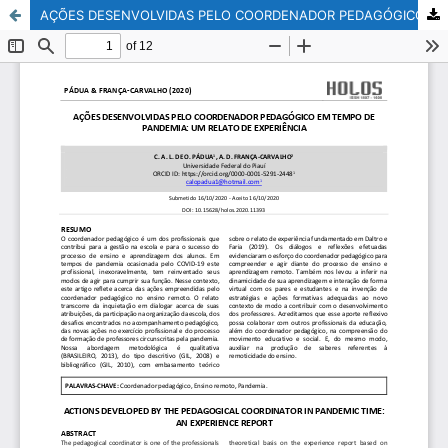
AÇÕES DESENVOLVIDAS PELO COORDENADOR PEDAGÓGICO EM TEMPO DE PANDEMIA: UM RELATO DE EXPERIÊNCIA