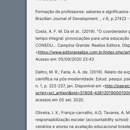
Formação de professores: saberes e significados
Brazilian Journal of Development. , v.6, p.27422 
Costa, A. F. M. Da et al.. (2019). "O coordenado
tempo integral: provocações para uma educação in
CONEDU... Campina Grande: Realize Editora. Disp
<
https://www.editorarealize.com.br/index.php/art
Acesso em: 05/09/2020 23:43
Daltro, M. R.; Faria, A. A. de. (2019). Relato de e
científica na pós-modernidade. Estud. pesqui. psico
n. 1, p. 223-237, jan. Disponível em <
http://pepsi
script=sci_arttext&pid=S1808-42812019000100
acessos em 05 set. 2020.
Oliveira, l. X.; França-carvalho, A.D; Tavares, A. M
responsabilização escolar (accountability school)
cenários e atores na avaliação educacional brasilei