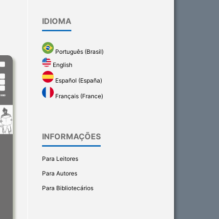
IDIOMA
Português (Brasil)
English
Español (España)
Français (France)
INFORMAÇÕES
Para Leitores
Para Autores
Para Bibliotecários