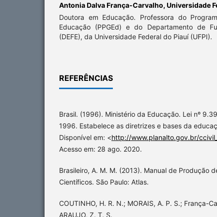
Antonia Dalva França-Carvalho,
Universidade F
Doutora em Educação. Professora do Progra
Educação (PPGEd) e do Departamento de F
(DEFE), da Universidade Federal do Piauí (UFPI).
REFERÊNCIAS
Brasil. (1996). Ministério da Educação. Lei nº 9
1996. Estabelece as diretrizes e bases da educaçã
Disponível em: <
http://www.planalto.gov.br/ccivil
Acesso em: 28 ago. 2020.
Brasileiro, A. M. M. (2013). Manual de Produção 
Científicos. São Paulo: Atlas.
COUTINHO, H. R. N.; MORAIS, A. P. S.; França-Ca
ARAUJO, Z. T. S.