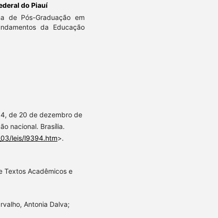
ederal do Piauí
ma de Pós-Graduação em
undamentos da Educação
.394, de 20 de dezembro de
o nacional. Brasília.
_03/leis/l9394.htm
>.
de Textos Acadêmicos e
rvalho, Antonia Dalva;