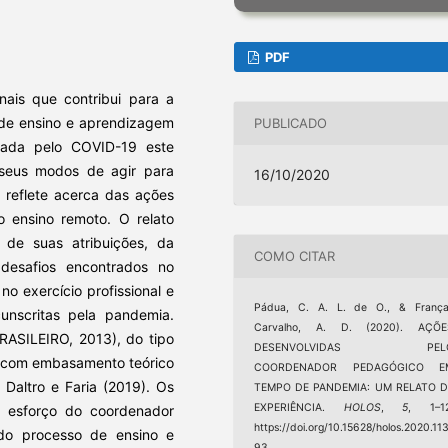
PDF
ais que contribui para a
 de ensino e aprendizagem
PUBLICADO
ada pelo COVID-19 este
o seus modos de agir para
16/10/2020
o reflete acerca das ações
 ensino remoto. O relato
 de suas atribuições, da
COMO CITAR
desafios encontrados no
 exercício profissional e
Pádua, C. A. L. de O., & França
unscritas pela pandemia.
Carvalho, A. D. (2020). AÇÕE
RASILEIRO, 2013), do tipo
DESENVOLVIDAS PEL
0), com embasamento teórico
COORDENADOR PEDAGÓGICO E
Daltro e Faria (2019). Os
TEMPO DE PANDEMIA: UM RELATO D
EXPERIÊNCIA.
HOLOS
,
5
, 1–12
o esforço do coordenador
https://doi.org/10.15628/holos.2020.11
do processo de ensino e
93