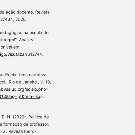
 da ação docente. Revista
- 27434, 2020.
r pedagógico na escola de
tegral". Anais VI
onível em:
igo/visualizar/61274
>.
xperiência: Uma narrativa
l., Rio de Janeiro , v. 19,
c.bvsalud.org/scielo.php?
013&lng=pt&nrm=iso
>.
. B. N. (2020). Política de
 e formação de professor:
ra'. Revista Ibero-