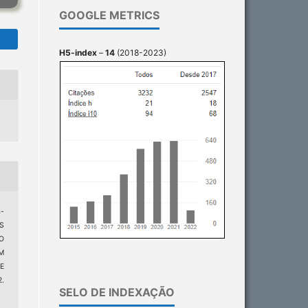
GOOGLE METRICS
H5-index
–
14
(2018-2023)
-
S
O
M
E
.
SELO DE INDEXAÇÃO
3