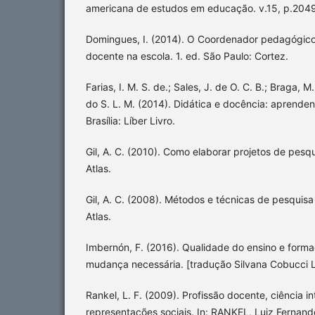
americana de estudos em educação. v.15, p.2049
Domingues, I. (2014). O Coordenador pedagógico
docente na escola. 1. ed. São Paulo: Cortez.
Farias, I. M. S. de.; Sales, J. de O. C. B.; Braga, M
do S. L. M. (2014). Didática e docência: aprenden
Brasília: Líber Livro.
Gil, A. C. (2010). Como elaborar projetos de pesqu
Atlas.
Gil, A. C. (2008). Métodos e técnicas de pesquisa 
Atlas.
Imbernón, F. (2016). Qualidade do ensino e form
mudança necessária. [tradução Silvana Cobucci Le
Rankel, L. F. (2009). Profissão docente, ciência int
representações sociais. In: RANKEL, Luiz Ferna