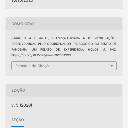
16/10/2020
COMO CITAR
Pádua, C. A. L. de O., & França-Carvalho, A. D. (2020). AÇÕES
DESENVOLVIDAS PELO COORDENADOR PEDAGÓGICO EM TEMPO DE
PANDEMIA: UM RELATO DE EXPERIÊNCIA.
HOLOS
,
5
, 1–12.
https://doi.org/10.15628/holos.2020.11393
Fomatos de Citação
EDIÇÃO
v. 5 (2020)
SEÇÃO