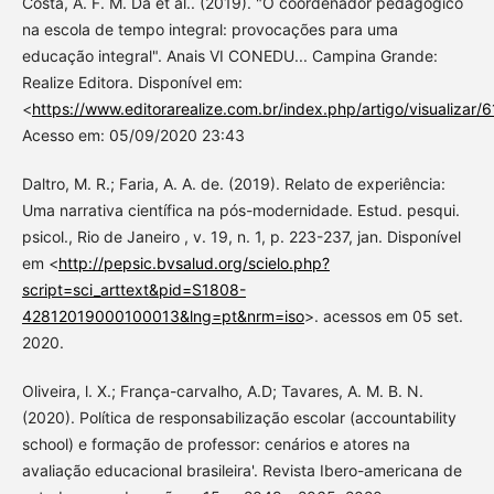
Costa, A. F. M. Da et al.. (2019). "O coordenador pedagógico
na escola de tempo integral: provocações para uma
educação integral". Anais VI CONEDU... Campina Grande:
Realize Editora. Disponível em:
<
https://www.editorarealize.com.br/index.php/artigo/visualizar/
Acesso em: 05/09/2020 23:43
Daltro, M. R.; Faria, A. A. de. (2019). Relato de experiência:
Uma narrativa científica na pós-modernidade. Estud. pesqui.
psicol., Rio de Janeiro , v. 19, n. 1, p. 223-237, jan. Disponível
em <
http://pepsic.bvsalud.org/scielo.php?
script=sci_arttext&pid=S1808-
42812019000100013&lng=pt&nrm=iso
>. acessos em 05 set.
2020.
Oliveira, l. X.; França-carvalho, A.D; Tavares, A. M. B. N.
(2020). Política de responsabilização escolar (accountability
school) e formação de professor: cenários e atores na
avaliação educacional brasileira'. Revista Ibero-americana de