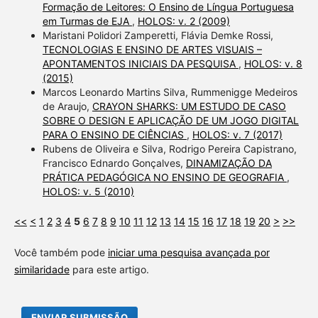
Formação de Leitores: O Ensino de Língua Portuguesa
em Turmas de EJA
,
HOLOS: v. 2 (2009)
Maristani Polidori Zamperetti, Flávia Demke Rossi,
TECNOLOGIAS E ENSINO DE ARTES VISUAIS –
APONTAMENTOS INICIAIS DA PESQUISA
,
HOLOS: v. 8
(2015)
Marcos Leonardo Martins Silva, Rummenigge Medeiros
de Araujo,
CRAYON SHARKS: UM ESTUDO DE CASO
SOBRE O DESIGN E APLICAÇÃO DE UM JOGO DIGITAL
PARA O ENSINO DE CIÊNCIAS
,
HOLOS: v. 7 (2017)
Rubens de Oliveira e Silva, Rodrigo Pereira Capistrano,
Francisco Ednardo Gonçalves,
DINAMIZAÇÃO DA
PRÁTICA PEDAGÓGICA NO ENSINO DE GEOGRAFIA
,
HOLOS: v. 5 (2010)
<<
<
1
2
3
4
5
6
7
8
9
10
11
12
13
14
15
16
17
18
19
20
>
>>
Você também pode
iniciar uma pesquisa avançada por
similaridade
para este artigo.
ENVIAR SUBMISSÃO