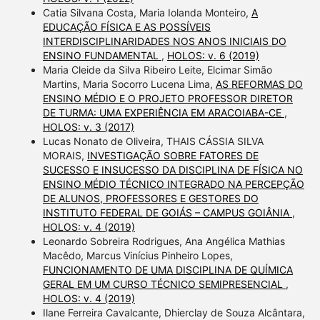
Catia Silvana Costa, Maria Iolanda Monteiro,
A
EDUCAÇÃO FÍSICA E AS POSSÍVEIS
INTERDISCIPLINARIDADES NOS ANOS INICIAIS DO
ENSINO FUNDAMENTAL
,
HOLOS: v. 6 (2019)
Maria Cleide da Silva Ribeiro Leite, Elcimar Simão
Martins, Maria Socorro Lucena Lima,
AS REFORMAS DO
ENSINO MÉDIO E O PROJETO PROFESSOR DIRETOR
DE TURMA: UMA EXPERIÊNCIA EM ARACOIABA-CE
,
HOLOS: v. 3 (2017)
Lucas Nonato de Oliveira, THAIS CÁSSIA SILVA
MORAIS,
INVESTIGAÇÃO SOBRE FATORES DE
SUCESSO E INSUCESSO DA DISCIPLINA DE FÍSICA NO
ENSINO MÉDIO TÉCNICO INTEGRADO NA PERCEPÇÃO
DE ALUNOS, PROFESSORES E GESTORES DO
INSTITUTO FEDERAL DE GOIÁS – CAMPUS GOIÂNIA
,
HOLOS: v. 4 (2019)
Leonardo Sobreira Rodrigues, Ana Angélica Mathias
Macêdo, Marcus Vinícius Pinheiro Lopes,
FUNCIONAMENTO DE UMA DISCIPLINA DE QUÍMICA
GERAL EM UM CURSO TÉCNICO SEMIPRESENCIAL
,
HOLOS: v. 4 (2019)
Ilane Ferreira Cavalcante, Dhierclay de Souza Alcântara,