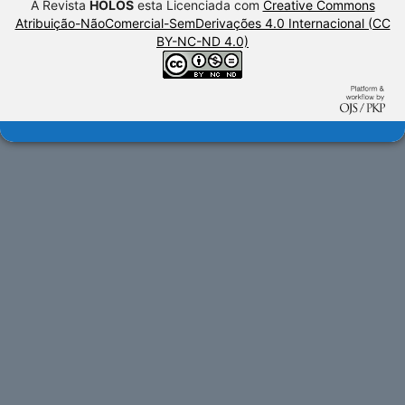
A Revista
HOLOS
esta Licenciada com
Creative Commons
Atribuição-NãoComercial-SemDerivações 4.0 Internacional (CC
BY-NC-ND 4.0)