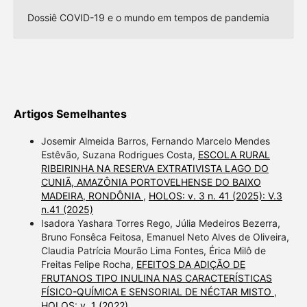
Dossiê COVID-19 e o mundo em tempos de pandemia
Artigos Semelhantes
Josemir Almeida Barros, Fernando Marcelo Mendes
Estêvão, Suzana Rodrigues Costa,
ESCOLA RURAL
RIBEIRINHA NA RESERVA EXTRATIVISTA LAGO DO
CUNIÃ, AMAZÔNIA PORTOVELHENSE DO BAIXO
MADEIRA, RONDÔNIA
,
HOLOS: v. 3 n. 41 (2025): V.3
n.41 (2025)
Isadora Yashara Torres Rego, Júlia Medeiros Bezerra,
Bruno Fonsêca Feitosa, Emanuel Neto Alves de Oliveira,
Claudia Patrícia Mourão Lima Fontes, Érica Milô de
Freitas Felipe Rocha,
EFEITOS DA ADIÇÃO DE
FRUTANOS TIPO INULINA NAS CARACTERÍSTICAS
FÍSICO-QUÍMICA E SENSORIAL DE NÉCTAR MISTO
,
HOLOS: v. 1 (2022)