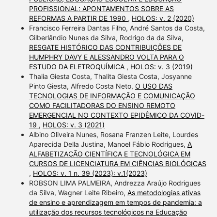
PROFISSIONAL: APONTAMENTOS SOBRE AS
REFORMAS A PARTIR DE 1990
,
HOLOS: v. 2 (2020)
Francisco Ferreira Dantas Filho, André Santos da Costa,
Gilberlândio Nunes da Silva, Rodrigo da da Silva,
RESGATE HISTÓRICO DAS CONTRIBUIÇÕES DE
HUMPHRY DAVY E ALESSANDRO VOLTA PARA O
ESTUDO DA ELETROQUÍMICA
,
HOLOS: v. 3 (2019)
Thalia Giesta Costa, Thalita Giesta Costa, Josyanne
Pinto Giesta, Alfredo Costa Neto,
O USO DAS
TECNOLOGIAS DE INFORMAÇÃO E COMUNICAÇÃO
COMO FACILITADORAS DO ENSINO REMOTO
EMERGENCIAL NO CONTEXTO EPIDÊMICO DA COVID-
19
,
HOLOS: v. 3 (2021)
Albino Oliveira Nunes, Rosana Franzen Leite, Lourdes
Aparecida Della Justina, Manoel Fábio Rodrigues,
A
ALFABETIZAÇÃO CIENTÍFICA E TECNOLÓGICA EM
CURSOS DE LICENCIATURA EM CIÊNCIAS BIOLÓGICAS
,
HOLOS: v. 1 n. 39 (2023): v.1(2023)
ROBSON LIMA PALMEIRA, Andrezza Araújo Rodrigues
da Silva, Wagner Leite Ribeiro,
As metodologias ativas
de ensino e aprendizagem em tempos de pandemia: a
utilização dos recursos tecnológicos na Educação