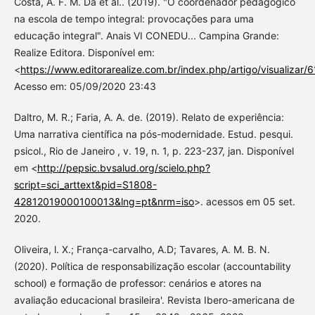
Costa, A. F. M. Da et al.. (2019). "O coordenador pedagógico
na escola de tempo integral: provocações para uma
educação integral". Anais VI CONEDU... Campina Grande:
Realize Editora. Disponível em:
<
https://www.editorarealize.com.br/index.php/artigo/visualizar/
Acesso em: 05/09/2020 23:43
Daltro, M. R.; Faria, A. A. de. (2019). Relato de experiência:
Uma narrativa científica na pós-modernidade. Estud. pesqui.
psicol., Rio de Janeiro , v. 19, n. 1, p. 223-237, jan. Disponível
em <
http://pepsic.bvsalud.org/scielo.php?
script=sci_arttext&pid=S1808-
42812019000100013&lng=pt&nrm=iso
>. acessos em 05 set.
2020.
Oliveira, l. X.; França-carvalho, A.D; Tavares, A. M. B. N.
(2020). Política de responsabilização escolar (accountability
school) e formação de professor: cenários e atores na
avaliação educacional brasileira'. Revista Ibero-americana de