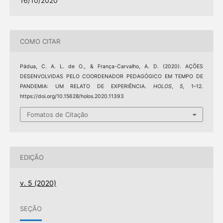
16/10/2020
COMO CITAR
Pádua, C. A. L. de O., & França-Carvalho, A. D. (2020). AÇÕES
DESENVOLVIDAS PELO COORDENADOR PEDAGÓGICO EM TEMPO DE
PANDEMIA: UM RELATO DE EXPERIÊNCIA.
HOLOS
,
5
, 1–12.
https://doi.org/10.15628/holos.2020.11393
Fomatos de Citação
EDIÇÃO
v. 5 (2020)
SEÇÃO