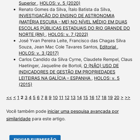
Superior
,
HOLOS: v. 5 (2020)
Renato Gomes da Silva, Ítalo Batista da Silva,
INVESTIGAÇÃO DO ENSINO DE ASTRONOMIA
(MATÉRIA ESCURA - ME) NO NÍVEL MÉDIO EM DUAS
ESCOLAS PÚBLICAS ESTADUAIS DO RIO GRANDE DO
NORTE (RN)
,
HOLOS: v. 7 (2022)
José Yvan Pereira Leite, Francisco das Chagas Silva
Souza, Jean Mac Cole Tavares Santos,
Editorial
,
HOLOS: v. 3 (2017)
Carlos Candido da Silva Cyrne, Claudete Rempel, Claus
Haetinger, Jaqueline de Bortoli,
O (NÃO) USO DE
INDICADORES DE GESTÃO EM PROPRIEDADES
LEITEIRAS NA GALÍCIA – ESPANHA
,
HOLOS: v. 5
(2015)
<<
<
1
2
3
4
5
6
7
8
9
10
11
12
13
14
15
16
17
18
19
20
>
>>
Você também pode
iniciar uma pesquisa avançada por
similaridade
para este artigo.
ENVIAR SUBMISSÃO