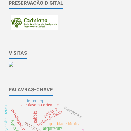
PRESERVAÇÃO DIGITAL
VISITAS
PALAVRAS-CHAVE
iramuteq.
cichlasoma orientale
reprodução dos peixes
transportes
pol[itica
tecnologias na educação
ensino de física
zabbix
manejo de bacia
qualidade hídrica
arquitetura