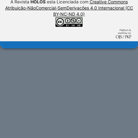
A Revista
HOLOS
esta Licenciada com
Creative Commons
Atribuição-NãoComercial-SemDerivações 4.0 Internacional (CC
BY-NC-ND 4.0)