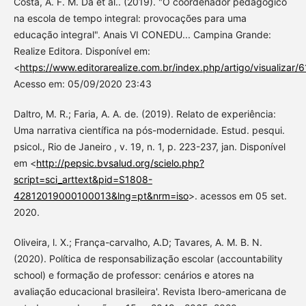
Costa, A. F. M. Da et al.. (2019). "O coordenador pedagógico
na escola de tempo integral: provocações para uma
educação integral". Anais VI CONEDU... Campina Grande:
Realize Editora. Disponível em:
<
https://www.editorarealize.com.br/index.php/artigo/visualizar/
Acesso em: 05/09/2020 23:43
Daltro, M. R.; Faria, A. A. de. (2019). Relato de experiência:
Uma narrativa científica na pós-modernidade. Estud. pesqui.
psicol., Rio de Janeiro , v. 19, n. 1, p. 223-237, jan. Disponível
em <
http://pepsic.bvsalud.org/scielo.php?
script=sci_arttext&pid=S1808-
42812019000100013&lng=pt&nrm=iso
>. acessos em 05 set.
2020.
Oliveira, l. X.; França-carvalho, A.D; Tavares, A. M. B. N.
(2020). Política de responsabilização escolar (accountability
school) e formação de professor: cenários e atores na
avaliação educacional brasileira'. Revista Ibero-americana de