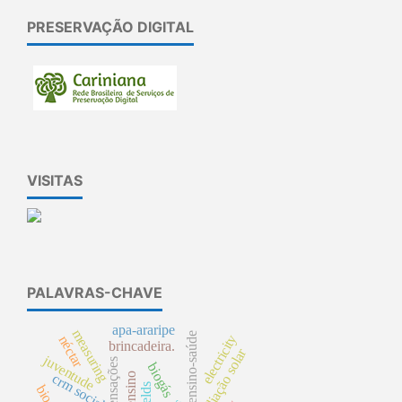
PRESERVAÇÃO DIGITAL
VISITAS
PALAVRAS-CHAVE
apa-araripe
measuring
integração ensino-saúde
electricity
néctar
brincadeira.
radiação solar
juventude
sensações
biogás
crm social