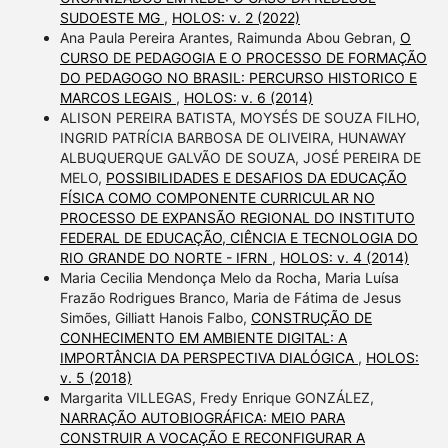
SUDOESTE MG
,
HOLOS: v. 2 (2022)
Ana Paula Pereira Arantes, Raimunda Abou Gebran,
O
CURSO DE PEDAGOGIA E O PROCESSO DE FORMAÇÃO
DO PEDAGOGO NO BRASIL: PERCURSO HISTORICO E
MARCOS LEGAIS
,
HOLOS: v. 6 (2014)
ALISON PEREIRA BATISTA, MOYSÉS DE SOUZA FILHO,
INGRID PATRÍCIA BARBOSA DE OLIVEIRA, HUNAWAY
ALBUQUERQUE GALVÃO DE SOUZA, JOSÉ PEREIRA DE
MELO,
POSSIBILIDADES E DESAFIOS DA EDUCAÇÃO
FÍSICA COMO COMPONENTE CURRICULAR NO
PROCESSO DE EXPANSÃO REGIONAL DO INSTITUTO
FEDERAL DE EDUCAÇÃO, CIÊNCIA E TECNOLOGIA DO
RIO GRANDE DO NORTE - IFRN
,
HOLOS: v. 4 (2014)
Maria Cecilia Mendonça Melo da Rocha, Maria Luísa
Frazão Rodrigues Branco, Maria de Fátima de Jesus
Simões, Gilliatt Hanois Falbo,
CONSTRUÇÃO DE
CONHECIMENTO EM AMBIENTE DIGITAL: A
IMPORTÂNCIA DA PERSPECTIVA DIALÓGICA
,
HOLOS:
v. 5 (2018)
Margarita VILLEGAS, Fredy Enrique GONZÁLEZ,
NARRAÇÃO AUTOBIOGRÁFICA: MEIO PARA
CONSTRUIR A VOCAÇÃO E RECONFIGURAR A