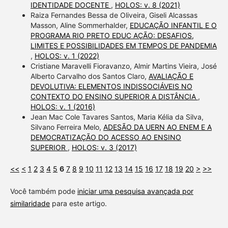
IDENTIDADE DOCENTE
,
HOLOS: v. 8 (2021)
Raiza Fernandes Bessa de Oliveira, Giseli Alcassas
Masson, Aline Sommerhalder,
EDUCAÇÃO INFANTIL E O
PROGRAMA RIO PRETO EDUC AÇÃO: DESAFIOS,
LIMITES E POSSIBILIDADES EM TEMPOS DE PANDEMIA
,
HOLOS: v. 1 (2022)
Cristiane Maravelli Fioravanzo, Almir Martins Vieira, José
Alberto Carvalho dos Santos Claro,
AVALIAÇÃO E
DEVOLUTIVA: ELEMENTOS INDISSOCIÁVEIS NO
CONTEXTO DO ENSINO SUPERIOR A DISTÂNCIA
,
HOLOS: v. 1 (2016)
Jean Mac Cole Tavares Santos, Maria Kélia da Silva,
Silvano Ferreira Melo,
ADESÃO DA UERN AO ENEM E A
DEMOCRATIZAÇÃO DO ACESSO AO ENSINO
SUPERIOR
,
HOLOS: v. 3 (2017)
<<
<
1
2
3
4
5
6
7
8
9
10
11
12
13
14
15
16
17
18
19
20
>
>>
Você também pode
iniciar uma pesquisa avançada por
similaridade
para este artigo.