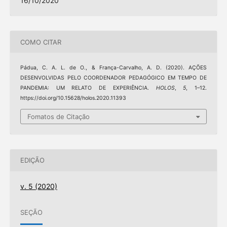
16/10/2020
COMO CITAR
Pádua, C. A. L. de O., & França-Carvalho, A. D. (2020). AÇÕES
DESENVOLVIDAS PELO COORDENADOR PEDAGÓGICO EM TEMPO DE
PANDEMIA: UM RELATO DE EXPERIÊNCIA.
HOLOS
,
5
, 1–12.
https://doi.org/10.15628/holos.2020.11393
Fomatos de Citação
EDIÇÃO
v. 5 (2020)
SEÇÃO