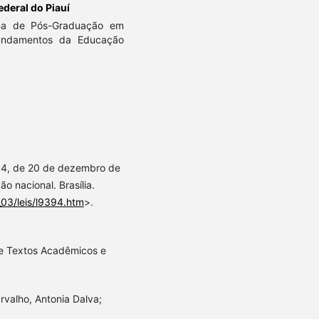
ederal do Piauí
ma de Pós-Graduação em
undamentos da Educação
.394, de 20 de dezembro de
o nacional. Brasília.
_03/leis/l9394.htm
>.
de Textos Acadêmicos e
rvalho, Antonia Dalva;