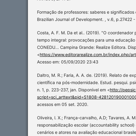
Formação de professores: saberes e significados
Brazilian Journal of Development. , v.6, p.27422 
Costa, A. F. M. Da et al.. (2019). "O coordenado
tempo integral: provocações para uma educação in
CONEDU... Campina Grande: Realize Editora. Disp
<
https://www.editorarealize.com.br/index.php/art
Acesso em: 05/09/2020 23:43
Daltro, M. R.; Faria, A. A. de. (2019). Relato de e
científica na pós-modernidade. Estud. pesqui. psico
n. 1, p. 223-237, jan. Disponível em <
http://pepsi
script=sci_arttext&pid=S1808-42812019000100
acessos em 05 set. 2020.
Oliveira, l. X.; França-carvalho, A.D; Tavares, A. M
responsabilização escolar (accountability school)
cenários e atores na avaliação educacional brasilei