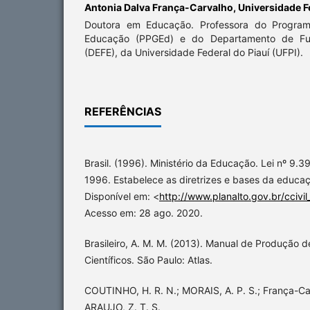
Antonia Dalva França-Carvalho,
Universidade F
Doutora em Educação. Professora do Progra
Educação (PPGEd) e do Departamento de F
(DEFE), da Universidade Federal do Piauí (UFPI).
REFERÊNCIAS
Brasil. (1996). Ministério da Educação. Lei nº 9
1996. Estabelece as diretrizes e bases da educaçã
Disponível em: <
http://www.planalto.gov.br/ccivil
Acesso em: 28 ago. 2020.
Brasileiro, A. M. M. (2013). Manual de Produção 
Científicos. São Paulo: Atlas.
COUTINHO, H. R. N.; MORAIS, A. P. S.; França-Ca
ARAUJO, Z. T. S.