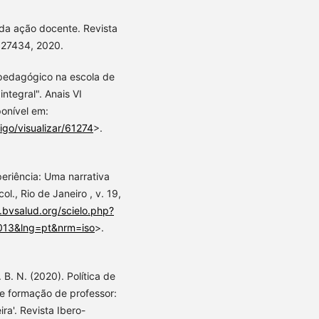
 da ação docente. Revista
- 27434, 2020.
r pedagógico na escola de
tegral". Anais VI
onível em:
igo/visualizar/61274
>.
xperiência: Uma narrativa
l., Rio de Janeiro , v. 19,
c.bvsalud.org/scielo.php?
013&lng=pt&nrm=iso
>.
. B. N. (2020). Política de
 e formação de professor:
ra'. Revista Ibero-