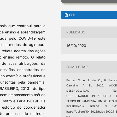
PDF
ais que contribui para a
 de ensino e aprendizagem
PUBLICADO
ada pelo COVID-19 este
o seus modos de agir para
16/10/2020
o reflete acerca das ações
 ensino remoto. O relato
 de suas atribuições, da
COMO CITAR
desafios encontrados no
 exercício profissional e
Pádua, C. A. L. de O., & França
unscritas pela pandemia.
Carvalho, A. D. (2020). AÇÕE
RASILEIRO, 2013), do tipo
DESENVOLVIDAS PEL
0), com embasamento teórico
COORDENADOR PEDAGÓGICO E
Daltro e Faria (2019). Os
TEMPO DE PANDEMIA: UM RELATO D
EXPERIÊNCIA.
HOLOS
,
5
, 1–12
o esforço do coordenador
https://doi.org/10.15628/holos.2020.11
do processo de ensino e
93