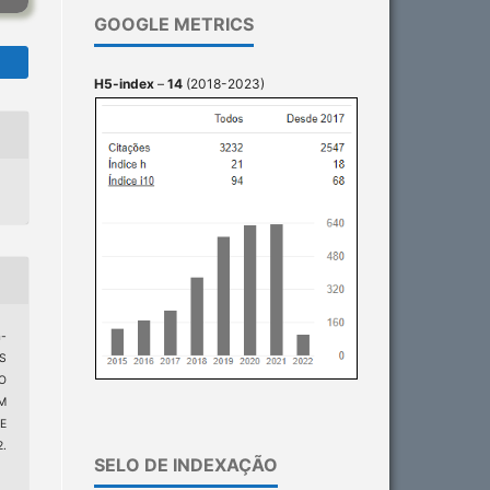
GOOGLE METRICS
H5-index
–
14
(2018-2023)
-
S
O
M
E
.
SELO DE INDEXAÇÃO
3