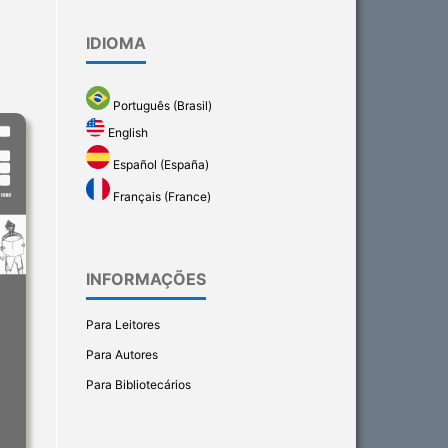
IDIOMA
Português (Brasil)
English
Español (España)
Français (France)
INFORMAÇÕES
Para Leitores
Para Autores
Para Bibliotecários