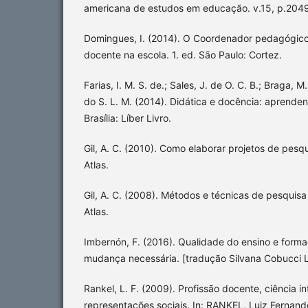
americana de estudos em educação. v.15, p.2049
Domingues, I. (2014). O Coordenador pedagógico
docente na escola. 1. ed. São Paulo: Cortez.
Farias, I. M. S. de.; Sales, J. de O. C. B.; Braga, M
do S. L. M. (2014). Didática e docência: aprenden
Brasília: Líber Livro.
Gil, A. C. (2010). Como elaborar projetos de pesqu
Atlas.
Gil, A. C. (2008). Métodos e técnicas de pesquisa 
Atlas.
Imbernón, F. (2016). Qualidade do ensino e form
mudança necessária. [tradução Silvana Cobucci Le
Rankel, L. F. (2009). Profissão docente, ciência int
representações sociais. In: RANKEL, Luiz Ferna