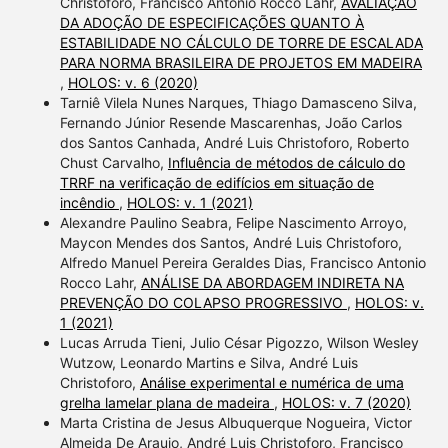
Christoforo, Francisco Antonio Rocco Lahr,
AVALIAÇÃO
DA ADOÇÃO DE ESPECIFICAÇÕES QUANTO À
ESTABILIDADE NO CÁLCULO DE TORRE DE ESCALADA
PARA NORMA BRASILEIRA DE PROJETOS EM MADEIRA
,
HOLOS: v. 6 (2020)
Tarniê Vilela Nunes Narques, Thiago Damasceno Silva,
Fernando Júnior Resende Mascarenhas, João Carlos
dos Santos Canhada, André Luis Christoforo, Roberto
Chust Carvalho,
Influência de métodos de cálculo do
TRRF na verificação de edifícios em situação de
incêndio
,
HOLOS: v. 1 (2021)
Alexandre Paulino Seabra, Felipe Nascimento Arroyo,
Maycon Mendes dos Santos, André Luis Christoforo,
Alfredo Manuel Pereira Geraldes Dias, Francisco Antonio
Rocco Lahr,
ANÁLISE DA ABORDAGEM INDIRETA NA
PREVENÇÃO DO COLAPSO PROGRESSIVO
,
HOLOS: v.
1 (2021)
Lucas Arruda Tieni, Julio César Pigozzo, Wilson Wesley
Wutzow, Leonardo Martins e Silva, André Luis
Christoforo,
Análise experimental e numérica de uma
grelha lamelar plana de madeira
,
HOLOS: v. 7 (2020)
Marta Cristina de Jesus Albuquerque Nogueira, Victor
Almeida De Araujo, André Luis Christoforo, Francisco