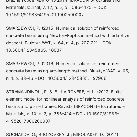
Materials Journal, v. 12, n. 5, p. 1086-1125. – DOI:
10.1590/S1983-41952019000500007
SMARZEWKSI, P. (2015) Numerical solution of reinforced
concrete beam using Newton-Raphson method with adaptive
descent. Biuletyn WAT, v. 64, n. 4, p. 207-221 – DOI:
10.5604/12345865.1186371
SMARZEWKSI, P. (2016) Numerical solution of reinforced
concrete beam using arc-length method. Biuletyn WAT, v. 65,
n. 1, p. 33-46 – DOI: 10.5604/12345865.1197966
STRAMANDINOLI, R. S. B.; LA ROVERE, H. L. (2017) Finite
element model for nonlinear analysis of reinforced concrete
beams and plane frames. Revista IBRACON de Estruturas e
Materiais, v. 10, n. 2, p. 386-414 – DOI: 10.1590/S1983-
41952017000200007
SUCHARDA, O.; BROZOVSKY, J.; MIKOLASEK, D. (2014)