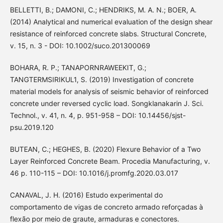
BELLETTI, B.; DAMONI, C.; HENDRIKS, M. A. N.; BOER, A.
(2014) Analytical and numerical evaluation of the design shear
resistance of reinforced concrete slabs. Structural Concrete,
v. 15, n. 3 - DOI: 10.1002/suco.201300069
BOHARA, R. P.; TANAPORNRAWEEKIT, G.;
TANGTERMSIRIKUL1, S. (2019) Investigation of concrete
material models for analysis of seismic behavior of reinforced
concrete under reversed cyclic load. Songklanakarin J. Sci.
Technol., v. 41, n. 4, p. 951-958 – DOI: 10.14456/sjst-
psu.2019.120
BUTEAN, C.; HEGHES, B. (2020) Flexure Behavior of a Two
Layer Reinforced Concrete Beam. Procedia Manufacturing, v.
46 p. 110-115 – DOI: 10.1016/j.promfg.2020.03.017
CANAVAL, J. H. (2016) Estudo experimental do
comportamento de vigas de concreto armado reforçadas à
flexão por meio de graute, armaduras e conectores.