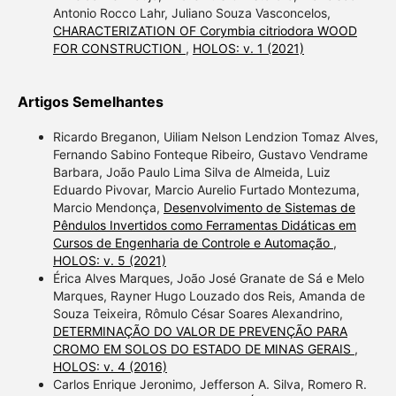
Antonio Rocco Lahr, Juliano Souza Vasconcelos,
CHARACTERIZATION OF Corymbia citriodora WOOD
FOR CONSTRUCTION
,
HOLOS: v. 1 (2021)
Artigos Semelhantes
Ricardo Breganon, Uiliam Nelson Lendzion Tomaz Alves,
Fernando Sabino Fonteque Ribeiro, Gustavo Vendrame
Barbara, João Paulo Lima Silva de Almeida, Luiz
Eduardo Pivovar, Marcio Aurelio Furtado Montezuma,
Marcio Mendonça,
Desenvolvimento de Sistemas de
Pêndulos Invertidos como Ferramentas Didáticas em
Cursos de Engenharia de Controle e Automação
,
HOLOS: v. 5 (2021)
Érica Alves Marques, João José Granate de Sá e Melo
Marques, Rayner Hugo Louzado dos Reis, Amanda de
Souza Teixeira, Rômulo César Soares Alexandrino,
DETERMINAÇÃO DO VALOR DE PREVENÇÃO PARA
CROMO EM SOLOS DO ESTADO DE MINAS GERAIS
,
HOLOS: v. 4 (2016)
Carlos Enrique Jeronimo, Jefferson A. Silva, Romero R.