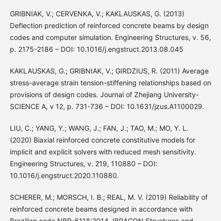
GRIBNIAK, V.; CERVENKA, V.; KAKLAUSKAS, G. (2013)
Deflection prediction of reinforced concrete beams by design
codes and computer simulation. Engineering Structures, v. 56,
p. 2175-2186 – DOI: 10.1016/j.engstruct.2013.08.045
KAKLAUSKAS, G.; GRIBNIAK, V.; GIRDZIUS, R. (2011) Average
stress-average strain tension-stiffening relationships based on
provisions of design codes. Journal of Zhejiang University-
SCIENCE A, v 12, p. 731-736 – DOI: 10.1631/jzus.A1100029.
LIU, C.; YANG, Y.; WANG, J.; FAN, J.; TAO, M.; MO, Y. L.
(2020) Biaxial reinforced concrete constitutive models for
implicit and explicit solvers with reduced mesh sensitivity.
Engineering Structures, v. 219, 110880 – DOI:
10.1016/j.engstruct.2020.110880.
SCHERER, M.; MORSCH, I. B.; REAL, M. V. (2019) Reliability of
reinforced concrete beams designed in accordance with
Brazilian code NBR-6118:2014. IBRACON Structures and