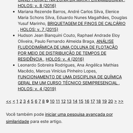
HOLOS: v. 8 (2016)
Mariana Rezende Barros, André Carlos Silva, Elenice
Maria Schons Silva, Eduardo Nunes Magalhães, Douglas
Yusuf Marinho,
BRIQUETAGEM DE FINOS DE CALCÁRIO
,
HOLOS: v. 7 (2015)
Hudson Jean Bianquini Couto, Raphael Andrade Eloy
Oliveira, Paulo Fernando Almeida Braga,
ANÁLISE
FLUDODIMÂMICA DE UMA COLUNA DE FLOTAÇÃO
POR MEIO DE DISTRIBUIÇÃO DE TEMPOS DE
RESIDÊNCIA
,
HOLOS: v. 4 (2016)
Leonardo Sobreira Rodrigues, Ana Angélica Mathias
Macêdo, Marcus Vinícius Pinheiro Lopes,
FUNCIONAMENTO DE UMA DISCIPLINA DE QUÍMICA
GERAL EM UM CURSO TÉCNICO SEMIPRESENCIAL
,
HOLOS: v. 4 (2019)
<<
<
1
2
3
4
5
6
7
8
9
10
11
12
13
14
15
16
17
18
19
20
>
>>
Você também pode
iniciar uma pesquisa avançada por
similaridade
para este artigo.