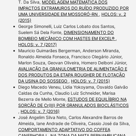
T. Da Silva,
MODELAGEM MATEMÁTICA DOS
IMPACTOS EXTRAMUROS DO RUÍDO PRODUZIDO POR
UMA UNIVERSIDADE EM MOSSORÓ-RN
,
HOLOS: v. 2
(2015)
George Simonelli, Luiz Carlos Lobato dos Santos,
Suelem Sá Dela Fonte,
DIMENSIONAMENTO DO
BOMBEIO MECÂNICO COM HASTES EM EXCEL®
,
HOLOS: v. 7 (2017)
Mauricio Guimarães Bergerman, Anderson Miranda,
Ronaldo Almeida Fonseca, Francisco Olegário Júnior,
Marlon Souza, Geovan Oliveira, Homero Delboni Júnior,
AVALIAÇÃO DA GRANULOMETRIA DE ALIMENTAÇÃO E
DOS PRODUTOS DA ETAPA ROUGHER DE FLOTAÇÃO
DA USINA DO SOSSEGO
,
HOLOS: v. 7 (2015)
Diego Macedo Veneu, Lidia Yokoyama, Osvaldo Galvão
Caldas da Cunha, Claudio Luiz Schneider, Marisa
Bezerra de Mello Monte,
ESTUDOS DE EQUILÍBRIO NA
SORÇÃO DE Cr(III) POR GRANULADOS BIOCLÁSTICOS
,
HOLOS: v. 7 (2016)
José Angelim Silva Neto, Carlos Alexandre Barros de
Almeida, Iane Andrade de Oliveira, Cassio José da Silva,
COMPORTAMENTO ADAPTATIVO DO COFFEA
CANEPHORA L. NA ZONA DA MATA PERNAMBUCANA
,