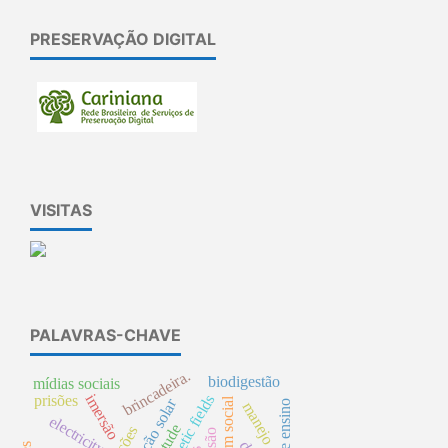
PRESERVAÇÃO DIGITAL
VISITAS
PALAVRAS-CHAVE
brincadeira.
biodigestão
mídias sociais
imersão
prisões
magnetic fields
crm social
radiação solar
manejo
electricity