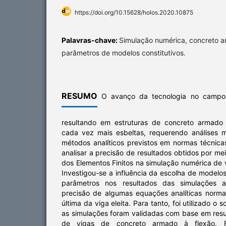
https://doi.org/10.15628/holos.2020.10875
Palavras-chave:
Simulação numérica, concreto ar
parâmetros de modelos constitutivos.
RESUMO
O avanço da tecnologia no campo 
resultando em estruturas de concreto armado 
cada vez mais esbeltas, requerendo análises 
métodos analíticos previstos em normas técnica
analisar a precisão de resultados obtidos por m
dos Elementos Finitos na simulação numérica de
Investigou-se a influência da escolha de modelos
parâmetros nos resultados das simulações 
precisão de algumas equações analíticas norma
última da viga eleita. Para tanto, foi utilizado o
as simulações foram validadas com base em resu
de vigas de concreto armado à flexão. F