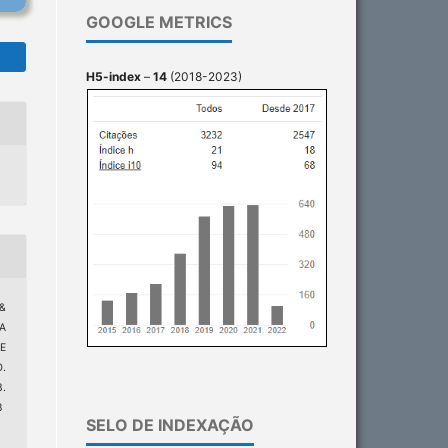
GOOGLE METRICS
H5-index
–
14
(2018-2023)
 &
IA
E
.
.
8
SELO DE INDEXAÇÃO