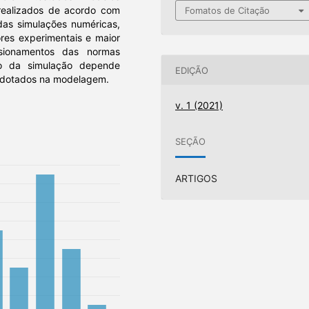
s realizados de acordo com
Fomatos de Citação
s das simulações numéricas,
res experimentais e maior
ionamentos das normas
ão da simulação depende
EDIÇÃO
 adotados na modelagem.
v. 1 (2021)
SEÇÃO
ARTIGOS