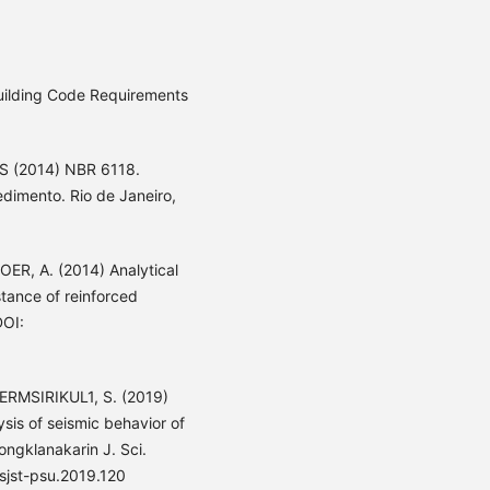
lding Code Requirements
 (2014) NBR 6118.
dimento. Rio de Janeiro,
ER, A. (2014) Analytical
stance of reinforced
DOI:
RMSIRIKUL1, S. (2019)
ysis of seismic behavior of
ongklanakarin J. Sci.
/sjst-psu.2019.120