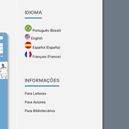
IDIOMA
Português (Brasil)
English
Español (España)
Français (France)
INFORMAÇÕES
Para Leitores
Para Autores
Para Bibliotecários