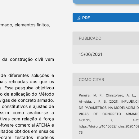
PDF
mado, elementos finitos,
PUBLICADO
15/06/2021
da construção civil vem
de diferentes soluções e
COMO CITAR
mais refinadas dos que os
s. Essa pesquisa objetivou
eio de aplicação do Método
Pereira, M. F., Christoforo, A. L.,
 vigas de concreto armado.
Almeida, J. P. B. (2021). INFLUÊNC
 constitutivos e ajustes de
DE PARÂMETROS NA MODELAGEM D
assim como avaliou-se a
VIGAS DE CONCRETO ARMADO
tivas com relação à força
HOLOS
,
1
, 1–23
 software comercial ATENA e
https://doi.org/10.15628/holos.2020.10
ltados obtidos em ensaios
75
oram testados modelos