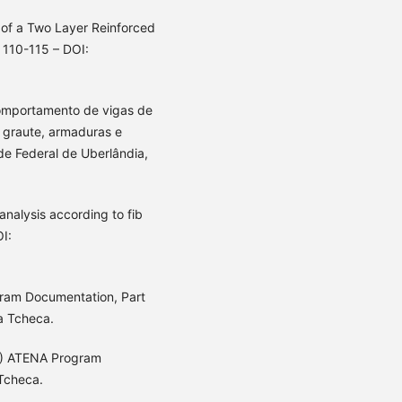
of a Two Layer Reinforced
 110-115 – DOI:
omportamento de vigas de
 graute, armaduras e
de Federal de Uberlândia,
analysis according to fib
I:
ram Documentation, Part
a Tcheca.
8) ATENA Program
 Tcheca.