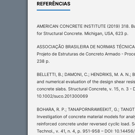
REFERÊNCIAS
AMERICAN CONCRETE INSTITUTE (2019) 318. Bui
for Structural Concrete. Michigan, USA, 623 p.
ASSOCIAÇÃO BRASILEIRA DE NORMAS TÉCNICAS
Projeto de Estruturas de Concreto Armado - Proce
238 p.
BELLETTI, B.; DAMONI, C.; HENDRIKS, M. A. N.; BO
and numerical evaluation of the design shear resi
concrete slabs. Structural Concrete, v. 15, n. 3 - 
10.1002/suco.201300069
BOHARA, R. P.; TANAPORNRAWEEKIT, G.; TANGTE
Investigation of concrete material models for anal
reinforced concrete under reversed cyclic load. S
Technol., v. 41, n. 4, p. 951-958 – DOI: 10.14456