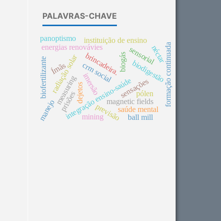
PALAVRAS-CHAVE
panoptismo
instituição de ensino
formação continuada
energias renovávies
néctar
sensorial
brincadeira.
biogás
radiação solar
biofertilizante
biodigestão
Ímãs
crm social
imersão
measuring
integração ensino-saúde
sensações
dejetos
pólen
prisões
magnetic fields
manejo
previsão
saúde mental
mining
ball mill