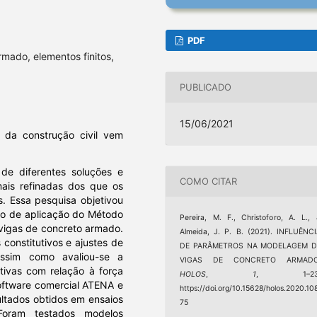
PDF
mado, elementos finitos,
PUBLICADO
15/06/2021
da construção civil vem
de diferentes soluções e
COMO CITAR
mais refinadas dos que os
s. Essa pesquisa objetivou
eio de aplicação do Método
Pereira, M. F., Christoforo, A. L.,
 vigas de concreto armado.
Almeida, J. P. B. (2021). INFLUÊNC
 constitutivos e ajustes de
DE PARÂMETROS NA MODELAGEM D
assim como avaliou-se a
VIGAS DE CONCRETO ARMADO
tivas com relação à força
HOLOS
,
1
, 1–23
 software comercial ATENA e
https://doi.org/10.15628/holos.2020.10
ltados obtidos em ensaios
75
oram testados modelos