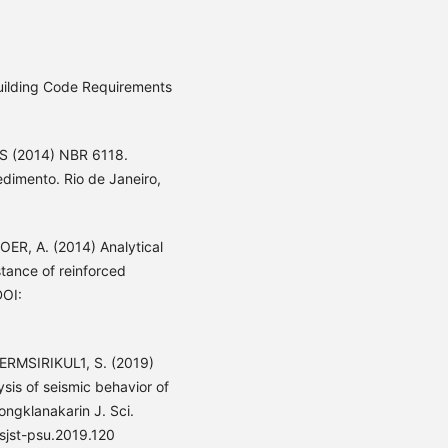
lding Code Requirements
 (2014) NBR 6118.
dimento. Rio de Janeiro,
ER, A. (2014) Analytical
stance of reinforced
DOI:
RMSIRIKUL1, S. (2019)
ysis of seismic behavior of
ongklanakarin J. Sci.
/sjst-psu.2019.120