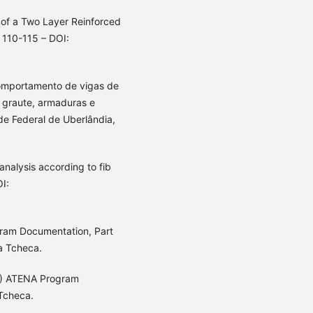
of a Two Layer Reinforced
 110-115 – DOI:
omportamento de vigas de
 graute, armaduras e
de Federal de Uberlândia,
analysis according to fib
I:
ram Documentation, Part
a Tcheca.
8) ATENA Program
 Tcheca.