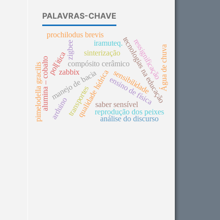
PALAVRAS-CHAVE
prochilodus brevis
tecnologias na educação
ressignificação
iramuteq.
zigbee
Água de chuva
sinterização
pol[itica
alumina – cobalto
compósito cerâmico
pimelodella gracilis
zabbix
sensibilidade
qualidade hídrica
manejo de bacia
ensino de física
transportes
arduino
saber sensível
reprodução dos peixes
análise do discurso