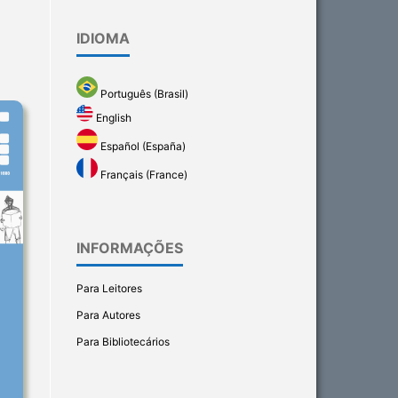
IDIOMA
Português (Brasil)
English
Español (España)
Français (France)
INFORMAÇÕES
Para Leitores
Para Autores
Para Bibliotecários