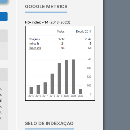
GOOGLE METRICS
H5-index
–
14
(2018-2023)
 &
IA
E
.
.
8
SELO DE INDEXAÇÃO