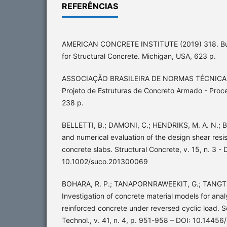
REFERÊNCIAS
AMERICAN CONCRETE INSTITUTE (2019) 318. Bui
for Structural Concrete. Michigan, USA, 623 p.
ASSOCIAÇÃO BRASILEIRA DE NORMAS TÉCNICAS
Projeto de Estruturas de Concreto Armado - Proce
238 p.
BELLETTI, B.; DAMONI, C.; HENDRIKS, M. A. N.; BO
and numerical evaluation of the design shear resi
concrete slabs. Structural Concrete, v. 15, n. 3 - 
10.1002/suco.201300069
BOHARA, R. P.; TANAPORNRAWEEKIT, G.; TANGTE
Investigation of concrete material models for anal
reinforced concrete under reversed cyclic load. S
Technol., v. 41, n. 4, p. 951-958 – DOI: 10.14456