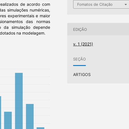
s realizados de acordo com
Fomatos de Citação
s das simulações numéricas,
res experimentais e maior
ionamentos das normas
ão da simulação depende
EDIÇÃO
 adotados na modelagem.
v. 1 (2021)
SEÇÃO
ARTIGOS