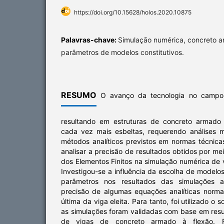
https://doi.org/10.15628/holos.2020.10875
Palavras-chave:
Simulação numérica, concreto ar
parâmetros de modelos constitutivos.
RESUMO
O avanço da tecnologia no campo 
resultando em estruturas de concreto armado 
cada vez mais esbeltas, requerendo análises 
métodos analíticos previstos em normas técnica
analisar a precisão de resultados obtidos por m
dos Elementos Finitos na simulação numérica de
Investigou-se a influência da escolha de modelos
parâmetros nos resultados das simulações 
precisão de algumas equações analíticas norma
última da viga eleita. Para tanto, foi utilizado o
as simulações foram validadas com base em resu
de vigas de concreto armado à flexão. F