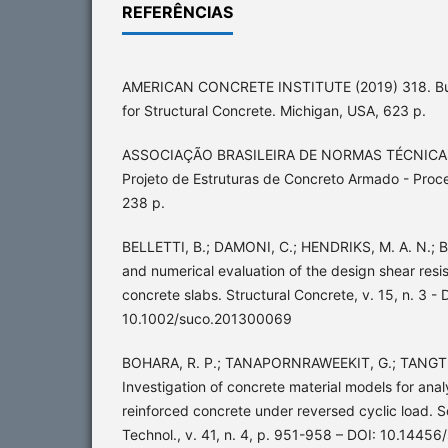
REFERÊNCIAS
AMERICAN CONCRETE INSTITUTE (2019) 318. Bui
for Structural Concrete. Michigan, USA, 623 p.
ASSOCIAÇÃO BRASILEIRA DE NORMAS TÉCNICAS
Projeto de Estruturas de Concreto Armado - Proce
238 p.
BELLETTI, B.; DAMONI, C.; HENDRIKS, M. A. N.; BO
and numerical evaluation of the design shear resi
concrete slabs. Structural Concrete, v. 15, n. 3 - 
10.1002/suco.201300069
BOHARA, R. P.; TANAPORNRAWEEKIT, G.; TANGTE
Investigation of concrete material models for anal
reinforced concrete under reversed cyclic load. S
Technol., v. 41, n. 4, p. 951-958 – DOI: 10.14456