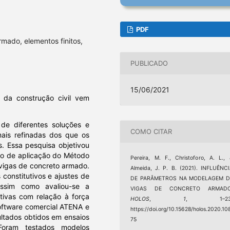
PDF
mado, elementos finitos,
PUBLICADO
15/06/2021
da construção civil vem
de diferentes soluções e
COMO CITAR
mais refinadas dos que os
s. Essa pesquisa objetivou
eio de aplicação do Método
Pereira, M. F., Christoforo, A. L.,
 vigas de concreto armado.
Almeida, J. P. B. (2021). INFLUÊNC
 constitutivos e ajustes de
DE PARÂMETROS NA MODELAGEM D
assim como avaliou-se a
VIGAS DE CONCRETO ARMADO
tivas com relação à força
HOLOS
,
1
, 1–23
 software comercial ATENA e
https://doi.org/10.15628/holos.2020.10
ltados obtidos em ensaios
75
oram testados modelos