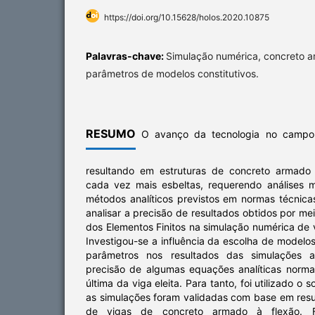
https://doi.org/10.15628/holos.2020.10875
Palavras-chave:
Simulação numérica, concreto ar
parâmetros de modelos constitutivos.
RESUMO
O avanço da tecnologia no campo 
resultando em estruturas de concreto armado 
cada vez mais esbeltas, requerendo análises 
métodos analíticos previstos em normas técnica
analisar a precisão de resultados obtidos por m
dos Elementos Finitos na simulação numérica de
Investigou-se a influência da escolha de modelos
parâmetros nos resultados das simulações 
precisão de algumas equações analíticas norma
última da viga eleita. Para tanto, foi utilizado o
as simulações foram validadas com base em resu
de vigas de concreto armado à flexão. F