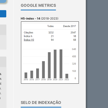
GOOGLE METRICS
H5-index
–
14
(2018-2023)
 &
IA
E
.
.
8
SELO DE INDEXAÇÃO