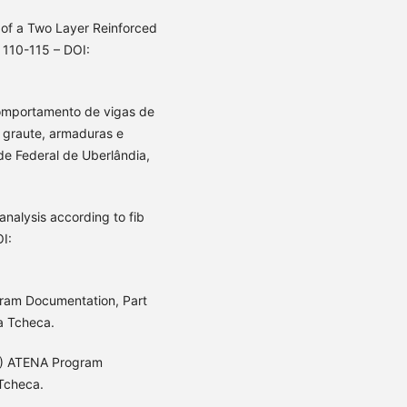
of a Two Layer Reinforced
 110-115 – DOI:
omportamento de vigas de
 graute, armaduras e
de Federal de Uberlândia,
analysis according to fib
I:
ram Documentation, Part
a Tcheca.
8) ATENA Program
 Tcheca.