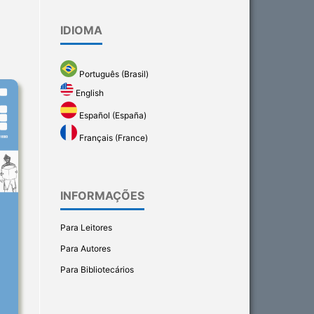
IDIOMA
Português (Brasil)
English
Español (España)
Français (France)
INFORMAÇÕES
Para Leitores
Para Autores
Para Bibliotecários