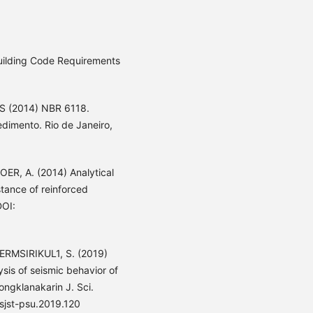
lding Code Requirements
 (2014) NBR 6118.
dimento. Rio de Janeiro,
ER, A. (2014) Analytical
stance of reinforced
DOI:
RMSIRIKUL1, S. (2019)
ysis of seismic behavior of
ongklanakarin J. Sci.
/sjst-psu.2019.120