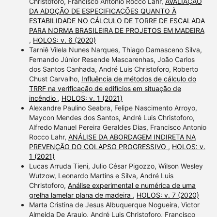
Christoforo, Francisco Antonio Rocco Lahr,
AVALIAÇÃO
DA ADOÇÃO DE ESPECIFICAÇÕES QUANTO À
ESTABILIDADE NO CÁLCULO DE TORRE DE ESCALADA
PARA NORMA BRASILEIRA DE PROJETOS EM MADEIRA
,
HOLOS: v. 6 (2020)
Tarniê Vilela Nunes Narques, Thiago Damasceno Silva,
Fernando Júnior Resende Mascarenhas, João Carlos
dos Santos Canhada, André Luis Christoforo, Roberto
Chust Carvalho,
Influência de métodos de cálculo do
TRRF na verificação de edifícios em situação de
incêndio
,
HOLOS: v. 1 (2021)
Alexandre Paulino Seabra, Felipe Nascimento Arroyo,
Maycon Mendes dos Santos, André Luis Christoforo,
Alfredo Manuel Pereira Geraldes Dias, Francisco Antonio
Rocco Lahr,
ANÁLISE DA ABORDAGEM INDIRETA NA
PREVENÇÃO DO COLAPSO PROGRESSIVO
,
HOLOS: v.
1 (2021)
Lucas Arruda Tieni, Julio César Pigozzo, Wilson Wesley
Wutzow, Leonardo Martins e Silva, André Luis
Christoforo,
Análise experimental e numérica de uma
grelha lamelar plana de madeira
,
HOLOS: v. 7 (2020)
Marta Cristina de Jesus Albuquerque Nogueira, Victor
Almeida De Araujo, André Luis Christoforo, Francisco