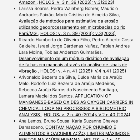
Amazon
,
HOLOS: v. 3 n. 39 (2023): v.3(2023)
Larissa Soares, Pedro Wainberg Bohrer, Mauricio
Andrades Paixão, Maria Cristina de Almeida Silva,
Avaliação de métodos para estimativa da erosão
utilizando geoprocessamento em microbacias do rio
Pará/MG
,
HOLOS: v. 3 n. 39 (2023): v.3(2023)
Ricardo Humberto de Oliveira Filho, Pedro Alberto Costa
Caldeira, Israel Jorge Cárdenas Nuñez, Fabian Andres
Lara Molina, Tobias Anderson Guimarães,
Desenvolvimento de um módulo didático de avaliação
de falhas em mancais através da análise de sinais de
vibração
,
HOLOS: v. 4 n. 41 (2025): V.4 n.41 (2025)
Arivonaldo Bezerra da Silva, Dulce Maria de Araújo
Melo, Rodolfo Luiz Bezerra de Araújo Medeiros,
Rebecca Araújo Barros do Nascimento Santiago,
Lamara Maciel dos Santos,
APPLICATION OF
MANGANESE-BASED OXIDES AS OXYGEN CARRIERS IN
CHEMICAL LOOPING PROCESSES: A BIBLIOMETRIC
ANALYSIS
,
HOLOS: v. 2 n. 40 (2024): V.2 n.40 (2024)
Ana Lemos, Bruno Sousa, Karla Suzanne Chaves
Damasceno,
CONTAMINAÇÃO POR CHUMBO E
ALIMENTOS: BIOACUMULAÇÃO, LIMITES MÁXIMOS E
EFEITOS NA SAÚDE HUMANA
,
HOLOS: v. 1 n. 40