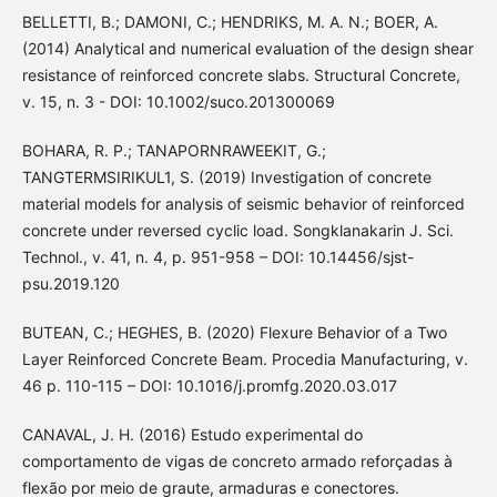
BELLETTI, B.; DAMONI, C.; HENDRIKS, M. A. N.; BOER, A.
(2014) Analytical and numerical evaluation of the design shear
resistance of reinforced concrete slabs. Structural Concrete,
v. 15, n. 3 - DOI: 10.1002/suco.201300069
BOHARA, R. P.; TANAPORNRAWEEKIT, G.;
TANGTERMSIRIKUL1, S. (2019) Investigation of concrete
material models for analysis of seismic behavior of reinforced
concrete under reversed cyclic load. Songklanakarin J. Sci.
Technol., v. 41, n. 4, p. 951-958 – DOI: 10.14456/sjst-
psu.2019.120
BUTEAN, C.; HEGHES, B. (2020) Flexure Behavior of a Two
Layer Reinforced Concrete Beam. Procedia Manufacturing, v.
46 p. 110-115 – DOI: 10.1016/j.promfg.2020.03.017
CANAVAL, J. H. (2016) Estudo experimental do
comportamento de vigas de concreto armado reforçadas à
flexão por meio de graute, armaduras e conectores.