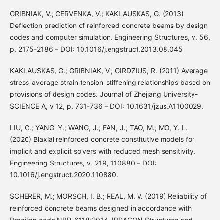
GRIBNIAK, V.; CERVENKA, V.; KAKLAUSKAS, G. (2013)
Deflection prediction of reinforced concrete beams by design
codes and computer simulation. Engineering Structures, v. 56,
p. 2175-2186 – DOI: 10.1016/j.engstruct.2013.08.045
KAKLAUSKAS, G.; GRIBNIAK, V.; GIRDZIUS, R. (2011) Average
stress-average strain tension-stiffening relationships based on
provisions of design codes. Journal of Zhejiang University-
SCIENCE A, v 12, p. 731-736 – DOI: 10.1631/jzus.A1100029.
LIU, C.; YANG, Y.; WANG, J.; FAN, J.; TAO, M.; MO, Y. L.
(2020) Biaxial reinforced concrete constitutive models for
implicit and explicit solvers with reduced mesh sensitivity.
Engineering Structures, v. 219, 110880 – DOI:
10.1016/j.engstruct.2020.110880.
SCHERER, M.; MORSCH, I. B.; REAL, M. V. (2019) Reliability of
reinforced concrete beams designed in accordance with
Brazilian code NBR-6118:2014. IBRACON Structures and