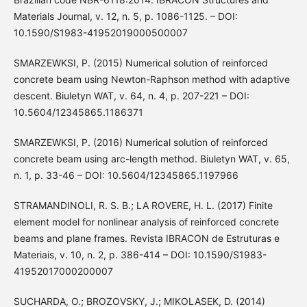
Materials Journal, v. 12, n. 5, p. 1086-1125. – DOI:
10.1590/S1983-41952019000500007
SMARZEWKSI, P. (2015) Numerical solution of reinforced
concrete beam using Newton-Raphson method with adaptive
descent. Biuletyn WAT, v. 64, n. 4, p. 207-221 – DOI:
10.5604/12345865.1186371
SMARZEWKSI, P. (2016) Numerical solution of reinforced
concrete beam using arc-length method. Biuletyn WAT, v. 65,
n. 1, p. 33-46 – DOI: 10.5604/12345865.1197966
STRAMANDINOLI, R. S. B.; LA ROVERE, H. L. (2017) Finite
element model for nonlinear analysis of reinforced concrete
beams and plane frames. Revista IBRACON de Estruturas e
Materiais, v. 10, n. 2, p. 386-414 – DOI: 10.1590/S1983-
41952017000200007
SUCHARDA, O.; BROZOVSKY, J.; MIKOLASEK, D. (2014)