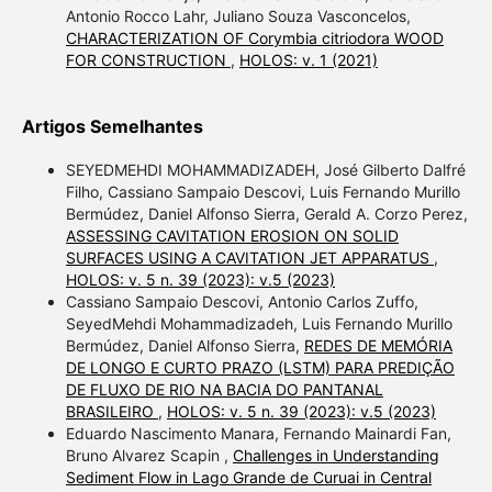
Antonio Rocco Lahr, Juliano Souza Vasconcelos,
CHARACTERIZATION OF Corymbia citriodora WOOD
FOR CONSTRUCTION
,
HOLOS: v. 1 (2021)
Artigos Semelhantes
SEYEDMEHDI MOHAMMADIZADEH, José Gilberto Dalfré
Filho, Cassiano Sampaio Descovi, Luis Fernando Murillo
Bermúdez, Daniel Alfonso Sierra, Gerald A. Corzo Perez,
ASSESSING CAVITATION EROSION ON SOLID
SURFACES USING A CAVITATION JET APPARATUS
,
HOLOS: v. 5 n. 39 (2023): v.5 (2023)
Cassiano Sampaio Descovi, Antonio Carlos Zuffo,
SeyedMehdi Mohammadizadeh, Luis Fernando Murillo
Bermúdez, Daniel Alfonso Sierra,
REDES DE MEMÓRIA
DE LONGO E CURTO PRAZO (LSTM) PARA PREDIÇÃO
DE FLUXO DE RIO NA BACIA DO PANTANAL
BRASILEIRO
,
HOLOS: v. 5 n. 39 (2023): v.5 (2023)
Eduardo Nascimento Manara, Fernando Mainardi Fan,
Bruno Alvarez Scapin ,
Challenges in Understanding
Sediment Flow in Lago Grande de Curuai in Central