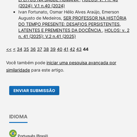
(2024): V.1 n.40 (2024)
Ivan Fortunato, Osmar Hélio Alves Araújo, Emerson
Augusto de Medeiros,
SER PROFESSOR NA HISTÓRIA
DO TEMPO PRESENTE: DESAFIOS PERSISTENTES,
LATENTES E PREMENTES DA DOCÊNCIA
,
HOLOS: v. 2
n. 41 (2025): V.2 n.41 (2025)
<<
<
34
35
36
37
38
39
40
41
42
43
44
Você também pode
iniciar uma pesquisa avançada por
similaridade
para este artigo.
ENVIAR SUBMISSÃO
IDIOMA
Português (Brasil)