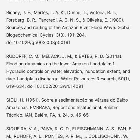
Richey, J. E., Mertes, L. A. K., Dunne, T., Victoria, R. L.,
Forsberg, B. R., Tancredi, A. C. N. S., & Oliveira, E. (1989).
Sources and routing of the Amazon River Flood Wave. Global
Biogeochemical Cycles, 3(3), 191–204.
doi:10.1029/gb003i003p00191
RUDORFF, C. M., MELACK, J. M., & BATES, P. D. (2014a).
Flooding dynamics on the lower Amazon floodplain: 1.
Hydraulic controls on water elevation, inundation extent, and
river-floodplain discharge. Water Resources Research, 50(1),
619–634. doi:10.1002/2013wr014091
SIOLI, H. (1951). Sobre a sedimentação na várzea do Baixo
Amazonas. EMBRAPA, Repositório Institucional. Boletim
Técnico. IAN, Belém, PA, n. 24, p. 45-65
SIQUEIRA, V. A., PAIVA, R. C. D., FLEISCHMANN, A. S., FAN, F.
M., RUHOFF, A. L., PONTES, P. R. M., … COLLISCHONN, W.