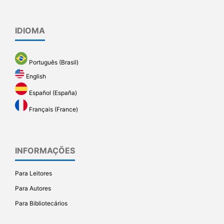
IDIOMA
Português (Brasil)
English
Español (España)
Français (France)
INFORMAÇÕES
Para Leitores
Para Autores
Para Bibliotecários