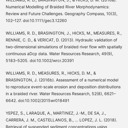
Numerical Modelling of Braided River Morphodynamics:
Review and Future Challenges. Geography Compass, 10(3),
102–127. doi:10.1111/gec3.12260
WILLIAMS, R. D., BRASINGTON, J., HICKS, M., MEASURES, R.,
RENNIE, C. D., & VERICAT, D. (2013). Hydraulic validation of
two-dimensional simulations of braided river flow with spatially
continuous aDcp data. Water Resources Research, 49(9),
5183–5205. doi:10.1002/wrcr.20391
WILLIAMS, R. D., MEASURES, R., HICKS, D. M., &
BRASINGTON, J. (2016b). Assessment of a numerical model
to reproduce event-scale erosion and deposition distributions
in a braided river. Water Resources Research, 52(8), 6621–
6642. doi:10.1002/2015wr018491
YEPEZ, S., LARAQUE, A., MARTINEZ, J.-M., DE SA, J.,
CARRERA, J. M., CASTELLANOS, B., … LOPEZ, J. L. (2018).
Retrieval of suspended sediment concentrations using