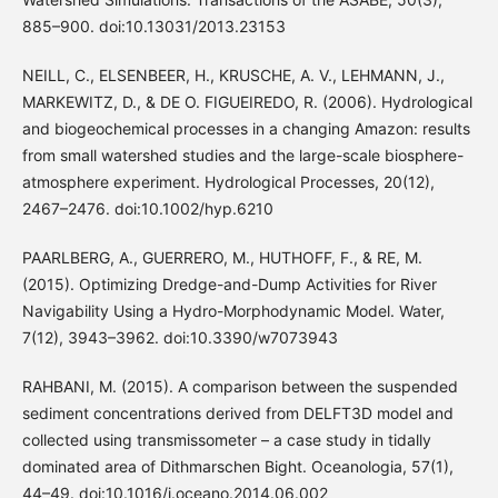
885–900. doi:10.13031/2013.23153
NEILL, C., ELSENBEER, H., KRUSCHE, A. V., LEHMANN, J.,
MARKEWITZ, D., & DE O. FIGUEIREDO, R. (2006). Hydrological
and biogeochemical processes in a changing Amazon: results
from small watershed studies and the large-scale biosphere-
atmosphere experiment. Hydrological Processes, 20(12),
2467–2476. doi:10.1002/hyp.6210
PAARLBERG, A., GUERRERO, M., HUTHOFF, F., & RE, M.
(2015). Optimizing Dredge-and-Dump Activities for River
Navigability Using a Hydro-Morphodynamic Model. Water,
7(12), 3943–3962. doi:10.3390/w7073943
RAHBANI, M. (2015). A comparison between the suspended
sediment concentrations derived from DELFT3D model and
collected using transmissometer – a case study in tidally
dominated area of Dithmarschen Bight. Oceanologia, 57(1),
44–49. doi:10.1016/j.oceano.2014.06.002