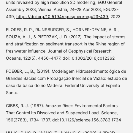
units revealed by high resolution 2D modelling, EGU General
Assembly 2023, Vienna, Austria, 24–28 Apr 2023, EGU23-
439,
https://doi.org/10.5194/egusphere-egu23-439
, 2023
FLORES, R. P., RIJNSBURGER, S., HORNER-DEVINE, A. R.,
SOUZA, A. J., & PIETRZAK, J. D. (2017). The impact of storms
and stratification on sediment transport in the Rhine region of
freshwater influence. Journal of Geophysical Research:
Oceans, 122(5), 4456–4477. doi:10.1002/2016jc012362
FÖEGER, L., B., (2019). Modelagem Hidrossedimentológica de
Grandes Bacias com Propagação Inercial de Vazão: estudo de
caso da baica do rio Madeira. Federal University of Espirito
Santo.
GIBBS, R. J. (1967). Amazon River: Environmental Factors
That Control Its Dissolved and Suspended Load. Science,
156(3783), 1734–1737. doi:10.1126/science.156.3783.1734
HU, K., DING, P., WANG, Z., & YANG, S. (2009). A 2D/3D