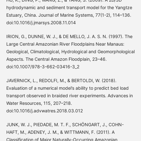
hydrodynamic and sediment transport model for the Yangtze
Estuary, China. Journal of Marine Systems, 77(1-2), 114–136.
doi:10.1016/j.jmarsys.2008.11.014
IRION, G., DUNNE, W. J., & DE MELLO, J. A. S. N. (1997). The
Large Central Amazonian River Floodplains Near Manaus:
Geological, Climatological, Hydrological and Geomorphological
Aspects. The Central Amazon Floodplain, 23–46.
doi:10.1007/978-3-662-03416-3_2
JAVERNICK, L., REDOLFI, M., & BERTOLDI, W. (2018).
Evaluation of a numerical model’s ability to predict bed load
transport observed in braided river experiments. Advances in
Water Resources, 115, 207–218.
doi:10.1016/j.advwatres.2018.03.012
JUNK, W. J., PIEDADE, M. T. F., SCHÖNGART, J., COHN-
HAFT, M., ADENEY, J. M., & WITTMANN, F. (2011). A
Classification of Major Naturally-Occurring Amazonian