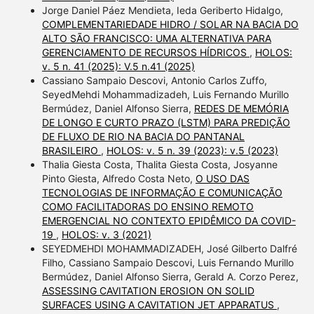
Jorge Daniel Páez Mendieta, Ieda Geriberto Hidalgo,
COMPLEMENTARIEDADE HIDRO / SOLAR NA BACIA DO
ALTO SÃO FRANCISCO: UMA ALTERNATIVA PARA
GERENCIAMENTO DE RECURSOS HÍDRICOS
,
HOLOS:
v. 5 n. 41 (2025): V.5 n.41 (2025)
Cassiano Sampaio Descovi, Antonio Carlos Zuffo,
SeyedMehdi Mohammadizadeh, Luis Fernando Murillo
Bermúdez, Daniel Alfonso Sierra,
REDES DE MEMÓRIA
DE LONGO E CURTO PRAZO (LSTM) PARA PREDIÇÃO
DE FLUXO DE RIO NA BACIA DO PANTANAL
BRASILEIRO
,
HOLOS: v. 5 n. 39 (2023): v.5 (2023)
Thalia Giesta Costa, Thalita Giesta Costa, Josyanne
Pinto Giesta, Alfredo Costa Neto,
O USO DAS
TECNOLOGIAS DE INFORMAÇÃO E COMUNICAÇÃO
COMO FACILITADORAS DO ENSINO REMOTO
EMERGENCIAL NO CONTEXTO EPIDÊMICO DA COVID-
19
,
HOLOS: v. 3 (2021)
SEYEDMEHDI MOHAMMADIZADEH, José Gilberto Dalfré
Filho, Cassiano Sampaio Descovi, Luis Fernando Murillo
Bermúdez, Daniel Alfonso Sierra, Gerald A. Corzo Perez,
ASSESSING CAVITATION EROSION ON SOLID
SURFACES USING A CAVITATION JET APPARATUS
,