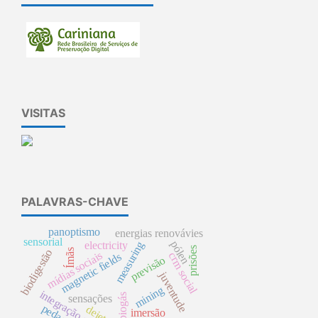
VISITAS
PALAVRAS-CHAVE
panoptismo
energias renovávies
sensorial
pólen
measuring
electricity
prisões
biodigestão
Ímãs
mídias sociais
crm social
magnetic fields
previsão
juventude
mining
biogás
sensações
dejetos
imersão