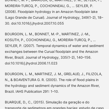
MOREIRA-TURCQ, P., COCHONNEAU, G., … SEYLER, P.
(2008). Floodplain hydrology in an Amazon floodplain lake
(Lago Grande de Curuaí). Journal of Hydrology, 349(1-2), 18–
30. doi:10.1016/j.jhydrol.2007.10.055
BOURGOIN, L. M., BONNET, M.-P., MARTINEZ, J.-M.,
KOSUTH, P., COCHONNEAU, G., MOREIRA-TURCQ, P., …
SEYLER, P. (2007). Temporal dynamics of water and sediment
exchanges between the Curuaí floodplain and the Amazon
River, Brazil. Journal of Hydrology, 335(1-2), 140–156.
doi:10.1016/j.jhydrol.2006.11.023
BOURGOIN, L. M., MARTINEZ, J. M., GRELAUD, J., FILIZOLA,
N., & BOAVENTURA G. R. (2005). The role of flood plains in
the hydrology and sediment dynamics of the Amazon River,
Brazil. IAHS Publication 291: 1–10.
BUARQUE, D., C., (2015). Simulação da geração e do
transporte de sedimetnos em grandes bacias: estudo de caso