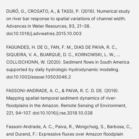
DURÓ, G., CROSATO, A., & TASSI, P. (2016). Numerical study
on river bar response to spatial variations of channel width.
Advances in Water Resources, 93, 21–38.
doi:10.1016/j.advwatres.2015.10.003
FAGUNDES, H. DE O., FAN, F. M., DIAS DE PAIVA, R. C.,
SIQUEIRA, V. A., BUARQUE, D. C., KORNOWSKI, L. W., …
COLLISCHONN, W. (2020). Sediment flows in South America
supported by daily hydrologic-hydrodynamic modeling.
doi:10.1002/essoar.10503046.2
FASSONI-ANDRADE, A. C., & PAIVA, R. C. D. DE. (2019).
Mapping spatial-temporal sediment dynamics of river-
floodplains in the Amazon. Remote Sensing of Environment,
221, 94–107. doi:10.1016/j.rse.2018.10.038
Fassoni-Andrade, A. C., Paiva, R., Wongchuig, S., Barbosa, C.,
and Durand, F.: Expressive fluxes over Amazon floodplain