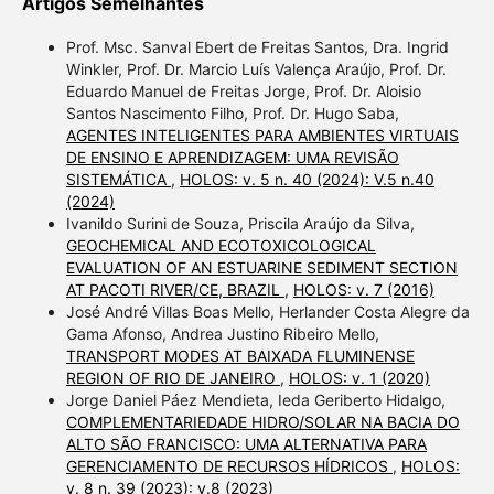
Artigos Semelhantes
Prof. Msc. Sanval Ebert de Freitas Santos, Dra. Ingrid
Winkler, Prof. Dr. Marcio Luís Valença Araújo, Prof. Dr.
Eduardo Manuel de Freitas Jorge, Prof. Dr. Aloisio
Santos Nascimento Filho, Prof. Dr. Hugo Saba,
AGENTES INTELIGENTES PARA AMBIENTES VIRTUAIS
DE ENSINO E APRENDIZAGEM: UMA REVISÃO
SISTEMÁTICA
,
HOLOS: v. 5 n. 40 (2024): V.5 n.40
(2024)
Ivanildo Surini de Souza, Priscila Araújo da Silva,
GEOCHEMICAL AND ECOTOXICOLOGICAL
EVALUATION OF AN ESTUARINE SEDIMENT SECTION
AT PACOTI RIVER/CE, BRAZIL
,
HOLOS: v. 7 (2016)
José André Villas Boas Mello, Herlander Costa Alegre da
Gama Afonso, Andrea Justino Ribeiro Mello,
TRANSPORT MODES AT BAIXADA FLUMINENSE
REGION OF RIO DE JANEIRO
,
HOLOS: v. 1 (2020)
Jorge Daniel Páez Mendieta, Ieda Geriberto Hidalgo,
COMPLEMENTARIEDADE HIDRO/SOLAR NA BACIA DO
ALTO SÃO FRANCISCO: UMA ALTERNATIVA PARA
GERENCIAMENTO DE RECURSOS HÍDRICOS
,
HOLOS:
v. 8 n. 39 (2023): v.8 (2023)