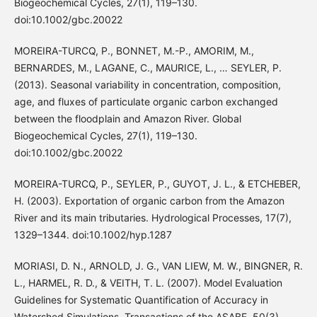
Biogeochemical Cycles, 27(1), 119–130.
doi:10.1002/gbc.20022
MOREIRA-TURCQ, P., BONNET, M.-P., AMORIM, M.,
BERNARDES, M., LAGANE, C., MAURICE, L., … SEYLER, P.
(2013). Seasonal variability in concentration, composition,
age, and fluxes of particulate organic carbon exchanged
between the floodplain and Amazon River. Global
Biogeochemical Cycles, 27(1), 119–130.
doi:10.1002/gbc.20022
MOREIRA-TURCQ, P., SEYLER, P., GUYOT, J. L., & ETCHEBER,
H. (2003). Exportation of organic carbon from the Amazon
River and its main tributaries. Hydrological Processes, 17(7),
1329–1344. doi:10.1002/hyp.1287
MORIASI, D. N., ARNOLD, J. G., VAN LIEW, M. W., BINGNER, R.
L., HARMEL, R. D., & VEITH, T. L. (2007). Model Evaluation
Guidelines for Systematic Quantification of Accuracy in
Watershed Simulations. Transactions of the ASABE, 50(3),