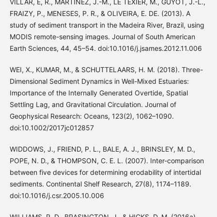
VILLAR, E, R., MARTINEZ, J.-M., LE TEXIER, M., GUYOT, J.-L.,
FRAIZY, P., MENESES, P. R., & OLIVEIRA, E. DE. (2013). A
study of sediment transport in the Madeira River, Brazil, using
MODIS remote-sensing images. Journal of South American
Earth Sciences, 44, 45–54. doi:10.1016/j.jsames.2012.11.006
WEI, X., KUMAR, M., & SCHUTTELAARS, H. M. (2018). Three-
Dimensional Sediment Dynamics in Well-Mixed Estuaries:
Importance of the Internally Generated Overtide, Spatial
Settling Lag, and Gravitational Circulation. Journal of
Geophysical Research: Oceans, 123(2), 1062–1090.
doi:10.1002/2017jc012857
WIDDOWS, J., FRIEND, P. L., BALE, A. J., BRINSLEY, M. D.,
POPE, N. D., & THOMPSON, C. E. L. (2007). Inter-comparison
between five devices for determining erodability of intertidal
sediments. Continental Shelf Research, 27(8), 1174–1189.
doi:10.1016/j.csr.2005.10.006
WILLIAMS, R. D., BRASINGTON, J., & HICKS, D. M. (2016a).