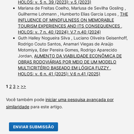
HOLOS: v. 5 n. 39 (2023): v.5 (2023)
Mariana de Freitas Coelho, Marlusa de Sevilha Gosling ,
Guilherme Lohmann , Humberto Elias Garcia Lopes ,
THE
INFLUENCE OF MINDFULNESS ON MEMORABLE
TOURISM EXPERIENCES AND ITS CONSEQUENCES
,
HOLOS: v. 7 n. 40 (2024): V.7 n.40 (2024)
Guth Halley Nogueira Silva , Luciano Oliveira Geisenhoff,
Rodrigo Couto Santos, Anamari Viegas de Araújo
Motomiya, Eder Pereira Gomes, Rodrigo Aparecido
Jordan,
AUMENTO DA VIABILIDADE ECONÔMICA DE
OBRAS RODOVIÁRIAS POR MEIO DE UM MODELO
MULTICRITÉRIO BASEADO EM LÓGICA FUZZY
,
HOLOS: v. 6 n. 41 (2025): V.6 n.41 (2025)
1
2
3
>
>>
Você também pode
iniciar uma pesquisa avançada por
similaridade
para este artigo.
ENVIAR SUBMISSÃO