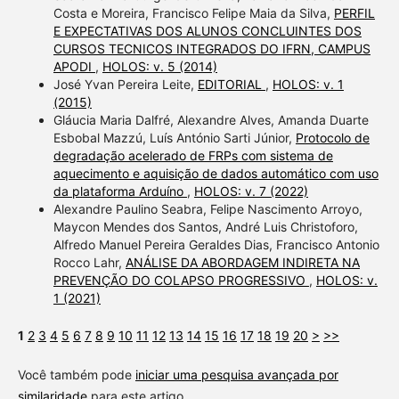
Costa e Moreira, Francisco Felipe Maia da Silva,
PERFIL
E EXPECTATIVAS DOS ALUNOS CONCLUINTES DOS
CURSOS TECNICOS INTEGRADOS DO IFRN, CAMPUS
APODI
,
HOLOS: v. 5 (2014)
José Yvan Pereira Leite,
EDITORIAL
,
HOLOS: v. 1
(2015)
Gláucia Maria Dalfré, Alexandre Alves, Amanda Duarte
Esbobal Mazzú, Luís António Sarti Júnior,
Protocolo de
degradação acelerado de FRPs com sistema de
aquecimento e aquisição de dados automático com uso
da plataforma Arduíno
,
HOLOS: v. 7 (2022)
Alexandre Paulino Seabra, Felipe Nascimento Arroyo,
Maycon Mendes dos Santos, André Luis Christoforo,
Alfredo Manuel Pereira Geraldes Dias, Francisco Antonio
Rocco Lahr,
ANÁLISE DA ABORDAGEM INDIRETA NA
PREVENÇÃO DO COLAPSO PROGRESSIVO
,
HOLOS: v.
1 (2021)
1
2
3
4
5
6
7
8
9
10
11
12
13
14
15
16
17
18
19
20
>
>>
Você também pode
iniciar uma pesquisa avançada por
similaridade
para este artigo.