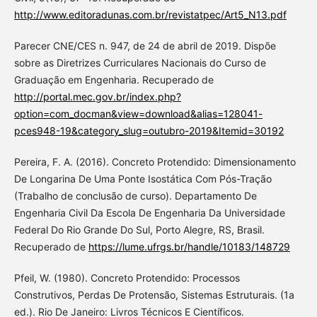
http://www.editoradunas.com.br/revistatpec/Art5_N13.pdf
Parecer CNE/CES n. 947, de 24 de abril de 2019. Dispõe
sobre as Diretrizes Curriculares Nacionais do Curso de
Graduação em Engenharia. Recuperado de
http://portal.mec.gov.br/index.php?
option=com_docman&view=download&alias=128041-
pces948-19&category_slug=outubro-2019&Itemid=30192
Pereira, F. A. (2016). Concreto Protendido: Dimensionamento
De Longarina De Uma Ponte Isostática Com Pós-Tração
(Trabalho de conclusão de curso). Departamento De
Engenharia Civil Da Escola De Engenharia Da Universidade
Federal Do Rio Grande Do Sul, Porto Alegre, RS, Brasil.
Recuperado de
https://lume.ufrgs.br/handle/10183/148729
Pfeil, W. (1980). Concreto Protendido: Processos
Construtivos, Perdas De Protensão, Sistemas Estruturais. (1a
ed.). Rio De Janeiro: Livros Técnicos E Científicos.