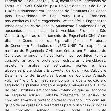
Federal do Rio de Janeiro (1973), mestrado em Engenharia de
Estruturas- SÃO CARLOS pela Universidade de São Paulo
(1985) e doutorado em Engenharia de Estruturas São Carlos
pela Universidade de São Paulo (1994). Trabalhou
nos escritorios Dolfim engenharia, Walter Pfeil e Engenheiros
Associados no Rio de Janeiro. Atualmente é professor Senior,
aposentado como titular, da Universidade Federal de São
Carlos e ligado ao departamento de Engenharia Civil. Além
disso, é Coordenador da Especialização em Estruturas
de Concreto e Fundações do INBEC UNIP. Tem experiência
na área de Engenharia Civil, com ênfase em Estruturas de
Concreto, atuando principalmente nos seguintes temas:
concreto armado e protendido, estruturas pré-moldadas,
projeto e análise de estruturas, pontes e lajes
alveolares protendidas . É co-Autor de dois livros Cálculo e
Detalhamento de Estruturas Usuais de Concreto Armado
volumes 1 e 2. O primeiro se encontra na quarta edição e o
segundo na primeira edição e segunda reimpressão. É autor
do livro Estruturas em concreto Protendido que se encontra
na segunda edição. Trabalha fortemente no ensino do
concreto armado e protendido desenvolvendo junto com seu
grupo de pesquisas de ferramentas para o uso nas disciplinas
de concreto armado como pode ser visto