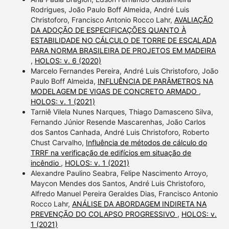
Rodrigues, João Paulo Boff Almeida, André Luis
Christoforo, Francisco Antonio Rocco Lahr,
AVALIAÇÃO
DA ADOÇÃO DE ESPECIFICAÇÕES QUANTO À
ESTABILIDADE NO CÁLCULO DE TORRE DE ESCALADA
PARA NORMA BRASILEIRA DE PROJETOS EM MADEIRA
,
HOLOS: v. 6 (2020)
Marcelo Fernandes Pereira, André Luis Christoforo, João
Paulo Boff Almeida,
INFLUÊNCIA DE PARÂMETROS NA
MODELAGEM DE VIGAS DE CONCRETO ARMADO
,
HOLOS: v. 1 (2021)
Tarniê Vilela Nunes Narques, Thiago Damasceno Silva,
Fernando Júnior Resende Mascarenhas, João Carlos
dos Santos Canhada, André Luis Christoforo, Roberto
Chust Carvalho,
Influência de métodos de cálculo do
TRRF na verificação de edifícios em situação de
incêndio
,
HOLOS: v. 1 (2021)
Alexandre Paulino Seabra, Felipe Nascimento Arroyo,
Maycon Mendes dos Santos, André Luis Christoforo,
Alfredo Manuel Pereira Geraldes Dias, Francisco Antonio
Rocco Lahr,
ANÁLISE DA ABORDAGEM INDIRETA NA
PREVENÇÃO DO COLAPSO PROGRESSIVO
,
HOLOS: v.
1 (2021)