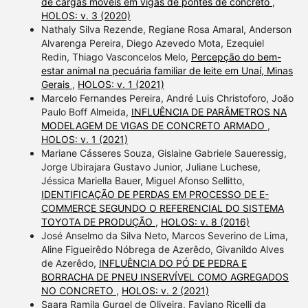
de cargas móveis em vigas de pontes de concreto
,
HOLOS: v. 3 (2020)
Nathaly Silva Rezende, Regiane Rosa Amaral, Anderson
Alvarenga Pereira, Diego Azevedo Mota, Ezequiel
Redin, Thiago Vasconcelos Melo,
Percepção do bem-
estar animal na pecuária familiar de leite em Unaí, Minas
Gerais
,
HOLOS: v. 1 (2021)
Marcelo Fernandes Pereira, André Luis Christoforo, João
Paulo Boff Almeida,
INFLUÊNCIA DE PARÂMETROS NA
MODELAGEM DE VIGAS DE CONCRETO ARMADO
,
HOLOS: v. 1 (2021)
Mariane Cásseres Souza, Gislaine Gabriele Saueressig,
Jorge Ubirajara Gustavo Junior, Juliane Luchese,
Jéssica Mariella Bauer, Miguel Afonso Sellitto,
IDENTIFICAÇÃO DE PERDAS EM PROCESSO DE E-
COMMERCE SEGUNDO O REFERENCIAL DO SISTEMA
TOYOTA DE PRODUÇÃO
,
HOLOS: v. 8 (2016)
José Anselmo da Silva Neto, Marcos Severino de Lima,
Aline Figueirêdo Nóbrega de Azerêdo, Givanildo Alves
de Azerêdo,
INFLUÊNCIA DO PÓ DE PEDRA E
BORRACHA DE PNEU INSERVÍVEL COMO AGREGADOS
NO CONCRETO
,
HOLOS: v. 2 (2021)
Saara Ramila Gurgel de Oliveira, Faviano Ricelli da