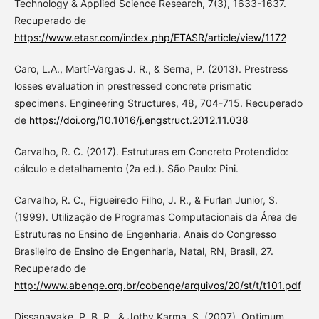
Technology & Applied Science Research, 7(3), 1633-1637.
Recuperado de
https://www.etasr.com/index.php/ETASR/article/view/1172
Caro, L.A., Martí-Vargas J. R., & Serna, P. (2013). Prestress
losses evaluation in prestressed concrete prismatic
specimens. Engineering Structures, 48, 704-715. Recuperado
de
https://doi.org/10.1016/j.engstruct.2012.11.038
Carvalho, R. C. (2017). Estruturas em Concreto Protendido:
cálculo e detalhamento (2a ed.). São Paulo: Pini.
Carvalho, R. C., Figueiredo Filho, J. R., & Furlan Junior, S.
(1999). Utilização de Programas Computacionais da Área de
Estruturas no Ensino de Engenharia. Anais do Congresso
Brasileiro de Ensino de Engenharia, Natal, RN, Brasil, 27.
Recuperado de
http://www.abenge.org.br/cobenge/arquivos/20/st/t/t101.pdf
Dissanayake, P. B. R., & Jothy Karma, S. (2007). Optimum