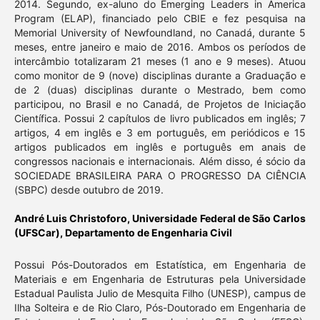
2014. Segundo, ex-aluno do Emerging Leaders in America
Program (ELAP), financiado pelo CBIE e fez pesquisa na
Memorial University of Newfoundland, no Canadá, durante 5
meses, entre janeiro e maio de 2016. Ambos os períodos de
intercâmbio totalizaram 21 meses (1 ano e 9 meses). Atuou
como monitor de 9 (nove) disciplinas durante a Graduação e
de 2 (duas) disciplinas durante o Mestrado, bem como
participou, no Brasil e no Canadá, de Projetos de Iniciação
Científica. Possui 2 capítulos de livro publicados em inglês; 7
artigos, 4 em inglês e 3 em português, em periódicos e 15
artigos publicados em inglês e português em anais de
congressos nacionais e internacionais. Além disso, é sócio da
SOCIEDADE BRASILEIRA PARA O PROGRESSO DA CIÊNCIA
(SBPC) desde outubro de 2019.
André Luis Christoforo,
Universidade Federal de São Carlos
(UFSCar), Departamento de Engenharia Civil
Possui Pós-Doutorados em Estatística, em Engenharia de
Materiais e em Engenharia de Estruturas pela Universidade
Estadual Paulista Julio de Mesquita Filho (UNESP), campus de
Ilha Solteira e de Rio Claro, Pós-Doutorado em Engenharia de