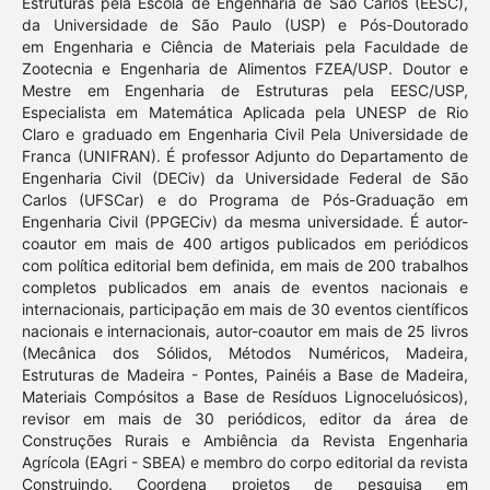
Estruturas pela Escola de Engenharia de São Carlos (EESC),
da Universidade de São Paulo (USP) e Pós-Doutorado
em Engenharia e Ciência de Materiais pela Faculdade de
Zootecnia e Engenharia de Alimentos FZEA/USP. Doutor e
Mestre em Engenharia de Estruturas pela EESC/USP,
Especialista em Matemática Aplicada pela UNESP de Rio
Claro e graduado em Engenharia Civil Pela Universidade de
Franca (UNIFRAN). É professor Adjunto do Departamento de
Engenharia Civil (DECiv) da Universidade Federal de São
Carlos (UFSCar) e do Programa de Pós-Graduação em
Engenharia Civil (PPGECiv) da mesma universidade. É autor-
coautor em mais de 400 artigos publicados em periódicos
com política editorial bem definida, em mais de 200 trabalhos
completos publicados em anais de eventos nacionais e
internacionais, participação em mais de 30 eventos científicos
nacionais e internacionais, autor-coautor em mais de 25 livros
(Mecânica dos Sólidos, Métodos Numéricos, Madeira,
Estruturas de Madeira - Pontes, Painéis a Base de Madeira,
Materiais Compósitos a Base de Resíduos Lignoceluósicos),
revisor em mais de 30 periódicos, editor da área de
Construções Rurais e Ambiência da Revista Engenharia
Agrícola (EAgri - SBEA) e membro do corpo editorial da revista
Construindo. Coordena projetos de pesquisa em