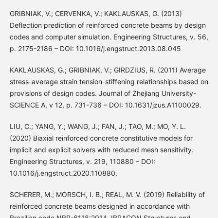
GRIBNIAK, V.; CERVENKA, V.; KAKLAUSKAS, G. (2013)
Deflection prediction of reinforced concrete beams by design
codes and computer simulation. Engineering Structures, v. 56,
p. 2175-2186 – DOI: 10.1016/j.engstruct.2013.08.045
KAKLAUSKAS, G.; GRIBNIAK, V.; GIRDZIUS, R. (2011) Average
stress-average strain tension-stiffening relationships based on
provisions of design codes. Journal of Zhejiang University-
SCIENCE A, v 12, p. 731-736 – DOI: 10.1631/jzus.A1100029.
LIU, C.; YANG, Y.; WANG, J.; FAN, J.; TAO, M.; MO, Y. L.
(2020) Biaxial reinforced concrete constitutive models for
implicit and explicit solvers with reduced mesh sensitivity.
Engineering Structures, v. 219, 110880 – DOI:
10.1016/j.engstruct.2020.110880.
SCHERER, M.; MORSCH, I. B.; REAL, M. V. (2019) Reliability of
reinforced concrete beams designed in accordance with
Brazilian code NBR-6118:2014. IBRACON Structures and