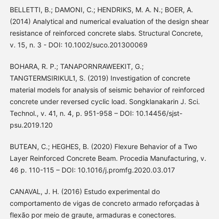
BELLETTI, B.; DAMONI, C.; HENDRIKS, M. A. N.; BOER, A.
(2014) Analytical and numerical evaluation of the design shear
resistance of reinforced concrete slabs. Structural Concrete,
v. 15, n. 3 - DOI: 10.1002/suco.201300069
BOHARA, R. P.; TANAPORNRAWEEKIT, G.;
TANGTERMSIRIKUL1, S. (2019) Investigation of concrete
material models for analysis of seismic behavior of reinforced
concrete under reversed cyclic load. Songklanakarin J. Sci.
Technol., v. 41, n. 4, p. 951-958 – DOI: 10.14456/sjst-
psu.2019.120
BUTEAN, C.; HEGHES, B. (2020) Flexure Behavior of a Two
Layer Reinforced Concrete Beam. Procedia Manufacturing, v.
46 p. 110-115 – DOI: 10.1016/j.promfg.2020.03.017
CANAVAL, J. H. (2016) Estudo experimental do
comportamento de vigas de concreto armado reforçadas à
flexão por meio de graute, armaduras e conectores.