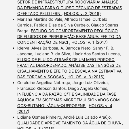
SETOR DE INFRAESTRUTURA RODOVIÁRIA: ANÁLISE
DA DEMANDA PARA O CURSO TÉCNICO DE ESTRADAS
OFERTADO PELO IFRN
,
HOLOS: v. 2 (2016)
Mariana Martins do Vale, Alfredo Ismael Curbelo
Garnica, Fabiola Dias da Silva Curbelo, Glauco Soares
Braga,
ESTUDO DO COMPORTAMENTO REOLÓGICO
DE FLUIDOS DE PERFURAÇÃO BASE ÁGUA: EFEITO DA
CONCENTRAÇÃO DE NaCl
,
HOLOS: v. 1 (2017)
Iderval Alves Barbosa, A. Barroca Neto, Samyr F. B.
Jácome, Luciano R. da Silva, Liacir dos Santos Lucena,
FLUXO DE FLUIDO ATRAVÉS DE UM MEIO POROSO
FRACTAL DESORDENADO. ANÁLISE DAS TENSÕES DE
CISALHAMENTO E EFEITO DE ESCALA NA ESTIMATIVA
DAS FORÇAS VISCOSAS
,
HOLOS: v. 3 (2015)
Geraldine Angélica Nóbrega, Jorge Luiz Oliveira,
Francisco Klebson Santos, Diego Angelo Gomes,
INFLUÊNCIA DA RAZÃO C/T E SALINIDADE DA FASE
AQUOSA EM SISTEMAS MICROEMULSIONADOS COM
OCS-BUTANOL-ÁGUA-QUEROSENE
,
HOLOS: v. 4
(2017)
Lidiane Gomes Pinheiro, André Luis Calado Araújo,
QUALIDADE E APROVEITAMENTO DA ÁGUA DE CHUVA
,
HOLOS: v. 8 (2016)