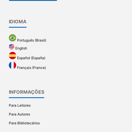
IDIOMA
Português (Brasil)
English
Español (España)
Français (France)
INFORMAÇÕES
Para Leitores
Para Autores
Para Bibliotecários