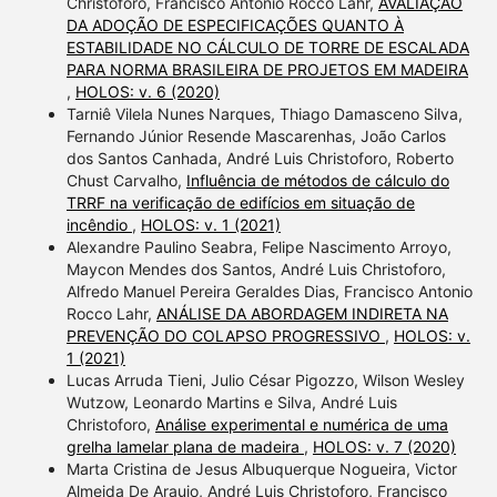
Christoforo, Francisco Antonio Rocco Lahr,
AVALIAÇÃO
DA ADOÇÃO DE ESPECIFICAÇÕES QUANTO À
ESTABILIDADE NO CÁLCULO DE TORRE DE ESCALADA
PARA NORMA BRASILEIRA DE PROJETOS EM MADEIRA
,
HOLOS: v. 6 (2020)
Tarniê Vilela Nunes Narques, Thiago Damasceno Silva,
Fernando Júnior Resende Mascarenhas, João Carlos
dos Santos Canhada, André Luis Christoforo, Roberto
Chust Carvalho,
Influência de métodos de cálculo do
TRRF na verificação de edifícios em situação de
incêndio
,
HOLOS: v. 1 (2021)
Alexandre Paulino Seabra, Felipe Nascimento Arroyo,
Maycon Mendes dos Santos, André Luis Christoforo,
Alfredo Manuel Pereira Geraldes Dias, Francisco Antonio
Rocco Lahr,
ANÁLISE DA ABORDAGEM INDIRETA NA
PREVENÇÃO DO COLAPSO PROGRESSIVO
,
HOLOS: v.
1 (2021)
Lucas Arruda Tieni, Julio César Pigozzo, Wilson Wesley
Wutzow, Leonardo Martins e Silva, André Luis
Christoforo,
Análise experimental e numérica de uma
grelha lamelar plana de madeira
,
HOLOS: v. 7 (2020)
Marta Cristina de Jesus Albuquerque Nogueira, Victor
Almeida De Araujo, André Luis Christoforo, Francisco