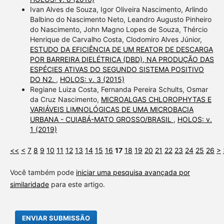
Ivan Alves de Souza, Igor Oliveira Nascimento, Arlindo
Balbino do Nascimento Neto, Leandro Augusto Pinheiro
do Nascimento, John Magno Lopes de Souza, Thércio
Henrique de Carvalho Costa, Clodomiro Alves Júnior,
ESTUDO DA EFICIÊNCIA DE UM REATOR DE DESCARGA
POR BARREIRA DIELÉTRICA (DBD), NA PRODUÇÃO DAS
ESPÉCIES ATIVAS DO SEGUNDO SISTEMA POSITIVO
DO N2.
,
HOLOS: v. 3 (2015)
Regiane Luiza Costa, Fernanda Pereira Schults, Osmar
da Cruz Nascimento,
MICROALGAS CHLOROPHYTAS E
VARIÁVEIS LIMNOLÓGICAS DE UMA MICROBACIA
URBANA - CUIABÁ-MATO GROSSO/BRASIL
,
HOLOS: v.
1 (2019)
<<
<
7
8
9
10
11
12
13
14
15
16
17
18
19
20
21
22
23
24
25
26
>
Você também pode
iniciar uma pesquisa avançada por
similaridade
para este artigo.
ENVIAR SUBMISSÃO