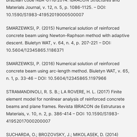
Materials Journal, v. 12, n. 5, p. 1086-1125. – DOI:
10.1590/S1983-41952019000500007
SMARZEWKSI, P. (2015) Numerical solution of reinforced
concrete beam using Newton-Raphson method with adaptive
descent. Biuletyn WAT, v. 64, n. 4, p. 207-221 – DOI:
10.5604/12345865.1186371
SMARZEWKSI, P. (2016) Numerical solution of reinforced
concrete beam using arc-length method. Biuletyn WAT, v. 65,
n. 1, p. 33-46 – DOI: 10.5604/12345865.1197966
STRAMANDINOLI, R. S. B.; LA ROVERE, H. L. (2017) Finite
element model for nonlinear analysis of reinforced concrete
beams and plane frames. Revista IBRACON de Estruturas e
Materiais, v. 10, n. 2, p. 386-414 – DOI: 10.1590/S1983-
41952017000200007
SUCHARDA, O.; BROZOVSKY, J.; MIKOLASEK, D. (2014)