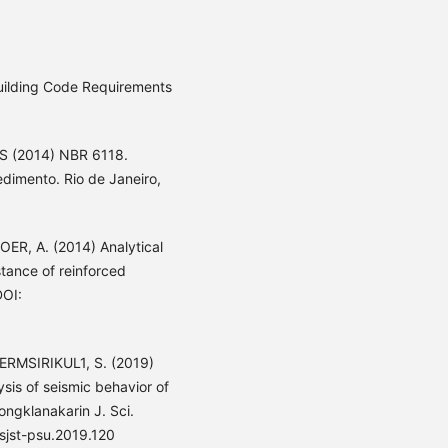
lding Code Requirements
 (2014) NBR 6118.
dimento. Rio de Janeiro,
ER, A. (2014) Analytical
stance of reinforced
DOI:
RMSIRIKUL1, S. (2019)
ysis of seismic behavior of
ongklanakarin J. Sci.
/sjst-psu.2019.120