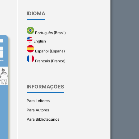
IDIOMA
Português (Brasil)
English
Español (España)
Français (France)
INFORMAÇÕES
Para Leitores
Para Autores
Para Bibliotecários