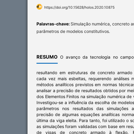
https://doi.org/10.15628/holos.2020.10875
Palavras-chave:
Simulação numérica, concreto ar
parâmetros de modelos constitutivos.
RESUMO
O avanço da tecnologia no campo 
resultando em estruturas de concreto armado 
cada vez mais esbeltas, requerendo análises 
métodos analíticos previstos em normas técnica
analisar a precisão de resultados obtidos por m
dos Elementos Finitos na simulação numérica de
Investigou-se a influência da escolha de modelos
parâmetros nos resultados das simulações 
precisão de algumas equações analíticas norma
última da viga eleita. Para tanto, foi utilizado o
as simulações foram validadas com base em resu
de vigas de concreto armado à flexão. F