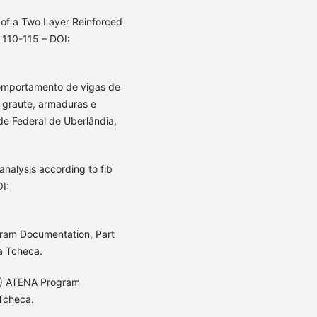
of a Two Layer Reinforced
 110-115 – DOI:
omportamento de vigas de
 graute, armaduras e
de Federal de Uberlândia,
analysis according to fib
I:
ram Documentation, Part
a Tcheca.
8) ATENA Program
 Tcheca.