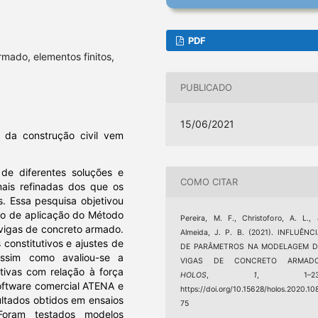
PDF
mado, elementos finitos,
PUBLICADO
15/06/2021
da construção civil vem
de diferentes soluções e
COMO CITAR
mais refinadas dos que os
s. Essa pesquisa objetivou
eio de aplicação do Método
Pereira, M. F., Christoforo, A. L.,
 vigas de concreto armado.
Almeida, J. P. B. (2021). INFLUÊNC
 constitutivos e ajustes de
DE PARÂMETROS NA MODELAGEM D
assim como avaliou-se a
VIGAS DE CONCRETO ARMADO
tivas com relação à força
HOLOS
,
1
, 1–23
 software comercial ATENA e
https://doi.org/10.15628/holos.2020.10
ltados obtidos em ensaios
75
oram testados modelos