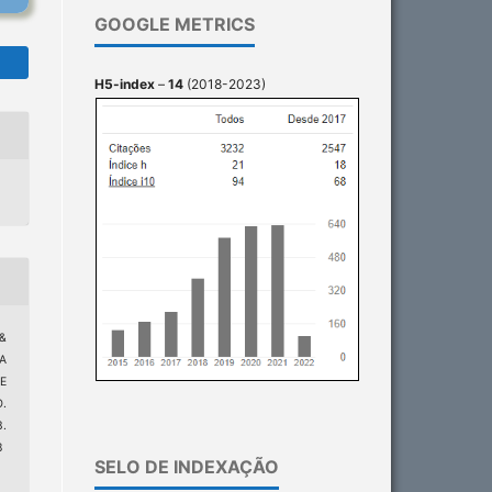
GOOGLE METRICS
H5-index
–
14
(2018-2023)
 &
IA
E
.
.
8
SELO DE INDEXAÇÃO