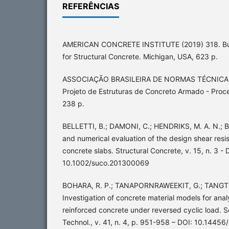
REFERÊNCIAS
AMERICAN CONCRETE INSTITUTE (2019) 318. Bui
for Structural Concrete. Michigan, USA, 623 p.
ASSOCIAÇÃO BRASILEIRA DE NORMAS TÉCNICAS
Projeto de Estruturas de Concreto Armado - Proce
238 p.
BELLETTI, B.; DAMONI, C.; HENDRIKS, M. A. N.; BO
and numerical evaluation of the design shear resi
concrete slabs. Structural Concrete, v. 15, n. 3 - 
10.1002/suco.201300069
BOHARA, R. P.; TANAPORNRAWEEKIT, G.; TANGTE
Investigation of concrete material models for anal
reinforced concrete under reversed cyclic load. S
Technol., v. 41, n. 4, p. 951-958 – DOI: 10.14456