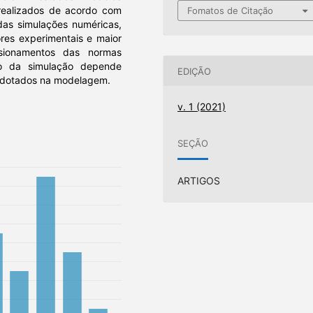
s realizados de acordo com
Fomatos de Citação
s das simulações numéricas,
res experimentais e maior
ionamentos das normas
ão da simulação depende
EDIÇÃO
 adotados na modelagem.
v. 1 (2021)
SEÇÃO
ARTIGOS