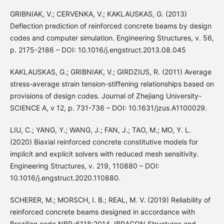
GRIBNIAK, V.; CERVENKA, V.; KAKLAUSKAS, G. (2013)
Deflection prediction of reinforced concrete beams by design
codes and computer simulation. Engineering Structures, v. 56,
p. 2175-2186 – DOI: 10.1016/j.engstruct.2013.08.045
KAKLAUSKAS, G.; GRIBNIAK, V.; GIRDZIUS, R. (2011) Average
stress-average strain tension-stiffening relationships based on
provisions of design codes. Journal of Zhejiang University-
SCIENCE A, v 12, p. 731-736 – DOI: 10.1631/jzus.A1100029.
LIU, C.; YANG, Y.; WANG, J.; FAN, J.; TAO, M.; MO, Y. L.
(2020) Biaxial reinforced concrete constitutive models for
implicit and explicit solvers with reduced mesh sensitivity.
Engineering Structures, v. 219, 110880 – DOI:
10.1016/j.engstruct.2020.110880.
SCHERER, M.; MORSCH, I. B.; REAL, M. V. (2019) Reliability of
reinforced concrete beams designed in accordance with
Brazilian code NBR-6118:2014. IBRACON Structures and