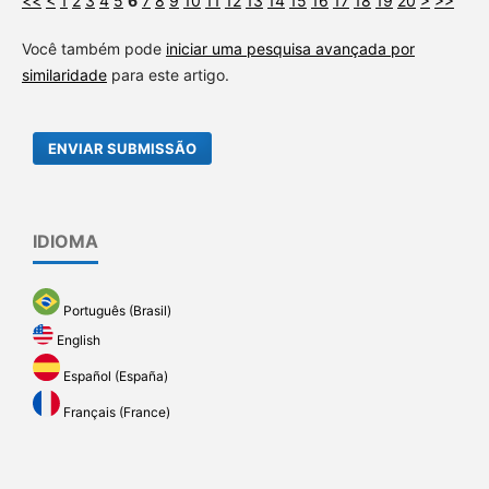
<<
<
1
2
3
4
5
6
7
8
9
10
11
12
13
14
15
16
17
18
19
20
>
>>
Você também pode
iniciar uma pesquisa avançada por
similaridade
para este artigo.
ENVIAR SUBMISSÃO
IDIOMA
Português (Brasil)
English
Español (España)
Français (France)