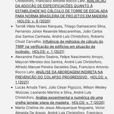
Christoforo, Francisco Antonio Rocco Lahr,
AVALIAÇÃO
DA ADOÇÃO DE ESPECIFICAÇÕES QUANTO À
ESTABILIDADE NO CÁLCULO DE TORRE DE ESCALADA
PARA NORMA BRASILEIRA DE PROJETOS EM MADEIRA
,
HOLOS: v. 6 (2020)
Tarniê Vilela Nunes Narques, Thiago Damasceno Silva,
Fernando Júnior Resende Mascarenhas, João Carlos
dos Santos Canhada, André Luis Christoforo, Roberto
Chust Carvalho,
Influência de métodos de cálculo do
TRRF na verificação de edifícios em situação de
incêndio
,
HOLOS: v. 1 (2021)
Alexandre Paulino Seabra, Felipe Nascimento Arroyo,
Maycon Mendes dos Santos, André Luis Christoforo,
Alfredo Manuel Pereira Geraldes Dias, Francisco Antonio
Rocco Lahr,
ANÁLISE DA ABORDAGEM INDIRETA NA
PREVENÇÃO DO COLAPSO PROGRESSIVO
,
HOLOS: v.
1 (2021)
Lucas Arruda Tieni, Julio César Pigozzo, Wilson Wesley
Wutzow, Leonardo Martins e Silva, André Luis
Christoforo,
Análise experimental e numérica de uma
grelha lamelar plana de madeira
,
HOLOS: v. 7 (2020)
Marta Cristina de Jesus Albuquerque Nogueira, Victor
Almeida De Araujo, André Luis Christoforo, Francisco