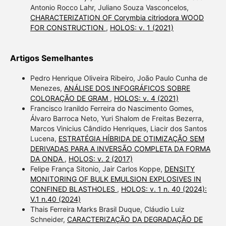
Antonio Rocco Lahr, Juliano Souza Vasconcelos,
CHARACTERIZATION OF Corymbia citriodora WOOD
FOR CONSTRUCTION
,
HOLOS: v. 1 (2021)
Artigos Semelhantes
Pedro Henrique Oliveira Ribeiro, João Paulo Cunha de
Menezes,
ANÁLISE DOS INFOGRÁFICOS SOBRE
COLORAÇÃO DE GRAM
,
HOLOS: v. 4 (2021)
Francisco Iranildo Ferreira do Nascimento Gomes,
Álvaro Barroca Neto, Yuri Shalom de Freitas Bezerra,
Marcos Vinicius Cândido Henriques, Liacir dos Santos
Lucena,
ESTRATÉGIA HÍBRIDA DE OTIMIZAÇÃO SEM
DERIVADAS PARA A INVERSÃO COMPLETA DA FORMA
DA ONDA
,
HOLOS: v. 2 (2017)
Felipe França Sitonio, Jair Carlos Koppe,
DENSITY
MONITORING OF BULK EMULSION EXPLOSIVES IN
CONFINED BLASTHOLES
,
HOLOS: v. 1 n. 40 (2024):
V.1 n.40 (2024)
Thais Ferreira Marks Brasil Duque, Cláudio Luiz
Schneider,
CARACTERIZAÇÃO DA DEGRADAÇÃO DE