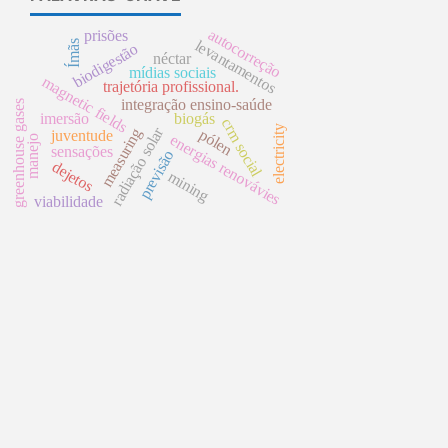
autocorreção
prisões
levantamentos
Ímãs
biodigestão
néctar
mídias sociais
magnetic fields
trajetória profissional.
integração ensino-saúde
greenhouse gases
imersão
biogás
crm social
electricity
radiação solar
measuring
pólen
juventude
energias renovávies
manejo
sensações
previsão
dejetos
mining
viabilidade