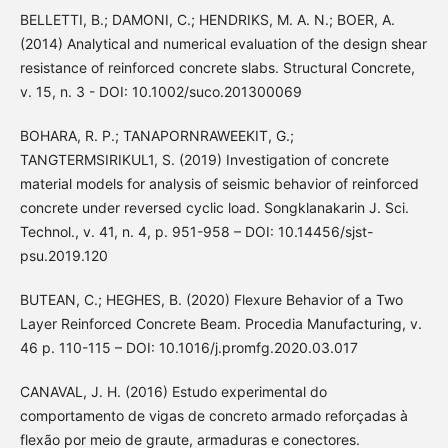
BELLETTI, B.; DAMONI, C.; HENDRIKS, M. A. N.; BOER, A.
(2014) Analytical and numerical evaluation of the design shear
resistance of reinforced concrete slabs. Structural Concrete,
v. 15, n. 3 - DOI: 10.1002/suco.201300069
BOHARA, R. P.; TANAPORNRAWEEKIT, G.;
TANGTERMSIRIKUL1, S. (2019) Investigation of concrete
material models for analysis of seismic behavior of reinforced
concrete under reversed cyclic load. Songklanakarin J. Sci.
Technol., v. 41, n. 4, p. 951-958 – DOI: 10.14456/sjst-
psu.2019.120
BUTEAN, C.; HEGHES, B. (2020) Flexure Behavior of a Two
Layer Reinforced Concrete Beam. Procedia Manufacturing, v.
46 p. 110-115 – DOI: 10.1016/j.promfg.2020.03.017
CANAVAL, J. H. (2016) Estudo experimental do
comportamento de vigas de concreto armado reforçadas à
flexão por meio de graute, armaduras e conectores.