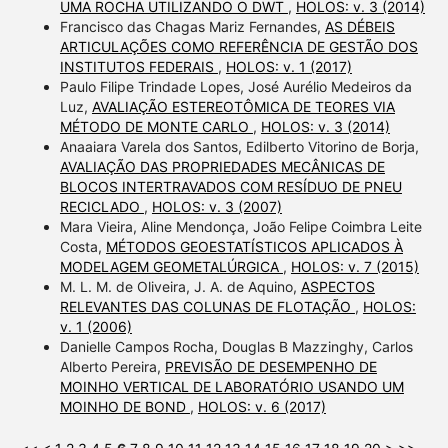
UMA ROCHA UTILIZANDO O DWT
,
HOLOS: v. 3 (2014)
Francisco das Chagas Mariz Fernandes,
AS DÉBEIS
ARTICULAÇÕES COMO REFERÊNCIA DE GESTÃO DOS
INSTITUTOS FEDERAIS
,
HOLOS: v. 1 (2017)
Paulo Filipe Trindade Lopes, José Aurélio Medeiros da
Luz,
AVALIAÇÃO ESTEREOTÔMICA DE TEORES VIA
MÉTODO DE MONTE CARLO
,
HOLOS: v. 3 (2014)
Anaaiara Varela dos Santos, Edilberto Vitorino de Borja,
AVALIAÇÃO DAS PROPRIEDADES MECÂNICAS DE
BLOCOS INTERTRAVADOS COM RESÍDUO DE PNEU
RECICLADO
,
HOLOS: v. 3 (2007)
Mara Vieira, Aline Mendonça, João Felipe Coimbra Leite
Costa,
MÉTODOS GEOESTATÍSTICOS APLICADOS À
MODELAGEM GEOMETALÚRGICA
,
HOLOS: v. 7 (2015)
M. L. M. de Oliveira, J. A. de Aquino,
ASPECTOS
RELEVANTES DAS COLUNAS DE FLOTAÇÃO
,
HOLOS:
v. 1 (2006)
Danielle Campos Rocha, Douglas B Mazzinghy, Carlos
Alberto Pereira,
PREVISÃO DE DESEMPENHO DE
MOINHO VERTICAL DE LABORATÓRIO USANDO UM
MOINHO DE BOND
,
HOLOS: v. 6 (2017)