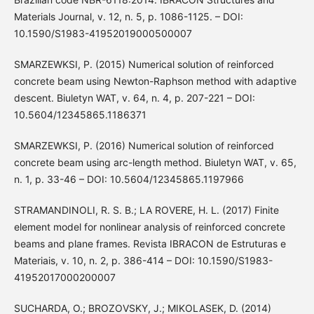
Materials Journal, v. 12, n. 5, p. 1086-1125. – DOI:
10.1590/S1983-41952019000500007
SMARZEWKSI, P. (2015) Numerical solution of reinforced
concrete beam using Newton-Raphson method with adaptive
descent. Biuletyn WAT, v. 64, n. 4, p. 207-221 – DOI:
10.5604/12345865.1186371
SMARZEWKSI, P. (2016) Numerical solution of reinforced
concrete beam using arc-length method. Biuletyn WAT, v. 65,
n. 1, p. 33-46 – DOI: 10.5604/12345865.1197966
STRAMANDINOLI, R. S. B.; LA ROVERE, H. L. (2017) Finite
element model for nonlinear analysis of reinforced concrete
beams and plane frames. Revista IBRACON de Estruturas e
Materiais, v. 10, n. 2, p. 386-414 – DOI: 10.1590/S1983-
41952017000200007
SUCHARDA, O.; BROZOVSKY, J.; MIKOLASEK, D. (2014)