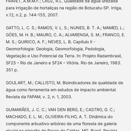
FRAVET, A.M.M.F.; CRUZ, R.L. Qualidade da água utilizada
para irrigação de hortaliças na região de Botucatu-SP. Irriga,
v.12, n.2, p. 144-155, 2007.
GATTO, L. C. S.; RAMOS, V. L. S.; NUNES, B. T. A.; MAMED, L.;
GÓES, M. H. B.; MAURO, C. A.; ALVARENGA, S. M.; FRANCO, E.
M. S.; QUIRICO, A. F.; NEVES, L. B. Capítulo II -
Geomorfologia: Geologia, Geomorfologia, Pedologia,
Vegetação e Uso Potencial da Terra. In: Projeto Radambrasil,
SF23 – Rio de Janeiro e SF24 – Vitória. Rio de Janeiro, 1983.
351 p.
GOULART, M.; CALLISTO, M. Bioindicadores de qualidade de
água como ferramenta em estudos de impacto ambiental.
Revista da FAPAM, v. 2, n. 1, 2003.
GUIMARÃES, J. C. C.; VAN DEN BERG, E.; CASTRO, G. C.;
MACHADO, E. L. M.; OLIVEIRA-FILHO, A. T. Dinâmica do
componente arbustivo-arbóreo de uma floresta de galeria
aluvial no planalto de Poços de Caldas, MG, Brasil. Revista