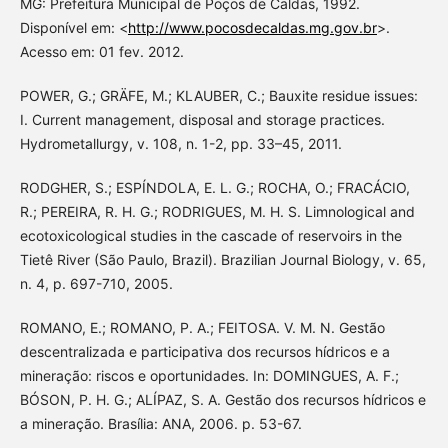
MG: Prefeitura Municipal de Poços de Caldas, 1992.
Disponível em: <
http://www.pocosdecaldas.mg.gov.br
>.
Acesso em: 01 fev. 2012.
POWER, G.; GRÄFE, M.; KLAUBER, C.; Bauxite residue issues:
I. Current management, disposal and storage practices.
Hydrometallurgy, v. 108, n. 1-2, pp. 33–45, 2011.
RODGHER, S.; ESPÍNDOLA, E. L. G.; ROCHA, O.; FRACÁCIO,
R.; PEREIRA, R. H. G.; RODRIGUES, M. H. S. Limnological and
ecotoxicological studies in the cascade of reservoirs in the
Tietê River (São Paulo, Brazil). Brazilian Journal Biology, v. 65,
n. 4, p. 697-710, 2005.
ROMANO, E.; ROMANO, P. A.; FEITOSA. V. M. N. Gestão
descentralizada e participativa dos recursos hídricos e a
mineração: riscos e oportunidades. In: DOMINGUES, A. F.;
BÓSON, P. H. G.; ALÍPAZ, S. A. Gestão dos recursos hídricos e
a mineração. Brasília: ANA, 2006. p. 53-67.