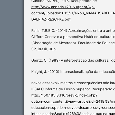
Curitiba: ANPED, 2016. Recuperado de
http://www.anpedsul2016.ufpr.br/wp-
content/uploads/2015/11/eixo8_MARIA-ISABEL
DALPIAZ-RESCHKE.pdf
Faria, T.B.B.C. (2014) Aproximações entre a antro
Clifford Geertz e a perspectiva histórico-cultural 
(Dissertação de Mestrado). Faculdade de Educa
SP, Brasil, 90p.
Gerrtz, C. (1989) A interpretação das culturas. Ri
Knight, J. (2010) Internacionalização da educaçã
novos desenvolvimentos e consequências não int
IESALC Informa de Ensino Superior. Recuperado 
http://150.185.8.110/previo/index.php?
option=com_content&view=article&id=2418%3Ainte
educacion-superior-nuevos-desarrollos-y-consec
intencionadas&catid=126%3Anoticias-pagina-nu