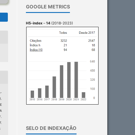
GOOGLE METRICS
H5-index
–
14
(2018-2023)
n-
).
E
A
.
.
SELO DE INDEXAÇÃO
8