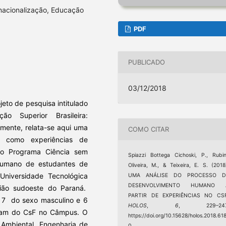
nacionalização, Educação
PDF
PUBLICADO
03/12/2018
eto de pesquisa intitulado
ão Superior Brasileira:
amente, relata-se aqui uma
COMO CITAR
ar como experiências de
 do Programa Ciência sem
Spiazzi Bottega Cichoski, P., Rubi
 humano de estudantes de
Oliveira, M., & Teixeira, E. S. (2018
niversidade Tecnológica
UMA ANÁLISE DO PROCESSO D
DESENVOLVIMENTO HUMANO 
gião sudoeste do Paraná.
PARTIR DE EXPERIÊNCIAS NO CSF
, 7 do sexo masculino e 6
HOLOS
,
6
, 229–247
param do CsF no Câmpus. O
https://doi.org/10.15628/holos.2018.61
Ambiental, Engenharia de
0