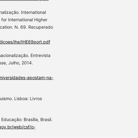
alização. International
for International Higher
ducation. N. 69. Recuperado
dicoes/ihe/IHE69port.pdf
acionalização. Entrevista
sse, Julho, 2014.
universidades-apostam-na-
uismo. Lisboa: Livros
Educação: Brasília, Brasil.
gov.br/web/csf/o-