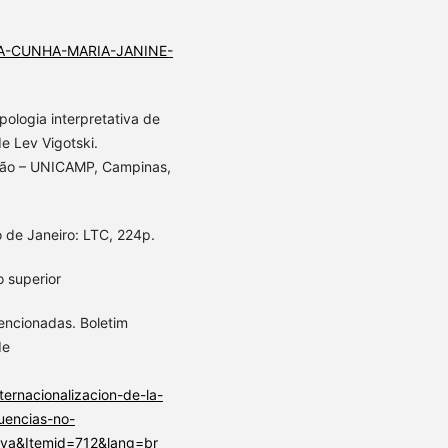
-DA-CUNHA-MARIA-JANINE-
pologia interpretativa de
de Lev Vigotski.
ção – UNICAMP, Campinas,
o de Janeiro: LTC, 224p.
o superior
encionadas. Boletim
de
rnacionalizacion-de-la-
uencias-no-
eva&Itemid=712&lang=br