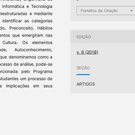
 Informática e Tecnologia
Fomatos de Citação
miestruturadas e mediante
 identificar as categorias
o, Preconceito, Hábitos
mentos que emergiram nas
EDIÇÃO
 Cultura. Os elementos
ade, Autoconhecimento,
v. 6 (2018)
 o que denominamos como a
ocesso de análise, pode-se
SEÇÃO
porcionada pelo Programa
estudantes um processo de
ARTIGOS
es implicações em seus