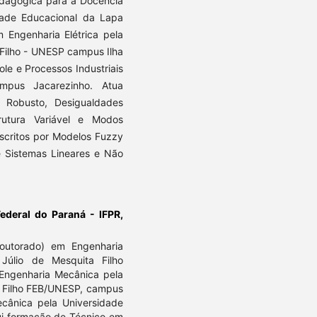
edagógica para a Docência
ade Educacional da Lapa
 Engenharia Elétrica pela
 Filho - UNESP campus Ilha
ole e Processos Industriais
mpus Jacarezinho. Atua
e Robusto, Desigualdades
trutura Variável e Modos
scritos por Modelos Fuzzy
e Sistemas Lineares e Não
Federal do Paraná - IFPR,
outorado) em Engenharia
Júlio de Mesquita Filho
ngenharia Mecânica pela
ta Filho FEB/UNESP, campus
cânica pela Universidade
sui formação de Técnico em