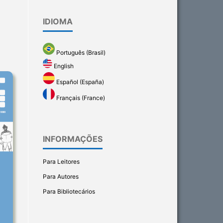
IDIOMA
Português (Brasil)
English
Español (España)
Français (France)
INFORMAÇÕES
Para Leitores
Para Autores
Para Bibliotecários