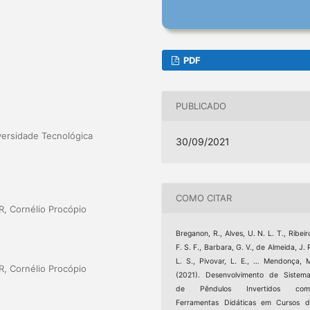
PDF
PUBLICADO
iversidade Tecnológica
30/09/2021
COMO CITAR
R, Cornélio Procópio
Breganon, R., Alves, U. N. L. T., Ribeir
F. S. F., Barbara, G. V., de Almeida, J. 
L. S., Pivovar, L. E., … Mendonça, 
R, Cornélio Procópio
(2021). Desenvolvimento de Sistem
de Pêndulos Invertidos com
Ferramentas Didáticas em Cursos 