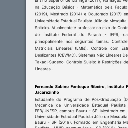
Ensino Superior de Maringá (2011), Formação P
na Educação Básica - Matemática pela Faculd
(2019), Mestrado (2014) e Doutorado (2017) em
Universidade Estadual Paulista Júlio de Mesquita
Solteira. Atualmente é professor no eixo de Contr
do Instituto Federal do Paraná - IFPR, ca
principalmente nos seguintes temas: Control
Matriciais Lineares (LMIs), Controle com Es
Deslizantes (CEV/MD), Sistemas Não Lineares De
Takagi-Sugeno, Controle Sujeito à Restrições d
Lineares.
Fernando Sabino Fonteque Ribeiro,
Instituto 
Jacarezinho
Estudante do Programa de Pós-Graduação (D
Mecânica da Universidade Estadual Paulista 
FEB/UNESP, campus Bauru - SP. Mestrado em E
Universidade Estadual Paulista Júlio de Mesqui
Bauru - SP (2019). Formado em Engenharia Me
Paulista - UNIP, campus Assis - SP (2016). Pos