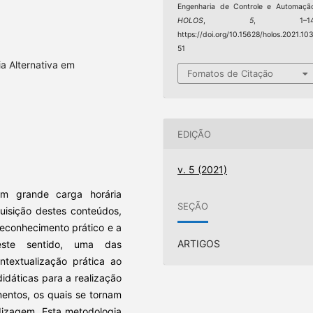
Engenharia de Controle e Automaçã
HOLOS
,
5
, 1–14
https://doi.org/10.15628/holos.2021.10
51
a Alternativa em
Fomatos de Citação
EDIÇÃO
v. 5 (2021)
em grande carga horária
SEÇÃO
uisição destes conteúdos,
reconhecimento prático e a
ARTIGOS
Neste sentido, uma das
ntextualização prática ao
didáticas para a realização
entos, os quais se tornam
dizagem. Esta metodologia