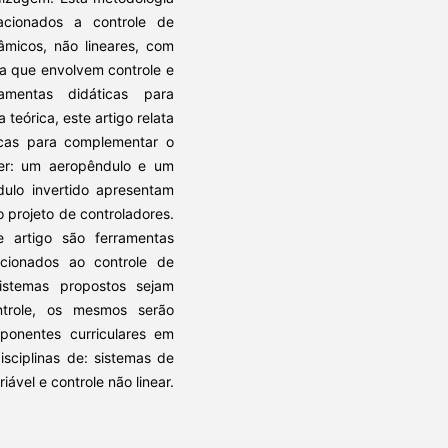
lacionados a controle de
micos, não lineares, com
a que envolvem controle e
mentas didáticas para
eórica, este artigo relata
icas para complementar o
ber: um aeropêndulo e um
dulo invertido apresentam
 projeto de controladores.
 artigo são ferramentas
cionados ao controle de
istemas propostos sejam
trole, os mesmos serão
ponentes curriculares em
sciplinas de: sistemas de
iável e controle não linear.