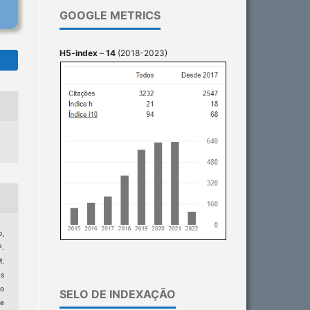
GOOGLE METRICS
H5-index
–
14
(2018-2023)
o,
P.
M.
as
o
SELO DE INDEXAÇÃO
de