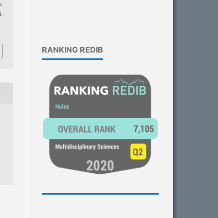
o.
.
3
RANKING REDIB