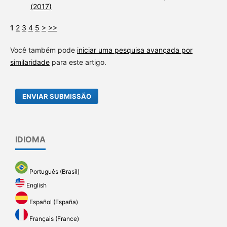
(2017)
1
2
3
4
5
>
>>
Você também pode
iniciar uma pesquisa avançada por
similaridade
para este artigo.
ENVIAR SUBMISSÃO
IDIOMA
Português (Brasil)
English
Español (España)
Français (France)