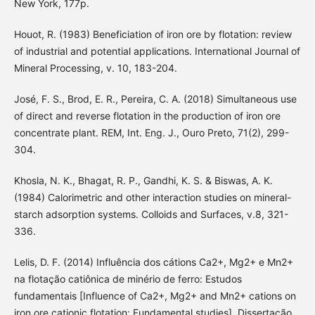
New York, 177p.
Houot, R. (1983) Beneficiation of iron ore by flotation: review
of industrial and potential applications. International Journal of
Mineral Processing, v. 10, 183-204.
José, F. S., Brod, E. R., Pereira, C. A. (2018) Simultaneous use
of direct and reverse flotation in the production of iron ore
concentrate plant. REM, Int. Eng. J., Ouro Preto, 71(2), 299-
304.
Khosla, N. K., Bhagat, R. P., Gandhi, K. S. & Biswas, A. K.
(1984) Calorimetric and other interaction studies on mineral-
starch adsorption systems. Colloids and Surfaces, v.8, 321-
336.
Lelis, D. F. (2014) Influência dos cátions Ca2+, Mg2+ e Mn2+
na flotação catiônica de minério de ferro: Estudos
fundamentais [Influence of Ca2+, Mg2+ and Mn2+ cations on
iron ore cationic flotation: Fundamental studies]. Dissertação