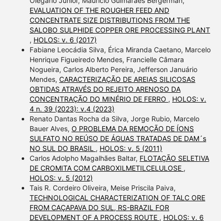
Olegario Júnior, Mauricio Guimarães Bergerman,
EVALUATION OF THE ROUGHER FEED AND
CONCENTRATE SIZE DISTRIBUTIONS FROM THE
SALOBO SULPHIDE COPPER ORE PROCESSING PLANT
,
HOLOS: v. 6 (2017)
Fabiane Leocádia Silva, Érica Miranda Caetano, Marcelo
Henrique Figueiredo Mendes, Francielle Câmara
Nogueira, Carlos Alberto Pereira, Jefferson Januário
Mendes,
CARACTERIZAÇÃO DE AREIAS SILICOSAS
OBTIDAS ATRAVÉS DO REJEITO ARENOSO DA
CONCENTRAÇÃO DO MINÉRIO DE FERRO
,
HOLOS: v.
4 n. 39 (2023): v.4 (2023)
Renato Dantas Rocha da Silva, Jorge Rubio, Marcelo
Bauer Alves,
O PROBLEMA DA REMOÇÃO DE ÍONS
SULFATO NO REÚSO DE ÁGUAS TRATADAS DE DAM´s
NO SUL DO BRASIL
,
HOLOS: v. 5 (2011)
Carlos Adolpho Magalhães Baltar,
FLOTAÇÃO SELETIVA
DE CROMITA COM CARBOXILMETILCELULOSE
,
HOLOS: v. 5 (2012)
Tais R. Cordeiro Oliveira, Meise Priscila Paiva,
TECHNOLOGICAL CHARACTERIZATION OF TALC ORE
FROM CAÇAPAVA DO SUL, RS-BRAZIL FOR
DEVELOPMENT OF A PROCESS ROUTE
,
HOLOS: v. 6