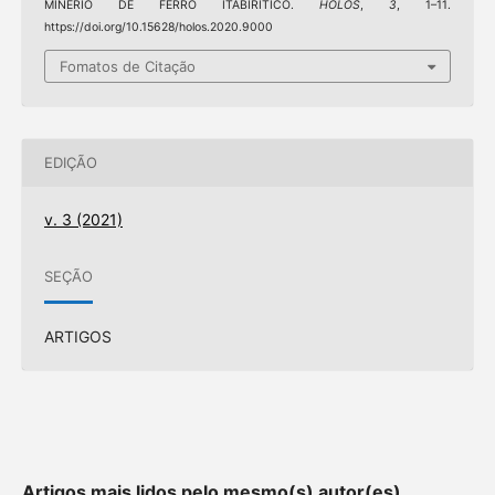
MINÉRIO DE FERRO ITABIRÍTICO.
HOLOS
,
3
, 1–11.
https://doi.org/10.15628/holos.2020.9000
Fomatos de Citação
EDIÇÃO
v. 3 (2021)
SEÇÃO
ARTIGOS
Artigos mais lidos pelo mesmo(s) autor(es)