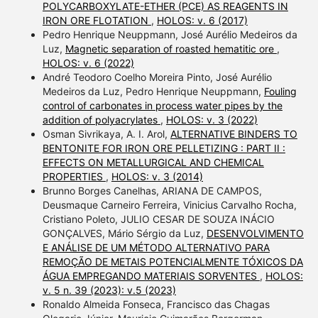
POLYCARBOXYLATE-ETHER (PCE) AS REAGENTS IN
IRON ORE FLOTATION
,
HOLOS: v. 6 (2017)
Pedro Henrique Neuppmann, José Aurélio Medeiros da
Luz,
Magnetic separation of roasted hematitic ore
,
HOLOS: v. 6 (2022)
André Teodoro Coelho Moreira Pinto, José Aurélio
Medeiros da Luz, Pedro Henrique Neuppmann,
Fouling
control of carbonates in process water pipes by the
addition of polyacrylates
,
HOLOS: v. 3 (2022)
Osman Sivrikaya, A. I. Arol,
ALTERNATIVE BINDERS TO
BENTONITE FOR IRON ORE PELLETIZING : PART II :
EFFECTS ON METALLURGICAL AND CHEMICAL
PROPERTIES
,
HOLOS: v. 3 (2014)
Brunno Borges Canelhas, ARIANA DE CAMPOS,
Deusmaque Carneiro Ferreira, Vinicius Carvalho Rocha,
Cristiano Poleto, JULIO CESAR DE SOUZA INÁCIO
GONÇALVES, Mário Sérgio da Luz,
DESENVOLVIMENTO
E ANÁLISE DE UM MÉTODO ALTERNATIVO PARA
REMOÇÃO DE METAIS POTENCIALMENTE TÓXICOS DA
ÁGUA EMPREGANDO MATERIAIS SORVENTES
,
HOLOS:
v. 5 n. 39 (2023): v.5 (2023)
Ronaldo Almeida Fonseca, Francisco das Chagas