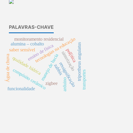
PALAVRAS-CHAVE
tecnologias na educação
monitoramento residencial
alumina – cobalto
triportheus angulatus
ensino de física
saber sensível
pol[itica
sinterização
manejo de bacia
Água de chuva
qualidade hídrica
ressignificação
zabbix
compósito cerâmico
transportes
arduino
zigbee
funcionalidade