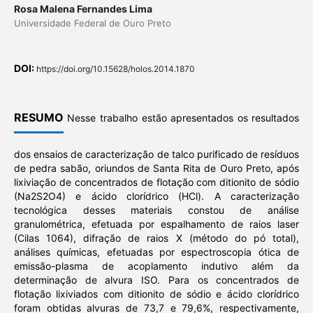
Rosa Malena Fernandes Lima
Universidade Federal de Ouro Preto
DOI:
https://doi.org/10.15628/holos.2014.1870
RESUMO
Nesse trabalho estão apresentados os resultados
dos ensaios de caracterização de talco purificado de resíduos
de pedra sabão, oriundos de Santa Rita de Ouro Preto, após
lixiviação de concentrados de flotação com ditionito de sódio
(Na2S2O4) e ácido clorídrico (HCl). A caracterização
tecnológica desses materiais constou de análise
granulométrica, efetuada por espalhamento de raios laser
(Cilas 1064), difração de raios X (método do pó total),
análises químicas, efetuadas por espectroscopia ótica de
emissão-plasma de acoplamento indutivo além da
determinação de alvura ISO. Para os concentrados de
flotação lixiviados com ditionito de sódio e ácido clorídrico
foram obtidas alvuras de 73,7 e 79,6%, respectivamente,