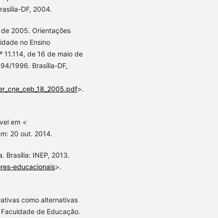
asília-DF, 2004.
 de 2005. Orientações
 idade no Ensino
º 11.114, de 16 de maio de
394/1996. Brasília-DF,
cer_cne_ceb_18_2005.pdf
>.
ível em <
m: 20 out. 2014.
 Brasília: INEP, 2013.
dores-educacionais
>.
ativas como alternativas
a Faculdade de Educação.