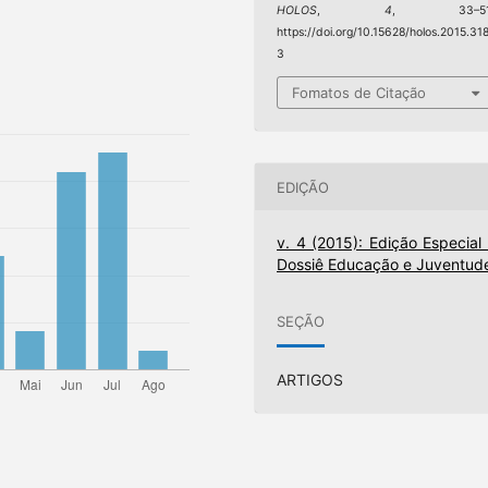
HOLOS
,
4
, 33–51
https://doi.org/10.15628/holos.2015.31
3
Fomatos de Citação
EDIÇÃO
v. 4 (2015): Edição Especial 
Dossiê Educação e Juventud
SEÇÃO
ARTIGOS