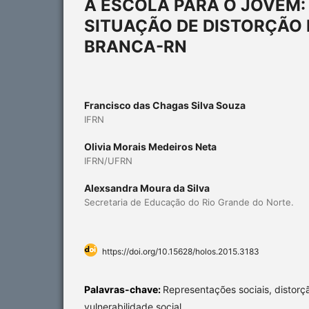
A ESCOLA PARA O JOVEM
SITUAÇÃO DE DISTORÇÃO I
BRANCA-RN
Francisco das Chagas Silva Souza
IFRN
Olivia Morais Medeiros Neta
IFRN/UFRN
Alexsandra Moura da Silva
Secretaria de Educação do Rio Grande do Norte.
https://doi.org/10.15628/holos.2015.3183
Palavras-chave:
Representações sociais, distorç
vulnerabilidade social