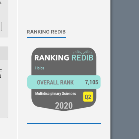
.
8
RANKING REDIB
-
e