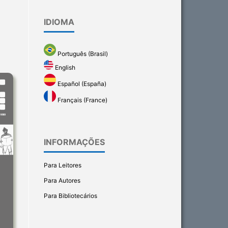
IDIOMA
Português (Brasil)
English
Español (España)
Français (France)
INFORMAÇÕES
Para Leitores
Para Autores
Para Bibliotecários