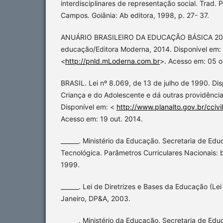
interdisciplinares de representação social. Trad.
Campos. Goiânia: Ab editora, 1998, p. 27- 37.
ANUÁRIO BRASILEIRO DA EDUCAÇÃO BÁSICA 201
educação/Editora Moderna, 2014. Disponível em:
<
http://pnld.mLoderna.com.br
>. Acesso em: 05 o
BRASIL. Lei nº 8.069, de 13 de julho de 1990. Di
Criança e do Adolescente e dá outras providências
Disponível em: <
http://www.planalto.gov.br/ccivi
Acesso em: 19 out. 2014.
______. Ministério da Educação. Secretaria de Ed
Tecnológica. Parâmetros Curriculares Nacionais: ba
1999.
______. Lei de Diretrizes e Bases da Educação (Lei
Janeiro, DP&A, 2003.
______. Ministério da Educação. Secretaria de Edu