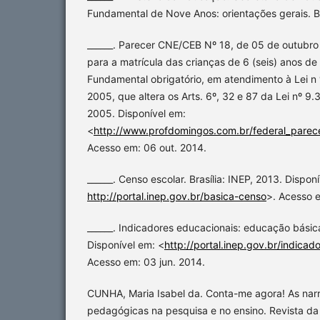
Fundamental de Nove Anos: orientações gerais. Br
______. Parecer CNE/CEB Nº 18, de 05 de outubro
para a matrícula das crianças de 6 (seis) anos de
Fundamental obrigatório, em atendimento à Lei n 
2005, que altera os Arts. 6º, 32 e 87 da Lei nº 9.
2005. Disponível em:
<
http://www.profdomingos.com.br/federal_pare
Acesso em: 06 out. 2014.
______. Censo escolar. Brasília: INEP, 2013. Dispon
http://portal.inep.gov.br/basica-censo
>. Acesso e
______. Indicadores educacionais: educação básica.
Disponível em: <
http://portal.inep.gov.br/indica
Acesso em: 03 jun. 2014.
CUNHA, Maria Isabel da. Conta-me agora! As narr
pedagógicas na pesquisa e no ensino. Revista d