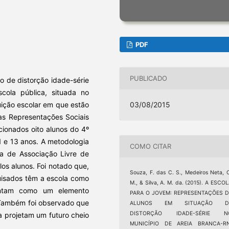
PDF
PUBLICADO
o de distorção idade-série
scola pública, situada no
03/08/2015
uição escolar em que estão
as Representações Sociais
cionados oito alunos do 4º
1 e 13 anos. A metodologia
COMO CITAR
ca de Associação Livre de
os alunos. Foi notado que,
Souza, F. das C. S., Medeiros Neta, 
quisados têm a escola como
M., & Silva, A. M. da. (2015). A ESCO
entam como um elemento
PARA O JOVEM: REPRESENTAÇÕES D
 Também foi observado que
ALUNOS EM SITUAÇÃO D
DISTORÇÃO IDADE-SÉRIE N
a projetam um futuro cheio
MUNICÍPIO DE AREIA BRANCA-RN