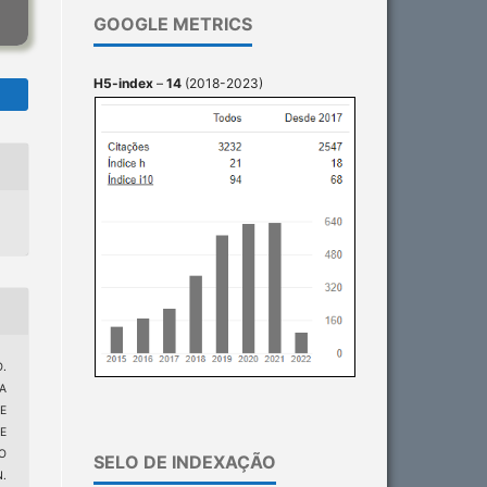
GOOGLE METRICS
H5-index
–
14
(2018-2023)
O.
LA
E
E
O
SELO DE INDEXAÇÃO
.