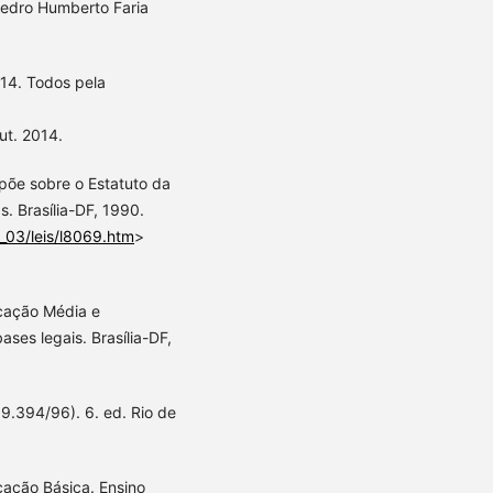
 Pedro Humberto Faria
4. Todos pela
ut. 2014.
spõe sobre o Estatuto da
. Brasília-DF, 1990.
l_03/leis/l8069.htm
>
ucação Média e
ses legais. Brasília-DF,
 9.394/96). 6. ed. Rio de
cação Básica. Ensino