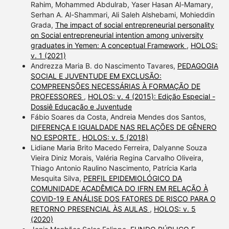
Rahim, Mohammed Abdulrab, Yaser Hasan Al-Mamary,
Serhan A. Al-Shammari, Ali Saleh Alshebami, Mohieddin
Grada,
The impact of social entrepreneurial personality
on Social entrepreneurial intention among university
graduates in Yemen: A conceptual Framework
,
HOLOS:
v. 1 (2021)
Andrezza Maria B. do Nascimento Tavares,
PEDAGOGIA
SOCIAL E JUVENTUDE EM EXCLUSÃO:
COMPREENSÕES NECESSÁRIAS À FORMAÇÃO DE
PROFESSORES
,
HOLOS: v. 4 (2015): Edição Especial -
Dossiê Educação e Juventude
Fábio Soares da Costa, Andreia Mendes dos Santos,
DIFERENÇA E IGUALDADE NAS RELAÇÕES DE GÊNERO
NO ESPORTE
,
HOLOS: v. 5 (2018)
Lidiane Maria Brito Macedo Ferreira, Dalyanne Souza
Vieira Diniz Morais, Valéria Regina Carvalho Oliveira,
Thiago Antonio Raulino Nascimento, Patrícia Karla
Mesquita Silva,
PERFIL EPIDEMIOLÓGICO DA
COMUNIDADE ACADÊMICA DO IFRN EM RELAÇÃO À
COVID-19 E ANÁLISE DOS FATORES DE RISCO PARA O
RETORNO PRESENCIAL ÀS AULAS
,
HOLOS: v. 5
(2020)