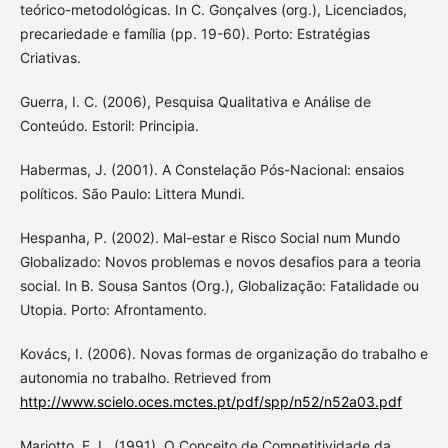
teórico-metodológicas. In C. Gonçalves (org.), Licenciados,
precariedade e família (pp. 19-60). Porto: Estratégias
Criativas.
Guerra, I. C. (2006), Pesquisa Qualitativa e Análise de
Conteúdo. Estoril: Principia.
Habermas, J. (2001). A Constelação Pós-Nacional: ensaios
políticos. São Paulo: Littera Mundi.
Hespanha, P. (2002). Mal-estar e Risco Social num Mundo
Globalizado: Novos problemas e novos desafios para a teoria
social. In B. Sousa Santos (Org.), Globalização: Fatalidade ou
Utopia. Porto: Afrontamento.
Kovács, I. (2006). Novas formas de organização do trabalho e
autonomia no trabalho. Retrieved from
http://www.scielo.oces.mctes.pt/pdf/spp/n52/n52a03.pdf
Mariotto, F. L. (1991). O Conceito de Competitividade da