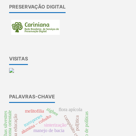
PRESERVAÇÃO DIGITAL
VISITAS
PALAVRAS-CHAVE
zigbee
flora apícola
melitofilia
cichlasoma orientale
abelhas silvestres
ciclo de políticas
transportes
alumina – cobalto
compósito cerâmico
pol[itica
sinterização
manejo de bacia