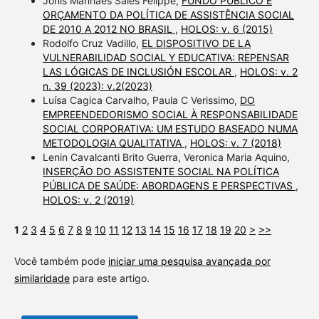
Jonis Manhães Sales Felippe,
FUNDO PÚBLICO E
ORÇAMENTO DA POLÍTICA DE ASSISTÊNCIA SOCIAL
DE 2010 A 2012 NO BRASIL
,
HOLOS: v. 6 (2015)
Rodolfo Cruz Vadillo,
EL DISPOSITIVO DE LA
VULNERABILIDAD SOCIAL Y EDUCATIVA: REPENSAR
LAS LÓGICAS DE INCLUSIÓN ESCOLAR
,
HOLOS: v. 2
n. 39 (2023): v.2(2023)
Luísa Cagica Carvalho, Paula C Verissimo,
DO
EMPREENDEDORISMO SOCIAL À RESPONSABILIDADE
SOCIAL CORPORATIVA: UM ESTUDO BASEADO NUMA
METODOLOGIA QUALITATIVA
,
HOLOS: v. 7 (2018)
Lenin Cavalcanti Brito Guerra, Veronica Maria Aquino,
INSERÇÃO DO ASSISTENTE SOCIAL NA POLÍTICA
PÚBLICA DE SAÚDE: ABORDAGENS E PERSPECTIVAS
,
HOLOS: v. 2 (2019)
1
2
3
4
5
6
7
8
9
10
11
12
13
14
15
16
17
18
19
20
>
>>
Você também pode
iniciar uma pesquisa avançada por
similaridade
para este artigo.