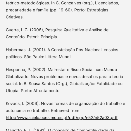
teórico-metodológicas. In C. Gonçalves (org.), Licenciados,
precariedade e família (pp. 19-60). Porto: Estratégias
Criativas.
Guerra, I. C. (2006), Pesquisa Qualitativa e Análise de
Conteúdo. Estoril: Principia.
Habermas, J. (2001). A Constelação Pós-Nacional: ensaios
políticos. São Paulo: Littera Mundi.
Hespanha, P. (2002). Mal-estar e Risco Social num Mundo
Globalizado: Novos problemas e novos desafios para a teoria
social. In B. Sousa Santos (Org.), Globalização: Fatalidade ou
Utopia. Porto: Afrontamento.
Kovács, I. (2006). Novas formas de organização do trabalho e
autonomia no trabalho. Retrieved from
http://www.scielo.oces.mctes.pt/pdf/spp/n52/n52a03.pdf
Mariotto, F. L. (1991). O Conceito de Competitividade da