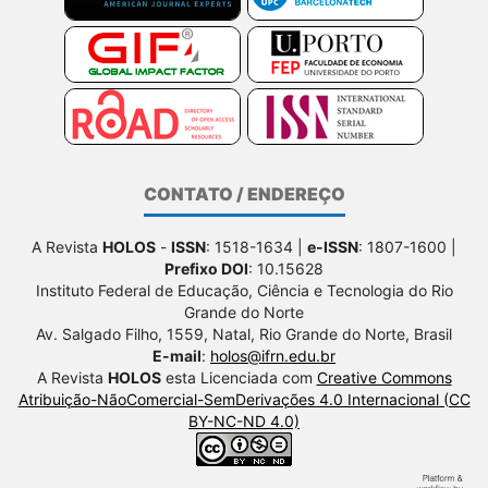
CONTATO / ENDEREÇO
A Revista
HOLOS
-
ISSN
: 1518-1634 |
e-ISSN
: 1807-1600 |
Prefixo DOI
: 10.15628
Instituto Federal de Educação, Ciência e Tecnologia do Rio
Grande do Norte
Av. Salgado Filho, 1559, Natal, Rio Grande do Norte, Brasil
E-mail
:
holos@ifrn.edu.br
A Revista
HOLOS
esta Licenciada com
Creative Commons
Atribuição-NãoComercial-SemDerivações 4.0 Internacional (CC
BY-NC-ND 4.0)