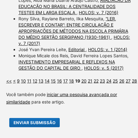
Lopes, Alda Maria Duarte Araújo Castro,
AVALIAÇÃO DA
EDUCAÇÃO NO BRASIL: A CENTRALIDADE DOS
TESTES EM LARGA ESCALA
,
HOLOS: v. 7 (2016)
Rony Silva, Raylane Barreto, Ilka Mesquita,
“LER,
ESCREVER E CONTAR”: ENTRE CIRCULAÇÃO E
APROPRIAÇÕES DE MÉTODOS NA ESCOLA PRIMÁRIA
DO MÉDIO SERTÃO SERGIPANO (1930-1961)
,
HOLOS:
v. 7 (2017)
José Yvan Pereira Leite,
Editorial
,
HOLOS: v. 1 (2014)
Monique Micale dos Reis, David Ferreira Lopes Santos,
INVESTIMENTO EMPRESARIAL E REFLEXOS NA
GESTÃO DO CAPITAL DE GIRO
,
HOLOS: v. 5 (2017)
<<
<
9
10
11
12
13
14
15
16
17
18
19
20
21
22
23
24
25
26
27
28
Você também pode
iniciar uma pesquisa avançada por
similaridade
para este artigo.
ENVIAR SUBMISSÃO