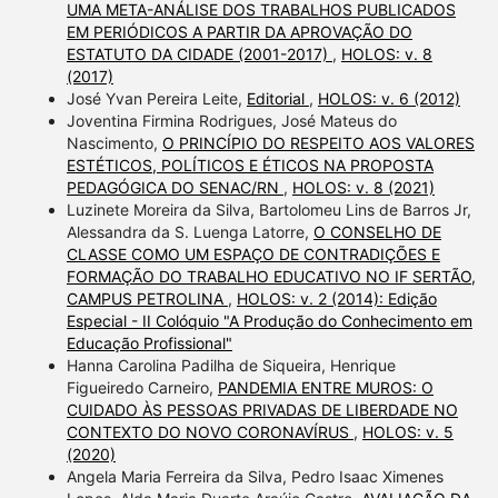
UMA META-ANÁLISE DOS TRABALHOS PUBLICADOS
EM PERIÓDICOS A PARTIR DA APROVAÇÃO DO
ESTATUTO DA CIDADE (2001-2017)
,
HOLOS: v. 8
(2017)
José Yvan Pereira Leite,
Editorial
,
HOLOS: v. 6 (2012)
Joventina Firmina Rodrigues, José Mateus do
Nascimento,
O PRINCÍPIO DO RESPEITO AOS VALORES
ESTÉTICOS, POLÍTICOS E ÉTICOS NA PROPOSTA
PEDAGÓGICA DO SENAC/RN
,
HOLOS: v. 8 (2021)
Luzinete Moreira da Silva, Bartolomeu Lins de Barros Jr,
Alessandra da S. Luenga Latorre,
O CONSELHO DE
CLASSE COMO UM ESPAÇO DE CONTRADIÇÕES E
FORMAÇÃO DO TRABALHO EDUCATIVO NO IF SERTÃO,
CAMPUS PETROLINA
,
HOLOS: v. 2 (2014): Edição
Especial - II Colóquio "A Produção do Conhecimento em
Educação Profissional"
Hanna Carolina Padilha de Siqueira, Henrique
Figueiredo Carneiro,
PANDEMIA ENTRE MUROS: O
CUIDADO ÀS PESSOAS PRIVADAS DE LIBERDADE NO
CONTEXTO DO NOVO CORONAVÍRUS
,
HOLOS: v. 5
(2020)
Angela Maria Ferreira da Silva, Pedro Isaac Ximenes