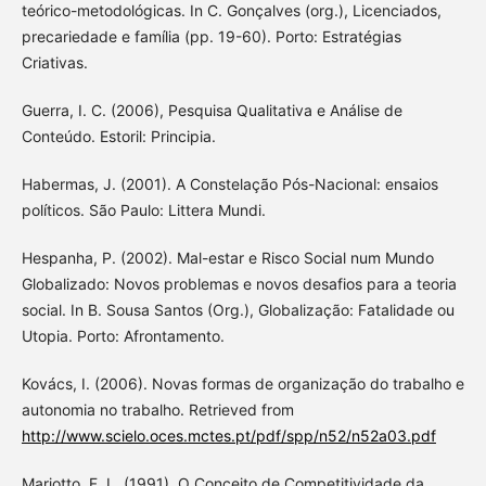
teórico-metodológicas. In C. Gonçalves (org.), Licenciados,
precariedade e família (pp. 19-60). Porto: Estratégias
Criativas.
Guerra, I. C. (2006), Pesquisa Qualitativa e Análise de
Conteúdo. Estoril: Principia.
Habermas, J. (2001). A Constelação Pós-Nacional: ensaios
políticos. São Paulo: Littera Mundi.
Hespanha, P. (2002). Mal-estar e Risco Social num Mundo
Globalizado: Novos problemas e novos desafios para a teoria
social. In B. Sousa Santos (Org.), Globalização: Fatalidade ou
Utopia. Porto: Afrontamento.
Kovács, I. (2006). Novas formas de organização do trabalho e
autonomia no trabalho. Retrieved from
http://www.scielo.oces.mctes.pt/pdf/spp/n52/n52a03.pdf
Mariotto, F. L. (1991). O Conceito de Competitividade da