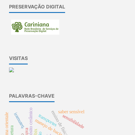
PRESERVAÇÃO DIGITAL
VISITAS
PALAVRAS-CHAVE
compósito cerâmico
saber sensível
ensino de física
iramuteq.
cichlasoma orientale
transportes
sensibilidade
manejo de bacia
zabbix