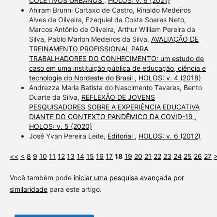
COLETIVOS URBANOS
,
HOLOS: v. 6 (2021)
Ahiram Brunni Cartaxo de Castro, Rinaldo Medeiros
Alves de Oliveira, Ezequiel da Costa Soares Neto,
Marcos Antônio de Oliveira, Arthur William Pereira da
Silva, Pablo Marlon Medeiros da Silva,
AVALIAÇÃO DE
TREINAMENTO PROFISSIONAL PARA
TRABALHADORES DO CONHECIMENTO: um estudo de
caso em uma instituição pública de educação, ciência e
tecnologia do Nordeste do Brasil
,
HOLOS: v. 4 (2018)
Andrezza Maria Batista do Nascimento Tavares, Bento
Duarte da Silva,
REFLEXÃO DE JOVENS
PESQUISADORES SOBRE A EXPERIÊNCIA EDUCATIVA
DIANTE DO CONTEXTO PANDÊMICO DA COVID-19
,
HOLOS: v. 5 (2020)
José Yvan Pereira Leite,
Editorial
,
HOLOS: v. 6 (2012)
<<
<
8
9
10
11
12
13
14
15
16
17
18
19
20
21
22
23
24
25
26
27
Você também pode
iniciar uma pesquisa avançada por
similaridade
para este artigo.