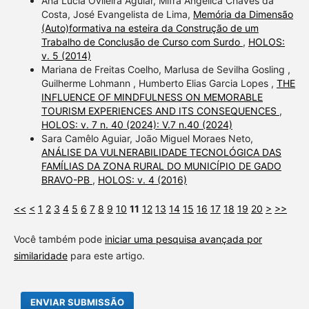
Ana Lúcia Ovileira Aguiar, Mifra Angélica Chaves da
Costa, José Evangelista de Lima,
Memória da Dimensão
(Auto)formativa na esteira da Construção de um
Trabalho de Conclusão de Curso com Surdo
,
HOLOS:
v. 5 (2014)
Mariana de Freitas Coelho, Marlusa de Sevilha Gosling ,
Guilherme Lohmann , Humberto Elias Garcia Lopes ,
THE
INFLUENCE OF MINDFULNESS ON MEMORABLE
TOURISM EXPERIENCES AND ITS CONSEQUENCES
,
HOLOS: v. 7 n. 40 (2024): V.7 n.40 (2024)
Sara Camêlo Aguiar, João Miguel Moraes Neto,
ANÁLISE DA VULNERABILIDADE TECNOLÓGICA DAS
FAMÍLIAS DA ZONA RURAL DO MUNICÍPIO DE GADO
BRAVO-PB
,
HOLOS: v. 4 (2016)
<<
<
1
2
3
4
5
6
7
8
9
10
11
12
13
14
15
16
17
18
19
20
>
>>
Você também pode
iniciar uma pesquisa avançada por
similaridade
para este artigo.
ENVIAR SUBMISSÃO