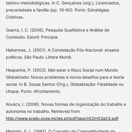
teórico-metodológicas. In C. Gonçalves (org.), Licenciados,
precariedade e família (pp. 19-60). Porto: Estratégias
Criativas.
Guerra, I. C. (2006), Pesquisa Qualitativa e Análise de
Conteúdo. Estoril: Principia.
Habermas, J. (2001). A Constelação Pós-Nacional: ensaios
políticos. São Paulo: Littera Mundi.
Hespanha, P. (2002). Mal-estar e Risco Social num Mundo
Globalizado: Novos problemas e novos desafios para a teoria
social. In B. Sousa Santos (Org.), Globalização: Fatalidade ou
Utopia. Porto: Afrontamento.
Kovács, I. (2006). Novas formas de organização do trabalho e
autonomia no trabalho. Retrieved from
http://www.scielo.oces.mctes.pt/pdf/spp/n52/n52a03.pdf
Mariotto, F. L. (1991). O Conceito de Competitividade da