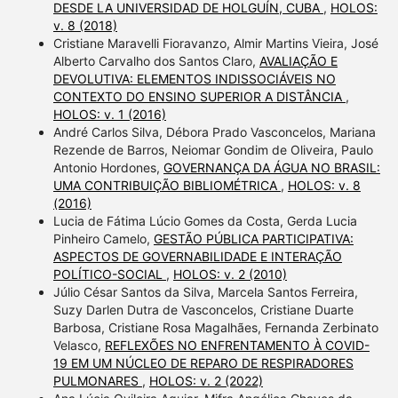
DESDE LA UNIVERSIDAD DE HOLGUÍN, CUBA
,
HOLOS:
v. 8 (2018)
Cristiane Maravelli Fioravanzo, Almir Martins Vieira, José
Alberto Carvalho dos Santos Claro,
AVALIAÇÃO E
DEVOLUTIVA: ELEMENTOS INDISSOCIÁVEIS NO
CONTEXTO DO ENSINO SUPERIOR A DISTÂNCIA
,
HOLOS: v. 1 (2016)
André Carlos Silva, Débora Prado Vasconcelos, Mariana
Rezende de Barros, Neiomar Gondim de Oliveira, Paulo
Antonio Hordones,
GOVERNANÇA DA ÁGUA NO BRASIL:
UMA CONTRIBUIÇÃO BIBLIOMÉTRICA
,
HOLOS: v. 8
(2016)
Lucia de Fátima Lúcio Gomes da Costa, Gerda Lucia
Pinheiro Camelo,
GESTÃO PÚBLICA PARTICIPATIVA:
ASPECTOS DE GOVERNABILIDADE E INTERAÇÃO
POLÍTICO-SOCIAL
,
HOLOS: v. 2 (2010)
Júlio César Santos da Silva, Marcela Santos Ferreira,
Suzy Darlen Dutra de Vasconcelos, Cristiane Duarte
Barbosa, Cristiane Rosa Magalhães, Fernanda Zerbinato
Velasco,
REFLEXÕES NO ENFRENTAMENTO À COVID-
19 EM UM NÚCLEO DE REPARO DE RESPIRADORES
PULMONARES
,
HOLOS: v. 2 (2022)