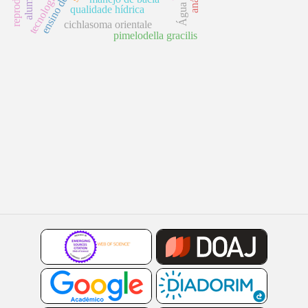
ensino de física
qualidade hídrica
cichlasoma orientale
pimelodella gracilis