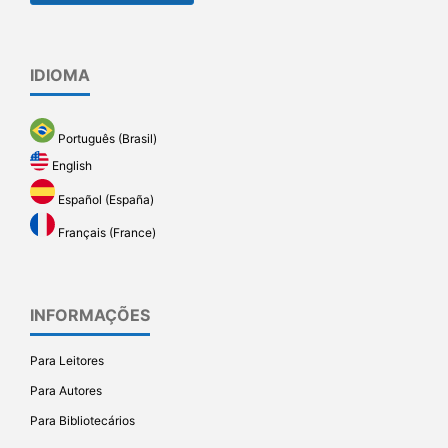
IDIOMA
Português (Brasil)
English
Español (España)
Français (France)
INFORMAÇÕES
Para Leitores
Para Autores
Para Bibliotecários