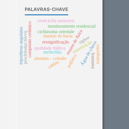
PALAVRAS-CHAVE
crenicichla menezesi
compósito cerâmico
monitoramento residencial
triportheus angulatus
ensino de física
cichlasoma orientale
prochilodus brevis
manejo de bacia
zigbee
sinterização
ressignificação
Água de chuva
transportes
qualidade hídrica
melitofilia
iramuteq.
pol[itica
alumina – cobalto
zabbix