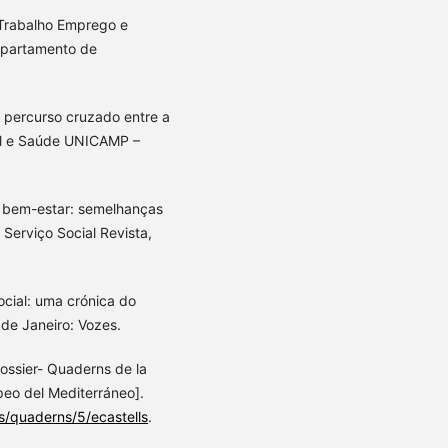
 Trabalho Emprego e
epartamento de
l: percurso cruzado entre a
cial e Saúde UNICAMP –
de bem-estar: semelhanças
Serviço Social Revista,
ocial: uma crónica do
o de Janeiro: Vozes.
Dossier- Quaderns de la
opeo del Mediterráneo].
s/quaderns/5/ecastells
.