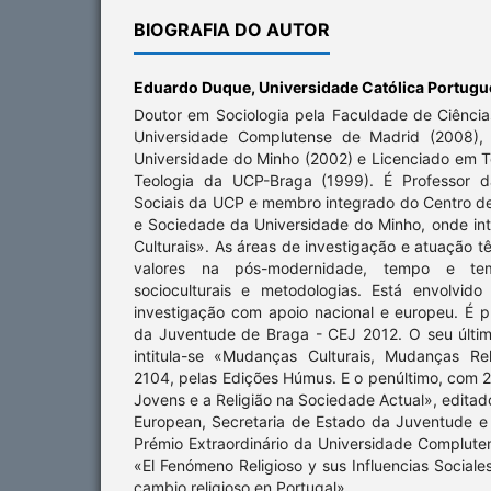
BIOGRAFIA DO AUTOR
Eduardo Duque,
Universidade Católica Portug
Doutor em Sociologia pela Faculdade de Ciências
Universidade Complutense de Madrid (2008), 
Universidade do Minho (2002) e Licenciado em T
Teologia da UCP-Braga (1999). É Professor d
Sociais da UCP e membro integrado do Centro 
e Sociedade da Universidade do Minho, onde in
Culturais». As áreas de investigação e atuação tê
valores na pós-modernidade, tempo e temp
socioculturais e metodologias. Está envolvid
investigação com apoio nacional e europeu. É p
da Juventude de Braga - CEJ 2012. O seu últim
intitula-se «Mudanças Culturais, Mudanças Re
2104, pelas Edições Húmus. E o penúltimo, com 27
Jovens e a Religião na Sociedade Actual», editad
European, Secretaria de Estado da Juventude e 
Prémio Extraordinário da Universidade Complut
«El Fenómeno Religioso y sus Influencias Sociales
cambio religioso en Portugal».