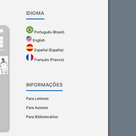
IDIOMA
Português (Brasil)
English
Español (España)
Français (France)
INFORMAÇÕES
Para Leitores
Para Autores
Para Bibliotecários