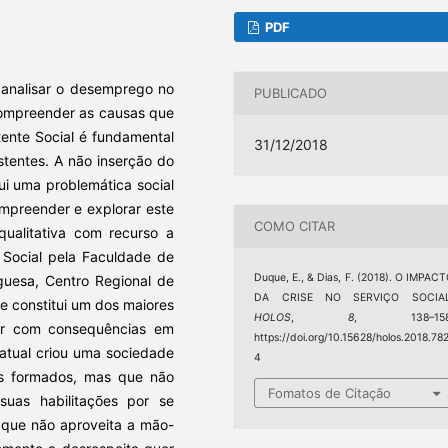
PDF
 analisar o desemprego no
PUBLICADO
 compreender as causas que
ente Social é fundamental
31/12/2018
stentes. A não inserção do
ui uma problemática social
mpreender e explorar este
COMO CITAR
qualitativa com recurso a
 Social pela Faculdade de
Duque, E., & Dias, F. (2018). O IMPAC
uguesa, Centro Regional de
DA CRISE NO SERVIÇO SOCIAL
e constitui um dos maiores
HOLOS
,
8
, 138–158
ar com consequências em
https://doi.org/10.15628/holos.2018.78
 atual criou uma sociedade
4
ais formados, mas que não
Fomatos de Citação
uas habilitações por se
 que não aproveita a mão-