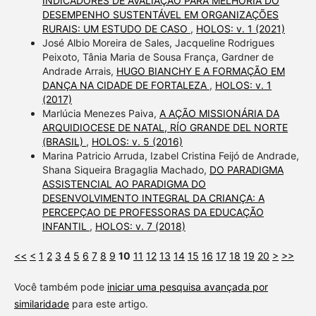
INDICADORES DE AVALIAÇÃO PARA MELHORIA DO
DESEMPENHO SUSTENTÁVEL EM ORGANIZAÇÕES
RURAIS: UM ESTUDO DE CASO
,
HOLOS: v. 1 (2021)
José Albio Moreira de Sales, Jacqueline Rodrigues
Peixoto, Tânia Maria de Sousa França, Gardner de
Andrade Arrais,
HUGO BIANCHY E A FORMAÇÃO EM
DANÇA NA CIDADE DE FORTALEZA
,
HOLOS: v. 1
(2017)
Marlúcia Menezes Paiva,
A AÇÃO MISSIONÁRIA DA
ARQUIDIOCESE DE NATAL, RÍO GRANDE DEL NORTE
(BRASIL)
,
HOLOS: v. 5 (2016)
Marina Patricio Arruda, Izabel Cristina Feijó de Andrade,
Shana Siqueira Bragaglia Machado,
DO PARADIGMA
ASSISTENCIAL AO PARADIGMA DO
DESENVOLVIMENTO INTEGRAL DA CRIANÇA: A
PERCEPÇAO DE PROFESSORAS DA EDUCAÇÃO
INFANTIL
,
HOLOS: v. 7 (2018)
<<
<
1
2
3
4
5
6
7
8
9
10
11
12
13
14
15
16
17
18
19
20
>
>>
Você também pode
iniciar uma pesquisa avançada por
similaridade
para este artigo.