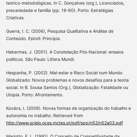
teórico-metodológicas. In C. Gonçalves (org.), Licenciados,
precariedade e família (pp. 19-60). Porto: Estratégias
Criativas.
Guerra, I. C. (2006), Pesquisa Qualitativa e Análise de
Conteúdo. Estoril: Principia.
Habermas, J. (2001). A Constelação Pós-Nacional: ensaios
políticos. São Paulo: Littera Mundi.
Hespanha, P. (2002). Mal-estar e Risco Social num Mundo
Globalizado: Novos problemas e novos desafios para a teoria
social. In B. Sousa Santos (Org.), Globalização: Fatalidade ou
Utopia. Porto: Afrontamento.
Kovács, I. (2006). Novas formas de organização do trabalho e
autonomia no trabalho. Retrieved from
http://www.scielo.oces.mctes.pt/pdf/spp/n52/n52a03.pdf
Mariotto, F. L. (1991). O Conceito de Competitividade da