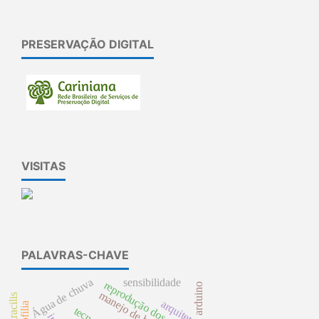
PRESERVAÇÃO DIGITAL
VISITAS
PALAVRAS-CHAVE
Água de chuva
sensibilidade
reprodução dos peixes
arduino
manejo de bacia
arquitetura