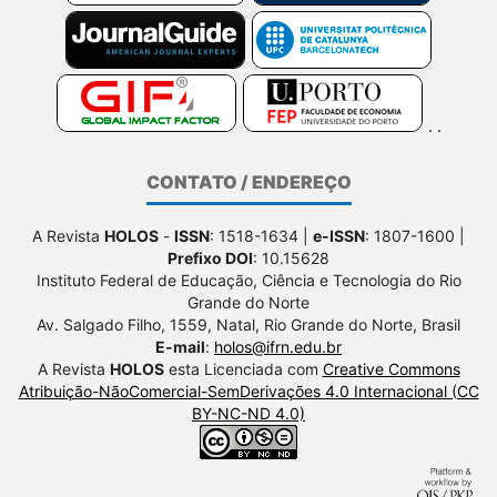
CONTATO / ENDEREÇO
A Revista
HOLOS
-
ISSN
: 1518-1634 |
e-ISSN
: 1807-1600 |
Prefixo DOI
: 10.15628
Instituto Federal de Educação, Ciência e Tecnologia do Rio
Grande do Norte
Av. Salgado Filho, 1559, Natal, Rio Grande do Norte, Brasil
E-mail
:
holos@ifrn.edu.br
A Revista
HOLOS
esta Licenciada com
Creative Commons
Atribuição-NãoComercial-SemDerivações 4.0 Internacional (CC
BY-NC-ND 4.0)