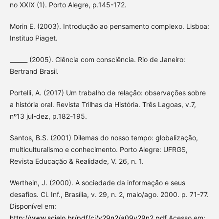
no XXIX (1). Porto Alegre, p.145-172.
Morin E. (2003). Introdução ao pensamento complexo. Lisboa:
Instituo Piaget.
______ (2005). Ciência com consciência. Rio de Janeiro:
Bertrand Brasil.
Portelli, A. (2017) Um trabalho de relação: observações sobre
a história oral. Revista Trilhas da História. Três Lagoas, v.7,
nº13 jul-dez, p.182-195.
Santos, B.S. (2001) Dilemas do nosso tempo: globalização,
multiculturalismo e conhecimento. Porto Alegre: UFRGS,
Revista Educação & Realidade, V. 26, n. 1.
Werthein, J. (2000). A sociedade da informação e seus
desafios. Ci. Inf., Brasília, v. 29, n. 2, maio/ago. 2000. p. 71-77.
Disponível em:
http://www.scielo.br/pdf/ci/v29n2/a09v29n2.pdf
Acesso em: