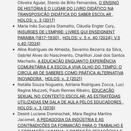
Oliveira Aguiar, Stenio de Brito Fernandes,
O ENSINO
DE HISTÓRIA E O LUGAR DO LIVRO DIDÁTICO NA
TRANSPOSIÇÃO DIDÁTICA DO SABER ESCOLAR
,
HOLOS: v. 3 (2017)
Maria Inês Sucupira Stamatto, Cláudia Engler Cury,
INSURGES DE L’EMPIRE: LIVRES QUI ENSEIGNENT
PARAIBA (1817-1930)
,
HOLOS: v. 5 n. 40 (2024): V.5
n.40 (2024)
Aline Rodrigues de Almeida, Severino Bezerra da Silva,
Gabriel Alves do Nascimento, Charliton José dos Santos
Machado,
A EDUCAÇÃO ENQUANTO EXPERIÊNCIA
COMUNITÁRIA E A ESCOLA VIVA OLHO DO TEMPO: O
CIRCULAR DE SABERES COMO PRÁTICA ALTERNATIVA
INOVADORA
,
HOLOS: v. 2 (2021)
Natália Souza Nogueira, Adriana Rodrigues Zocca, Luci
Regina Muzzeti, Paulo Rennes Ribeiro,
EDUCAÇÃO
SEXUAL NO CONTEXTO ESCOLAR: AS ESTRATÉGIAS
UTILIZADAS EM SALA DE AULA PELOS EDUCADORES
,
HOLOS: v. 3 (2016)
Desiré Luciane Dominschek, Mara Regina Martins
Jacomeli,
A PEDAGOGIA DA INDÚSTRIA E AS
CONTRADIÇÕES DA FORMAÇÃO PARA O TRABALHO E