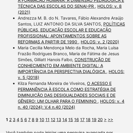
A FORMAÇÃO HUMANA: A DIMENSÃO PEDAGÓGICA E
TÉCNICA DAS ESCOLAS DO SENAI-PR
,
HOLOS: v. 8
(2021)
Andrezza M. B. do N. Tavares, Fábio Alexandre Araújo
Santos, LUIZ ANTONIO DA SILVA SANTOS,
POLÍTICAS
PÚBLICAS, EDUCAÇÃO ESCOLAR E EDUCAÇÃO
PROFISSIONAL: APONTAMENTOS SOBRE AS
REFORMAS A PARTIR DE 1990
,
HOLOS: v. 2 (2020)
Maria Cecilia Mendonça Melo da Rocha, Maria Luísa
Frazão Rodrigues Branco, Maria de Fátima de Jesus
Simões, Gilliatt Hanois Falbo,
CONSTRUÇÃO DE
CONHECIMENTO EM AMBIENTE DIGITAL: A
IMPORTÂNCIA DA PERSPECTIVA DIALÓGICA
,
HOLOS:
v. 5 (2018)
Kilza Fernanda Moreira de Viveiros,
O ACESSO E
PERMANÊNCIA À ESCOLA COMO ESTRATÉGIA DE
DIMINUIÇÃO DAS DESIGUALDADES SOCIAIS E DE
GÊNERO: UM OLHAR PARA O FEMININO
,
HOLOS: v. 4
n. 40 (2024): V.4 n.40 (2024)
1
2
3
4
5
6
7
8
9
10
11
12
13
14
15
16
17
18
19
20
>
>>
Você também pode
iniciar uma pesquisa avançada por