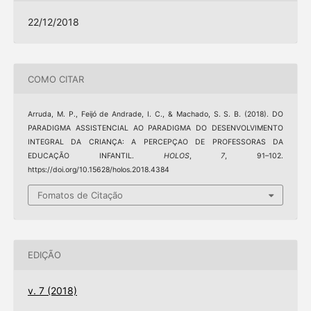
22/12/2018
COMO CITAR
Arruda, M. P., Feijó de Andrade, I. C., & Machado, S. S. B. (2018). DO
PARADIGMA ASSISTENCIAL AO PARADIGMA DO DESENVOLVIMENTO
INTEGRAL DA CRIANÇA: A PERCEPÇAO DE PROFESSORAS DA
EDUCAÇÃO INFANTIL.
HOLOS
,
7
, 91–102.
https://doi.org/10.15628/holos.2018.4384
Fomatos de Citação
EDIÇÃO
v. 7 (2018)