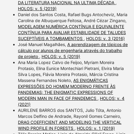
DA LITERATURA NACIONAL NA ULTIMA DÉCADA
,
HOLOS: v. 5 (2019)
Daniel dos Santos Costa, Rafael Bugs Antocheviz, Maria
Carolina de Albuquerque Feitosa, André Cézar Zingano,
MODELAGEM NUMÉRICA CONTÍNUA E EQUIVALENTE
CONTÍNUA PARA AVALIAR ESTABILIDADE DE TALUDES
SUCEPTÍVEIS A TOMBAMENTOS
,
HOLOS: v. 3 (2016)
José Manuel Magalhães,
A aprendizagem de tópicos de
cálculo por alunos de engenharia através do trabalho
de projeto
,
HOLOS: v. 5 (2019)
Ana Maria Lopez Calvo de Feijoo, Myriam Moreira
Protasio, Elina Eunice Montechiari Pietrani, Elvira Maria
Silva Lopes, Flávia Moreira Protasio, Márcia Cristina
Massena Fernandes Noleto,
AS ENIGMÁTICAS
EXPRESSÕES DO HOMEM MODERNO FRENTE ÀS
PANDEMIAS; THE ENIGMATIC EXPRESSIONS OF
MODERN MAN IN FACE OF PANDEMICS
,
HOLOS: v. 4
(2021)
AURILENE BARROS dos SANTOS, Julio Tóta, Antonio
Marcos Delfino de Andrade, Rayonil Gomes Carneiro,
DRAG COEFFICIENT AND MODELING THE VERTICAL
WIND PROFILE IN FORESTS
,
HOLOS: v. 1 (2019)