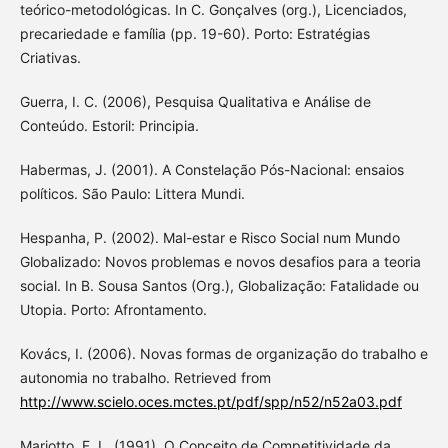
teórico-metodológicas. In C. Gonçalves (org.), Licenciados,
precariedade e família (pp. 19-60). Porto: Estratégias
Criativas.
Guerra, I. C. (2006), Pesquisa Qualitativa e Análise de
Conteúdo. Estoril: Principia.
Habermas, J. (2001). A Constelação Pós-Nacional: ensaios
políticos. São Paulo: Littera Mundi.
Hespanha, P. (2002). Mal-estar e Risco Social num Mundo
Globalizado: Novos problemas e novos desafios para a teoria
social. In B. Sousa Santos (Org.), Globalização: Fatalidade ou
Utopia. Porto: Afrontamento.
Kovács, I. (2006). Novas formas de organização do trabalho e
autonomia no trabalho. Retrieved from
http://www.scielo.oces.mctes.pt/pdf/spp/n52/n52a03.pdf
Mariotto, F. L. (1991). O Conceito de Competitividade da