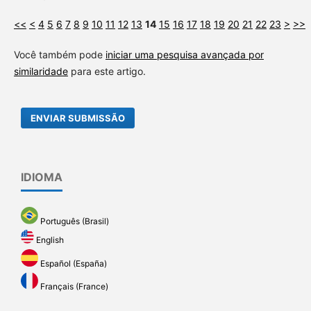
<<
<
4
5
6
7
8
9
10
11
12
13
14
15
16
17
18
19
20
21
22
23
>
>>
Você também pode
iniciar uma pesquisa avançada por
similaridade
para este artigo.
ENVIAR SUBMISSÃO
IDIOMA
Português (Brasil)
English
Español (España)
Français (France)