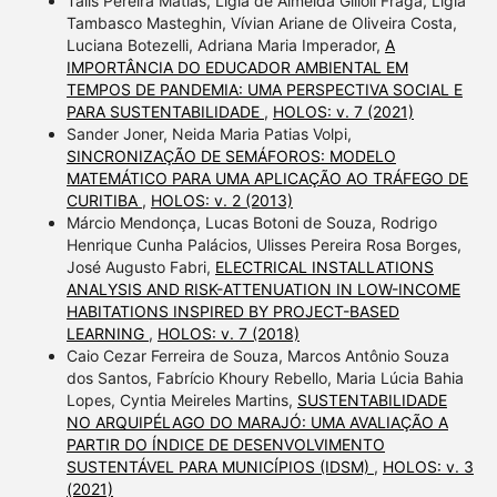
Tális Pereira Matias, Ligia de Almeida Gilioli Fraga, Ligia
Tambasco Masteghin, Vívian Ariane de Oliveira Costa,
Luciana Botezelli, Adriana Maria Imperador,
A
IMPORTÂNCIA DO EDUCADOR AMBIENTAL EM
TEMPOS DE PANDEMIA: UMA PERSPECTIVA SOCIAL E
PARA SUSTENTABILIDADE
,
HOLOS: v. 7 (2021)
Sander Joner, Neida Maria Patias Volpi,
SINCRONIZAÇÃO DE SEMÁFOROS: MODELO
MATEMÁTICO PARA UMA APLICAÇÃO AO TRÁFEGO DE
CURITIBA
,
HOLOS: v. 2 (2013)
Márcio Mendonça, Lucas Botoni de Souza, Rodrigo
Henrique Cunha Palácios, Ulisses Pereira Rosa Borges,
José Augusto Fabri,
ELECTRICAL INSTALLATIONS
ANALYSIS AND RISK-ATTENUATION IN LOW-INCOME
HABITATIONS INSPIRED BY PROJECT-BASED
LEARNING
,
HOLOS: v. 7 (2018)
Caio Cezar Ferreira de Souza, Marcos Antônio Souza
dos Santos, Fabrício Khoury Rebello, Maria Lúcia Bahia
Lopes, Cyntia Meireles Martins,
SUSTENTABILIDADE
NO ARQUIPÉLAGO DO MARAJÓ: UMA AVALIAÇÃO A
PARTIR DO ÍNDICE DE DESENVOLVIMENTO
SUSTENTÁVEL PARA MUNICÍPIOS (IDSM)
,
HOLOS: v. 3
(2021)