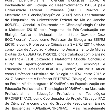
Possui Licenciatura em Ciências Biológicas (2004) e
Bacharelado em Biologia do Desenvolvimento (2005) pela
Universidade Federal Fluminense (IB/UFF). Realizou o
Mestrado em Ciências/Bioquímica (2007) pelo Departamento
de Bioquímica da Universidade Federal do Rio de Janeiro
(IQ/UFRJ). Concluiu o Doutorado em Ciências/Biologia Celular
e Molecular (2018) pelo Programa de Pós-Graduação em
Biologia Celular e Molecular do Instituto Oswaldo Cruz
(IOC/Fiocruz). Atuou como Professor de Biologia na SEE/RJ
(2010) e como Professor de Ciências na SME/RJ (2011). Atuou
como Tutor de Apoio ao Professor no Departamento de Mídias
Digitais do CEDERJ (2011/2012), onde trabalhou com o Ensino
à Distância (EaD) utilizando a Plataforma Moodle. Concluiu o
Curso de Aperfeiçoamento em Ciência, Tecnologia e
Educação na Amazônia (IFAC-IOC/Fiocruz) em 2013. Atuou
como Professor Substituto de Biologia no IFAC entre 2015 e
2017. Atualmente é Professor EBTT/IFAC (Biologia), onde atua
no Ensino Médio Integrado (CXA/IFAC), na Especialização em
Educação Profissional e Tecnológica (CRB/IFAC), no Mestrado
Profissional em Educação Profissional e Tecnológica
(PROFEPT/IFAC), como Coordenador do Projeto "Espaço IFAC
de Ciências" e como Líder do Grupo de Pesquisa em Ensino
de Biociências (GPEnBio/CNPq/IFAC). Mais recentemente