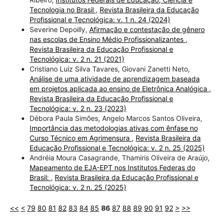
Tecnologia no Brasil
,
Revista Brasileira da Educação
Profissional e Tecnológica: v. 1 n. 24 (2024)
Severine Depoilly,
Afirmação e contestação de gênero
nas escolas de Ensino Médio Profissionalizantes
,
Revista Brasileira da Educação Profissional e
Tecnológica: v. 2 n. 21 (2021)
Cristiano Luiz Silva Tavares, Giovani Zanetti Neto,
Análise de uma atividade de aprendizagem baseada
em projetos aplicada ao ensino de Eletrônica Analógica
,
Revista Brasileira da Educação Profissional e
Tecnológica: v. 2 n. 23 (2023)
Débora Paula Simões, Angelo Marcos Santos Oliveira,
Importância das metodologias ativas com ênfase no
Curso Técnico em Agrimensura
,
Revista Brasileira da
Educação Profissional e Tecnológica: v. 2 n. 25 (2025)
Andréia Moura Casagrande, Thamiris Oliveira de Araújo,
Mapeamento de EJA-EPT nos Institutos Federas do
Brasil:
,
Revista Brasileira da Educação Profissional e
Tecnológica: v. 2 n. 25 (2025)
<<
<
79
80
81
82
83
84
85
86
87
88
89
90
91
92
>
>>