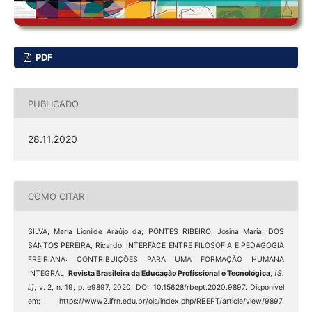
PDF
PUBLICADO
28.11.2020
COMO CITAR
SILVA, Maria Lionilde Araújo da; PONTES RIBEIRO, Josina Maria; DOS
SANTOS PEREIRA, Ricardo. INTERFACE ENTRE FILOSOFIA E PEDAGOGIA
FREIRIANA: CONTRIBUIÇÕES PARA UMA FORMAÇÃO HUMANA
INTEGRAL.
Revista Brasileira da Educação Profissional e Tecnológica
,
[S.
l.]
, v. 2, n. 19, p. e9897, 2020. DOI: 10.15628/rbept.2020.9897. Disponível
em: https://www2.ifrn.edu.br/ojs/index.php/RBEPT/article/view/9897.