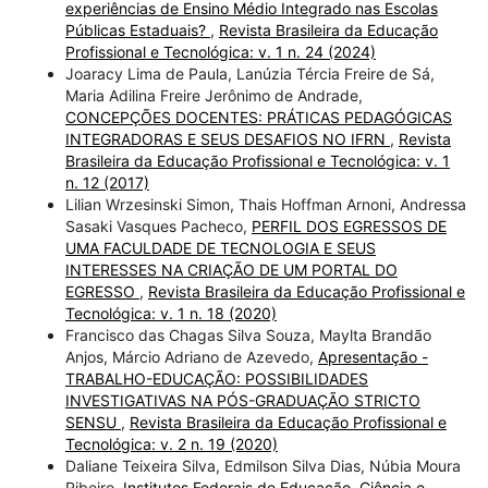
experiências de Ensino Médio Integrado nas Escolas
Públicas Estaduais?
,
Revista Brasileira da Educação
Profissional e Tecnológica: v. 1 n. 24 (2024)
Joaracy Lima de Paula, Lanúzia Tércia Freire de Sá,
Maria Adilina Freire Jerônimo de Andrade,
CONCEPÇÕES DOCENTES: PRÁTICAS PEDAGÓGICAS
INTEGRADORAS E SEUS DESAFIOS NO IFRN
,
Revista
Brasileira da Educação Profissional e Tecnológica: v. 1
n. 12 (2017)
Lilian Wrzesinski Simon, Thais Hoffman Arnoni, Andressa
Sasaki Vasques Pacheco,
PERFIL DOS EGRESSOS DE
UMA FACULDADE DE TECNOLOGIA E SEUS
INTERESSES NA CRIAÇÃO DE UM PORTAL DO
EGRESSO
,
Revista Brasileira da Educação Profissional e
Tecnológica: v. 1 n. 18 (2020)
Francisco das Chagas Silva Souza, Maylta Brandão
Anjos, Márcio Adriano de Azevedo,
Apresentação -
TRABALHO-EDUCAÇÃO: POSSIBILIDADES
INVESTIGATIVAS NA PÓS-GRADUAÇÃO STRICTO
SENSU
,
Revista Brasileira da Educação Profissional e
Tecnológica: v. 2 n. 19 (2020)
Daliane Teixeira Silva, Edmilson Silva Dias, Núbia Moura
Ribeiro,
Institutos Federais de Educação, Ciência e